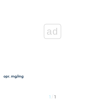
ad
opr. mg/mg
/
1
1