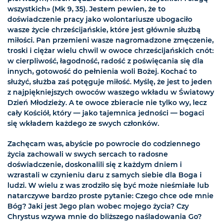
wszystkich» (Mk 9, 35). Jestem pewien, że to
doświadczenie pracy jako wolontariusze ubogaciło
wasze życie chrześcijańskie, które jest głównie służbą
miłości. Pan przemieni wasze nagromadzone zmęczenie,
troski i ciężar wielu chwil w owoce chrześcijańskich cnót:
w cierpliwość, łagodność, radość z poświęcania się dla
innych, gotowość do pełnienia woli Bożej. Kochać to
służyć, służba zaś potęguje miłość. Myślę, że jest to jeden
z najpiękniejszych owoców waszego wkładu w Światowy
Dzień Młodzieży. A te owoce zbieracie nie tylko wy, lecz
cały Kościół, który — jako tajemnica jedności — bogaci
się wkładem każdego ze swych członków.
Zachęcam was, abyście po powrocie do codziennego
życia zachowali w swych sercach to radosne
doświadczenie, doskonalili się z każdym dniem i
wzrastali w czynieniu daru z samych siebie dla Boga i
ludzi. W wielu z was zrodziło się być może nieśmiałe lub
natarczywe bardzo proste pytanie: Czego chce ode mnie
Bóg? Jaki jest Jego plan wobec mojego życia? Czy
Chrystus wzywa mnie do bliższego naśladowania Go?