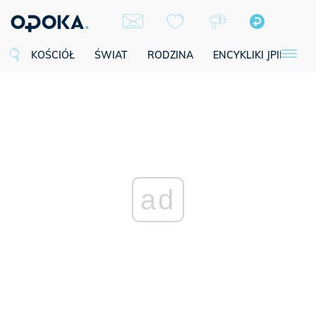
KOŚCIÓŁ
ŚWIAT
RODZINA
ENCYKLIKI JPII
SE
ad