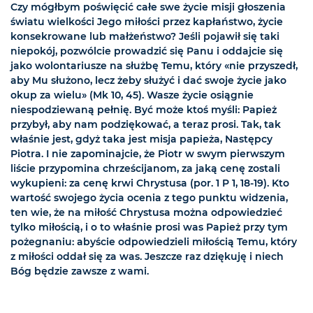
Czy mógłbym poświęcić całe swe życie misji głoszenia
światu wielkości Jego miłości przez kapłaństwo, życie
konsekrowane lub małżeństwo? Jeśli pojawił się taki
niepokój, pozwólcie prowadzić się Panu i oddajcie się
jako wolontariusze na służbę Temu, który «nie przyszedł,
aby Mu służono, lecz żeby służyć i dać swoje życie jako
okup za wielu» (Mk 10, 45). Wasze życie osiągnie
niespodziewaną pełnię. Być może ktoś myśli: Papież
przybył, aby nam podziękować, a teraz prosi. Tak, tak
właśnie jest, gdyż taka jest misja papieża, Następcy
Piotra. I nie zapominajcie, że Piotr w swym pierwszym
liście przypomina chrześcijanom, za jaką cenę zostali
wykupieni: za cenę krwi Chrystusa (por. 1 P 1, 18-19). Kto
wartość swojego życia ocenia z tego punktu widzenia,
ten wie, że na miłość Chrystusa można odpowiedzieć
tylko miłością, i o to właśnie prosi was Papież przy tym
pożegnaniu: abyście odpowiedzieli miłością Temu, który
z miłości oddał się za was. Jeszcze raz dziękuję i niech
Bóg będzie zawsze z wami.