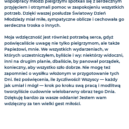
współpracy młodzi pielgrzymi spotkali się z serdecznym
przyjęciem i otrzymali pomoc w zaspokojeniu wszystkich
potrzeb. Dzięki waszej posłudze Światowy Dzień
Młodzieży miał miłe, sympatyczne oblicze i cechowała go
serdeczna troska o innych.
Moja wdzięczność jest również potrzebą serca, gdyż
poświęcaliście uwagę nie tylko pielgrzymom, ale także
Papieżowi, mnie. We wszystkich wydarzeniach, w
których uczestniczyłem, byliście i wy: niektórzy widoczni,
inni na drugim planie, dbaliście, by panował porządek,
konieczny, aby wszystko szło dobrze. Nie mogę też
zapomnieć o wysiłku włożonym w przygotowanie tych
Dni. Ileż poświęcenia, ile życzliwości! Wszyscy — każdy
jak umiał i mógł — krok po kroku swą pracą i modlitwą
tworzyliście cudownie wielobarwny obraz tego Dnia.
Dziękuję bardzo za wasze oddanie! Jestem wam
wdzięczny za ten wielki gest miłości.