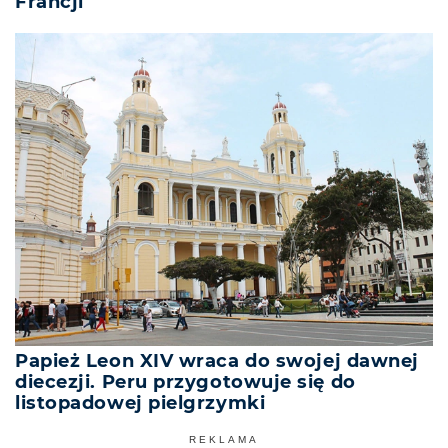
Francji
Papież Leon XIV wraca do swojej dawnej
diecezji. Peru przygotowuje się do
listopadowej pielgrzymki
REKLAMA