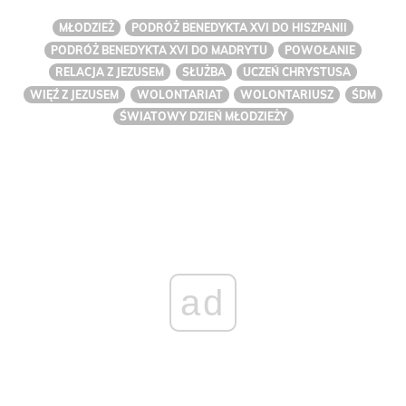
MŁODZIEŻ
PODRÓŻ BENEDYKTA XVI DO HISZPANII
PODRÓŻ BENEDYKTA XVI DO MADRYTU
POWOŁANIE
RELACJA Z JEZUSEM
SŁUŻBA
UCZEŃ CHRYSTUSA
WIĘŹ Z JEZUSEM
WOLONTARIAT
WOLONTARIUSZ
ŚDM
ŚWIATOWY DZIEŃ MŁODZIEŻY
ad