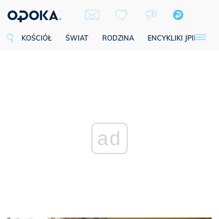
KOŚCIÓŁ
ŚWIAT
RODZINA
ENCYKLIKI JPII
SE
ad