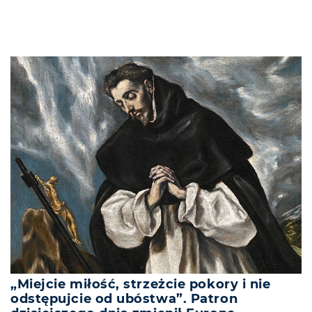
„Miejcie miłość, strzeżcie pokory i nie
odstępujcie od ubóstwa”. Patron