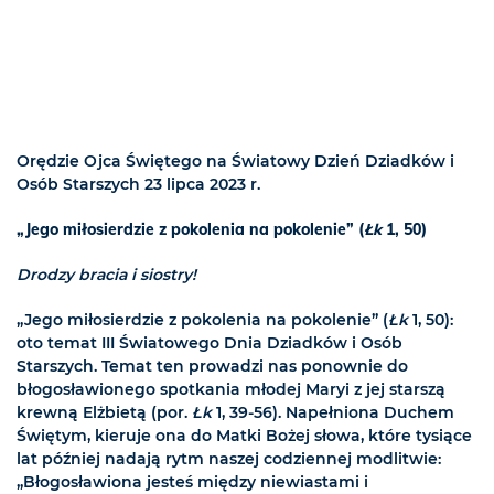
Orędzie Ojca Świętego na Światowy Dzień Dziadków i
Osób Starszych 23 lipca 2023 r.
„Jego miłosierdzie z pokolenia na pokolenie” (
Łk
1, 50)
Drodzy bracia i siostry!
„Jego miłosierdzie z pokolenia na pokolenie” (
Łk
1, 50):
oto temat III Światowego Dnia Dziadków i Osób
Starszych. Temat ten prowadzi nas ponownie do
błogosławionego spotkania młodej Maryi z jej starszą
krewną Elżbietą (por.
Łk
1, 39-56). Napełniona Duchem
Świętym, kieruje ona do Matki Bożej słowa, które tysiące
lat później nadają rytm naszej codziennej modlitwie:
„Błogosławiona jesteś między niewiastami i