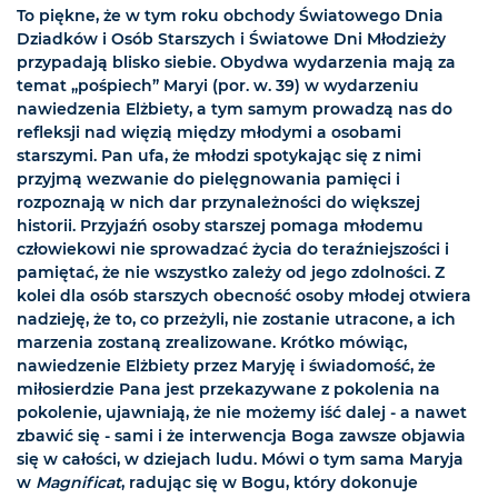
To piękne, że w tym roku obchody Światowego Dnia
Dziadków i Osób Starszych i Światowe Dni Młodzieży
przypadają blisko siebie. Obydwa wydarzenia mają za
temat „pośpiech” Maryi (por. w. 39) w wydarzeniu
nawiedzenia Elżbiety, a tym samym prowadzą nas do
refleksji nad więzią między młodymi a osobami
starszymi. Pan ufa, że młodzi spotykając się z nimi
przyjmą wezwanie do pielęgnowania pamięci i
rozpoznają w nich dar przynależności do większej
historii. Przyjaźń osoby starszej pomaga młodemu
człowiekowi nie sprowadzać życia do teraźniejszości i
pamiętać, że nie wszystko zależy od jego zdolności. Z
kolei dla osób starszych obecność osoby młodej otwiera
nadzieję, że to, co przeżyli, nie zostanie utracone, a ich
marzenia zostaną zrealizowane. Krótko mówiąc,
nawiedzenie Elżbiety przez Maryję i świadomość, że
miłosierdzie Pana jest przekazywane z pokolenia na
pokolenie, ujawniają, że nie możemy iść dalej - a nawet
zbawić się - sami i że interwencja Boga zawsze objawia
się w całości, w dziejach ludu. Mówi o tym sama Maryja
w
Magnificat
, radując się w Bogu, który dokonuje