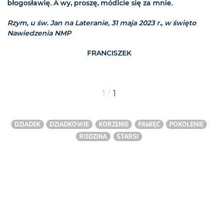
błogosławię. A wy, proszę, módlcie się za mnie.
Rzym, u św. Jan na Lateranie, 31 maja 2023 r., w święto
Nawiedzenia NMP
FRANCISZEK
/
1
1
DZIADEK
DZIADKOWIE
KORZENIE
PAMIĘĆ
POKOLENIE
RODZINA
STARSI