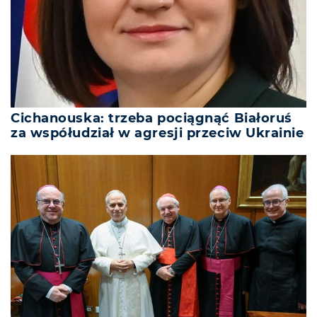
Cichanouska: trzeba pociągnąć Białoruś
za współudział w agresji przeciw Ukrainie