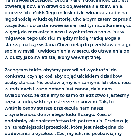
otwierają bowiem drzwi do objawienia się zbawienia:
poprzez ich uścisk Jego miłosierdzie wkracza z radosną
łagodnością w ludzką historię. Chciałbym zatem zaprosić
wszystkich do zastanowienia się nad tym spotkaniem, co
więcej, do zamknięcia oczu i wyobrażenia sobie, jak w
migawce, tego uścisku między młodą Matką Boga a
starszą matką św. Jana Chrzciciela; do przedstawienia go
sobie w myśli i uwidocznienia w sercu, do utrwalenia go
w duszy jako świetlistej ikony wewnętrznej.
Zachęcam także, abyśmy przeszli od wyobraźni do
konkretu, czyniąc coś, aby objąć uściskiem dziadków i
osoby starsze. Nie zostawiajmy ich samymi. Ich obecność
w rodzinach i wspólnotach jest cenna, daje nam
świadomość, że dzielimy to samo dziedzictwo i jesteśmy
częścią ludu, w którym strzeże się korzeni. Tak, to
właśnie osoby starsze przekazują nam naszą
przynależność do świętego ludu Bożego. Kościół
podobnie, jak społeczeństwo ich potrzebują. Przekazują
oni teraźniejszości przeszłość, która jest niezbędna do
budowania przyszłości. Czcijmy ich, nie pozbawiajmy