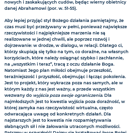
nowych i zaskakujących cudów, będąc wierny obietnicy
danej Abrahamowi (por. w. 51-55).
Aby lepiej przyjąć styl Bożego działania pamiętajmy, że
czas musi być przeżywany w pełni, ponieważ największe
rzeczywistości i najpiękniejsze marzenia nie są
realizowane w jednej chwili, ale poprzez rozwój i
dojrzewanie: w drodze, w dialogu, w relacji. Dlatego ci,
którzy skupiają się tylko na tym, co doraźne, na własnych
korzyściach, które należy osiągnąć szybko i zachłannie,
na „wszystkim i teraz”, tracą z oczu działanie Boga.
Natomiast Jego plan miłości obejmuje przeszłość,
teraźniejszość i przyszłość, obejmując i łącząc pokolenia.
Jest to projekt, który wykracza poza nas samych, ale w
którym każdy z nas jest ważny, a przede wszystkim
wezwany do
wyjścia poza swoje ograniczenia
. Dla
najmłodszych jest to kwestia wyjścia poza doraźność, w
której zamyka nas rzeczywistość wirtualna, często
odwracająca uwagę od konkretnych działań. Dla
najstarszych jest to kwestia nie rozpamiętywania
słabnących sił i nie żałowania utraconych możliwości.
Patrzmy w przyszłość! Dajmy się kształtować łasce Bożej,