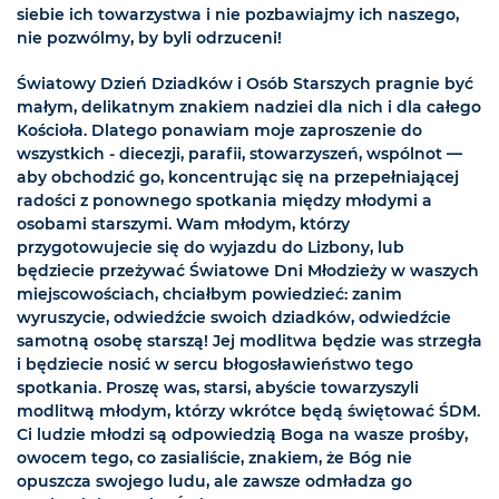
siebie ich towarzystwa i nie pozbawiajmy ich naszego,
nie pozwólmy, by byli odrzuceni!
Światowy Dzień Dziadków i Osób Starszych pragnie być
małym, delikatnym znakiem nadziei dla nich i dla całego
Kościoła. Dlatego ponawiam moje zaproszenie do
wszystkich - diecezji, parafii, stowarzyszeń, wspólnot —
aby obchodzić go, koncentrując się na przepełniającej
radości z ponownego spotkania między młodymi a
osobami starszymi. Wam młodym, którzy
przygotowujecie się do wyjazdu do Lizbony, lub
będziecie przeżywać Światowe Dni Młodzieży w waszych
miejscowościach, chciałbym powiedzieć: zanim
wyruszycie, odwiedźcie swoich dziadków, odwiedźcie
samotną osobę starszą! Jej modlitwa będzie was strzegła
i będziecie nosić w sercu błogosławieństwo tego
spotkania. Proszę was, starsi, abyście towarzyszyli
modlitwą młodym, którzy wkrótce będą świętować ŚDM.
Ci ludzie młodzi są odpowiedzią Boga na wasze prośby,
owocem tego, co zasialiście, znakiem, że Bóg nie
opuszcza swojego ludu, ale zawsze odmładza go