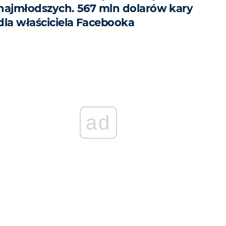
najmłodszych. 567 mln dolarów kary
dla właściciela Facebooka
ad