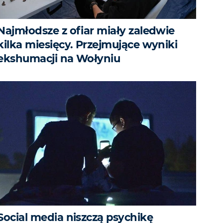
Najmłodsze z ofiar miały zaledwie
kilka miesięcy. Przejmujące wyniki
ekshumacji na Wołyniu
Social media niszczą psychikę