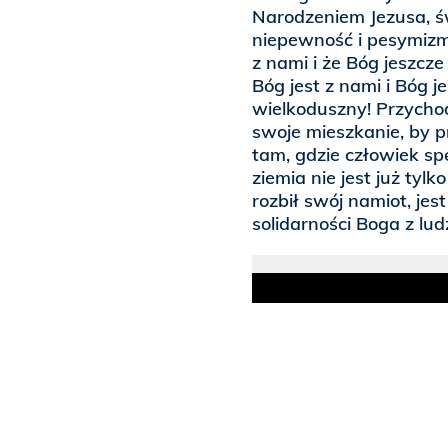
Narodzeniem Jezusa, św
niepewność i pesymizm. 
z nami i że Bóg jeszcz
Bóg jest z nami i Bóg j
wielkoduszny! Przychod
swoje mieszkanie, by 
tam, gdzie człowiek sp
ziemia nie jest już tyl
rozbił swój namiot, je
solidarności Boga z lud