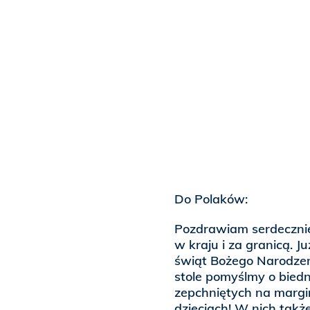
Do Polaków:
Pozdrawiam serdeczni
w kraju i za granicą. J
świąt Bożego Narodzeni
stole pomyślmy o bied
zepchniętych na margi
dzieciach! W nich także