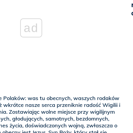
ad
e Polaków: was tu obecnych, waszych rodaków
uż wkrótce nasze serca przeniknie radość Wigilii i
a. Zostawiając wolne miejsce przy wigilijnym
nych, głodujących, samotnych, bezdomnych,
nes życia, doświadczonych wojną, zwłaszcza o
 obecny jest Jezus, Syn Boży, który stał się