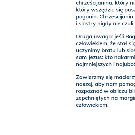
chrześcijanina, który ni
który wszędzie się puszy
poganin. Chrześcijanin s
i siostry nigdy nie czuli
Druga uwaga: jeśli Bóg,
człowiekiem, że stał si
uczynimy bratu lub si
sam Jezus: kto nakarmi
najmniejszych i najubo
Zawierzmy się macierz
naszej, aby nam pomogł
rozpoznać w obliczu bl
zepchniętych na margin
człowiekiem.