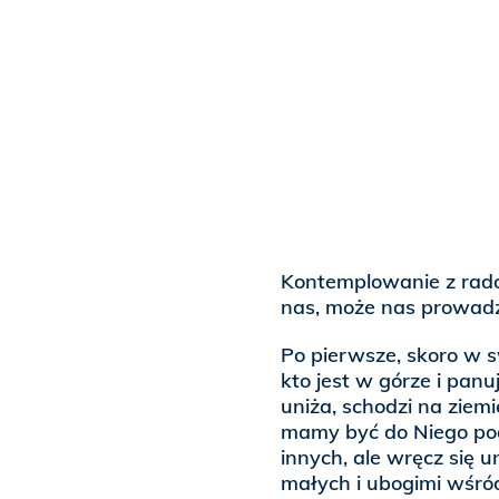
Kontemplowanie z rado
nas, może nas prowadz
Po pierwsze, skoro w s
kto jest w górze i panu
uniża, schodzi na ziemię
mamy być do Niego po
innych, ale wręcz się 
małych i ubogimi wśró