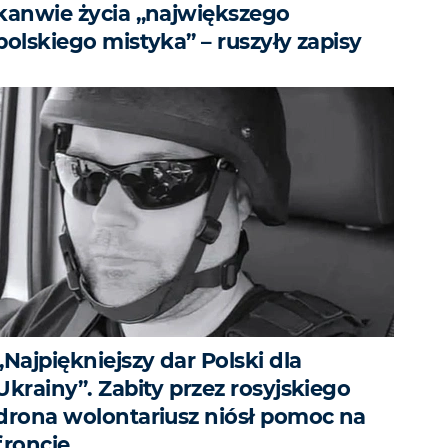
kanwie życia „największego
polskiego mistyka” – ruszyły zapisy
„Najpiękniejszy dar Polski dla
Ukrainy”. Zabity przez rosyjskiego
drona wolontariusz niósł pomoc na
froncie