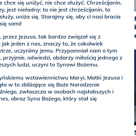
e chce się uniżyć, nie chce służyć. Chrześcijanin,
, jest nieładny: to nie jest chrześcijanin, to
łuży, uniża się. Starajmy się, aby ci nasi bracia
 się sami!
 przez Jezusa, tak bardzo związał się z
ę jak jeden z nas, znaczy to, że cokolwiek
ostrze, uczynimy Jemu. Przypomniał nam o tym
, przyjmie, odwiedzi, obdarzy miłością jednego z
ższych ludzi, uczyni to Synowi Bożemu.
yńskiemu wstawiennictwu Maryi, Matki Jezusa i
a w to zbliżające się Boże Narodzenie
iźniego, zwłaszcza w osobach najsłabszych i
es, obraz Syna Bożego, który stał się