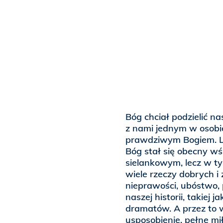
Bóg chciał podzielić na
z nami jednym w osobie
prawdziwym Bogiem. Le
Bóg stał się obecny wś
sielankowym, lecz w t
wiele rzeczy dobrych i
nieprawości, ubóstwo,
naszej historii, takiej j
dramatów. A przez to w
usposobienie, pełne mi