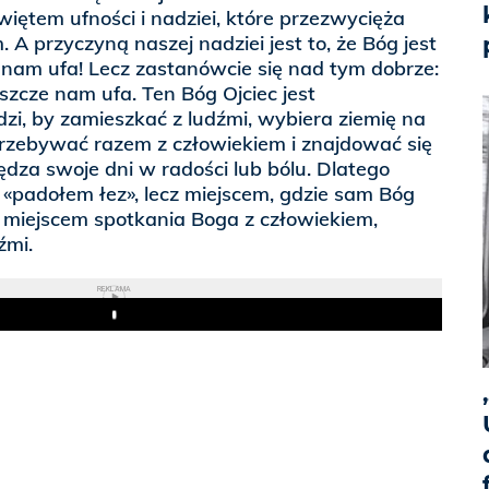
iętem ufności i nadziei, które przezwycięża
A przyczyną naszej nadziei jest to, że Bóg jest
e nam ufa! Lecz zastanówcie się nad tym dobrze:
eszcze nam ufa. Ten Bóg Ojciec jest
zi, by zamieszkać z ludźmi, wybiera ziemię na
przebywać razem z człowiekiem i znajdować się
ędza swoje dni w radości lub bólu. Dlatego
ko «padołem łez», lecz miejscem, gdzie sam Bóg
st miejscem spotkania Boga z człowiekiem,
źmi.
REKLAMA
Play