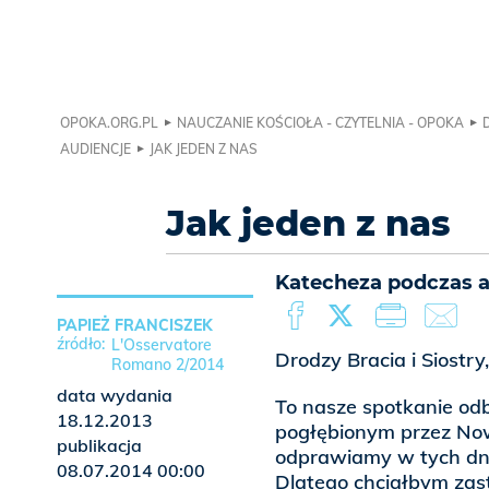
OPOKA.ORG.PL
NAUCZANIE KOŚCIOŁA - CZYTELNIA - OPOKA
AUDIENCJE
JAK JEDEN Z NAS
Jak jeden z nas
Katecheza podczas au
PAPIEŻ FRANCISZEK
L'Osservatore
Drodzy Bracia i Siostry
Romano 2/2014
data wydania
To nasze spotkanie o
18.12.2013
pogłębionym przez No
publikacja
odprawiamy w tych dni
08.07.2014 00:00
Dlatego chciałbym zas