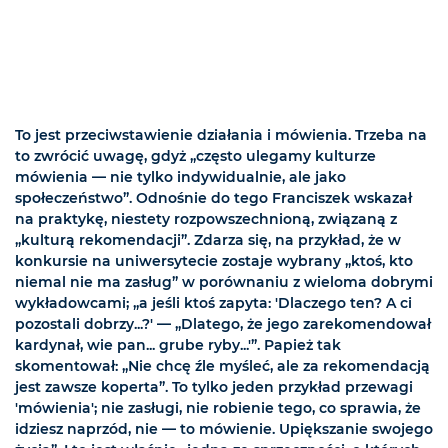
To jest przeciwstawienie działania i mówienia. Trzeba na
to zwrócić uwagę, gdyż „często ulegamy kulturze
mówienia — nie tylko indywidualnie, ale jako
społeczeństwo”. Odnośnie do tego Franciszek wskazał
na praktykę, niestety rozpowszechnioną, związaną z
„kulturą rekomendacji”. Zdarza się, na przykład, że w
konkursie na uniwersytecie zostaje wybrany „ktoś, kto
niemal nie ma zasług” w porównaniu z wieloma dobrymi
wykładowcami; „a jeśli ktoś zapyta: 'Dlaczego ten? A ci
pozostali dobrzy...?' — „Dlatego, że jego zarekomendował
kardynał, wie pan... grube ryby...'”. Papież tak
skomentował: „Nie chcę źle myśleć, ale za rekomendacją
jest zawsze koperta”. To tylko jeden przykład przewagi
'mówienia'; nie zasługi, nie robienie tego, co sprawia, że
idziesz naprzód, nie — to mówienie. Upiększanie swojego