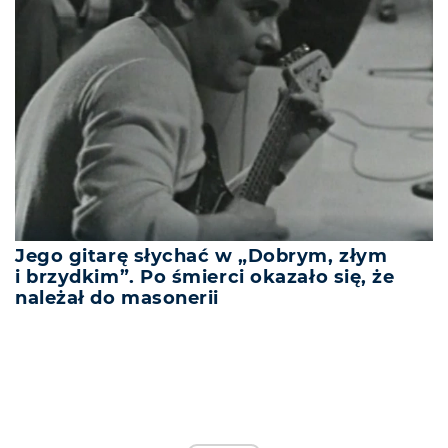
Jego gitarę słychać w „Dobrym, złym
i brzydkim”. Po śmierci okazało się, że
należał do masonerii