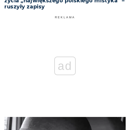
życia „największego polskiego mistyka” –
ruszyły zapisy
REKLAMA
ad