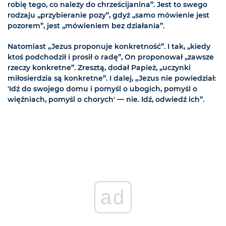
robię tego, co należy do chrześcijanina”. Jest to swego
rodzaju „przybieranie pozy”, gdyż „samo mówienie jest
pozorem”, jest „mówieniem bez działania”.
Natomiast „Jezus proponuje konkretność”. I tak, „kiedy
ktoś podchodził i prosił o radę”, On proponował „zawsze
rzeczy konkretne”. Zresztą, dodał Papież, „uczynki
miłosierdzia są konkretne”. I dalej, „Jezus nie powiedział:
'Idź do swojego domu i pomyśl o ubogich, pomyśl o
więźniach, pomyśl o chorych' — nie. Idź, odwiedź ich”.
ad