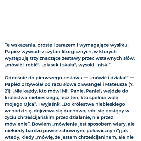
Te wskazania, proste i zarazem i wymagające wysiłku,
Papież wywiódł z czytań liturgicznych, w których
występują trzy znaczące zestawy przeciwstawnych słów:
„mówić i robić”, „piasek i skała”, wysoki i niski”.
Odnośnie do pierwszego zestawu — „mówić i działać” —
Papież przywołał od razu słowa z Ewangelii Mateusza (7,
21): „Nie każdy, kto mówi Mi: 'Panie, Panie!', wejdzie do
królestwa niebieskiego, lecz ten, kto spełnia wolę
mojego Ojca”. I wyjaśnił: „Do królestwa niebieskiego
wchodzi się, dojrzewa się duchowo, robi się postępy w
życiu chrześcijańskim przez działanie, nie przez
mówienie”. Bowiem „mówienie jest sposobem wiary, ale
niekiedy bardzo powierzchownym, połowicznym”; jak
wtedy, kiedy „mówię, że jestem chrześcijaninem, ale nie