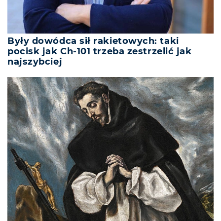
Były dowódca sił rakietowych: taki
pocisk jak Ch-101 trzeba zestrzelić jak
najszybciej