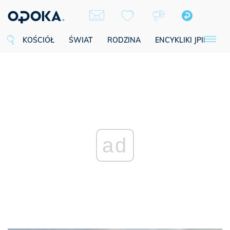
KOŚCIÓŁ
ŚWIAT
RODZINA
ENCYKLIKI JPII
SE
ad