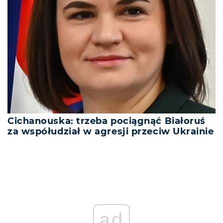
Cichanouska: trzeba pociągnąć Białoruś
za współudział w agresji przeciw Ukrainie
ad