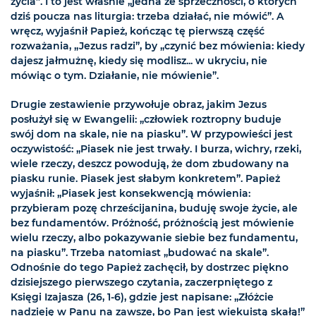
życia”. I to jest właśnie „jedna ze sprzeczności, o których
dziś poucza nas liturgia: trzeba działać, nie mówić”. A
wręcz, wyjaśnił Papież, kończąc tę pierwszą część
rozważania, „Jezus radzi”, by „czynić bez mówienia: kiedy
dajesz jałmużnę, kiedy się modlisz... w ukryciu, nie
mówiąc o tym. Działanie, nie mówienie”.
Drugie zestawienie przywołuje obraz, jakim Jezus
posłużył się w Ewangelii: „człowiek roztropny buduje
swój dom na skale, nie na piasku”. W przypowieści jest
oczywistość: „Piasek nie jest trwały. I burza, wichry, rzeki,
wiele rzeczy, deszcz powodują, że dom zbudowany na
piasku runie. Piasek jest słabym konkretem”. Papież
wyjaśnił: „Piasek jest konsekwencją mówienia:
przybieram pozę chrześcijanina, buduję swoje życie, ale
bez fundamentów. Próżność, próżnością jest mówienie
wielu rzeczy, albo pokazywanie siebie bez fundamentu,
na piasku”. Trzeba natomiast „budować na skale”.
Odnośnie do tego Papież zachęcił, by dostrzec piękno
dzisiejszego pierwszego czytania, zaczerpniętego z
Księgi Izajasza (26, 1-6), gdzie jest napisane: „Złóżcie
nadzieję w Panu na zawsze, bo Pan jest wiekuistą skałą!”