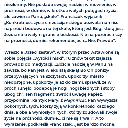
niezłomny. Nie pokłada swojej nadziei w mówieniu, w
próżności, w dumie, w krótkotrwałych potęgach życia,
ale zawierza Panu, „skale”. Franciszek wyjaśnił:
„Konkretność życia chrześcijańskiego pozwala nam iść
naprzód i budować na tej skale, którą jest Bóg, którą jest
Jezus; na trwałym gruncie boskości. Nie na pozorach czy
na próżności, dumie, rekomendacjach... Nie. Prawda”.
Wreszcie „trzeci zestaw”, w którym przeciwstawione są
sobie pojęcia „wysoki i niski”. Tu znów tekst Izajasza
prowadzi do medytacji: „Złóżcie nadzieję w Panu na
zawsze, bo Pan jest wiekuistą skałą! Bo On poniżył
przebywających na szczytach, upokorzył miasto
niedostępne, upokorzył je aż do ziemi, sprawił, że w
proch runęło; podepcą je nogi, nogi biednych i stopy
ubogich”. Ten fragment, zwrócił uwagę Papież,
przypomina „kantyk Maryi z
Magnificat
: Pan wywyższa
pokornych, tych, którzy żyją w konkretności każdego
dnia, a obala wyniosłych, tych, którzy zbudowali swoje
życie na próżności, dumie... ci nie są trwali”. A to
wyrażenie, podkreślił Franciszek, „jest bardzo mocne,