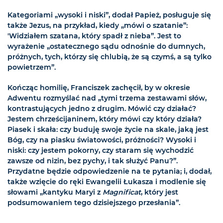
Kategoriami „wysoki i niski”, dodał Papież, posługuje się
także Jezus, na przykład, kiedy „mówi o szatanie”:
'Widziałem szatana, który spadł z nieba”. Jest to
wyrażenie „ostatecznego sądu odnośnie do dumnych,
próżnych, tych, którzy się chlubią, że są czymś, a są tylko
powietrzem”.
Kończąc homilię, Franciszek zachęcił, by w okresie
Adwentu rozmyślać nad „tymi trzema zestawami słów,
kontrastujących jedno z drugim. Mówić czy działać?
Jestem chrześcijaninem, który mówi czy który działa?
Piasek i skała: czy buduję swoje życie na skale, jaką jest
Bóg, czy na piasku światowości, próżności? Wysoki i
niski: czy jestem pokorny, czy staram się wychodzić
zawsze od nizin, bez pychy, i tak służyć Panu?”.
Przydatne będzie odpowiedzenie na te pytania; i, dodał,
także wzięcie do ręki Ewangelii Łukasza i modlenie się
słowami „kantyku Maryi z
Magnificat
, który jest
podsumowaniem tego dzisiejszego przesłania”.