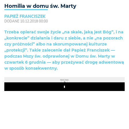
Homilia w domu św. Marty
PAPIEŻ FRANCISZEK
DODANE 10.12.2018 00:00
Trzeba opierać swoje życie „na skale, jaką jest Bóg”, i na
„konkrecie” działania i daru z siebie, a nie „na pozorach
czy próżności” albo na skorumpowanej kulturze
„protekcji”. Takie zalecenie dał Papież Franciszek —
podczas Mszy św. odprawionej w Domu św. Marty w
czwartek 6 grudnia — aby przeżywać drogę adwentową
w sposób konsekwentny.
REKLAMA
Play