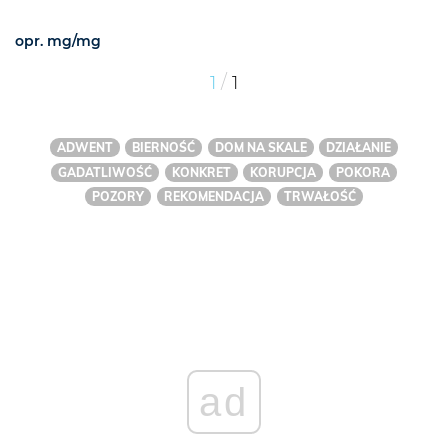
opr. mg/mg
/
1
1
ADWENT
BIERNOŚĆ
DOM NA SKALE
DZIAŁANIE
GADATLIWOŚĆ
KONKRET
KORUPCJA
POKORA
POZORY
REKOMENDACJA
TRWAŁOŚĆ
ad