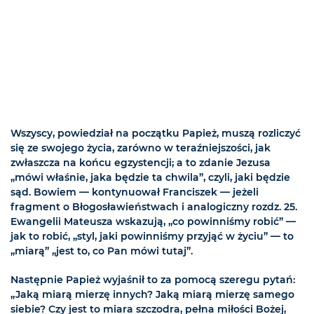
Wszyscy, powiedział na początku Papież, muszą rozliczyć
się ze swojego życia, zarówno w teraźniejszości, jak
zwłaszcza na końcu egzystencji; a to zdanie Jezusa
„mówi właśnie, jaka będzie ta chwila”, czyli, jaki będzie
sąd. Bowiem — kontynuował Franciszek — jeżeli
fragment o Błogosławieństwach i analogiczny rozdz. 25.
Ewangelii Mateusza wskazują, „co powinniśmy robić” —
jak to robić, „styl, jaki powinniśmy przyjąć w życiu” — to
„miarą” „jest to, co Pan mówi tutaj”.
Następnie Papież wyjaśnił to za pomocą szeregu pytań:
„Jaką miarą mierzę innych? Jaką miarą mierzę samego
siebie? Czy jest to miara szczodra, pełna miłości Bożej,