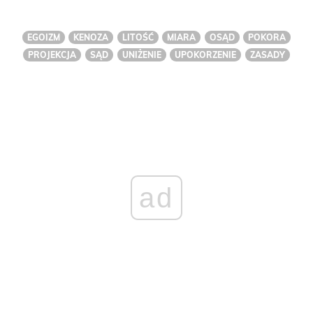
EGOIZM
KENOZA
LITOŚĆ
MIARA
OSĄD
POKORA
PROJEKCJA
SĄD
UNIŻENIE
UPOKORZENIE
ZASADY
ad