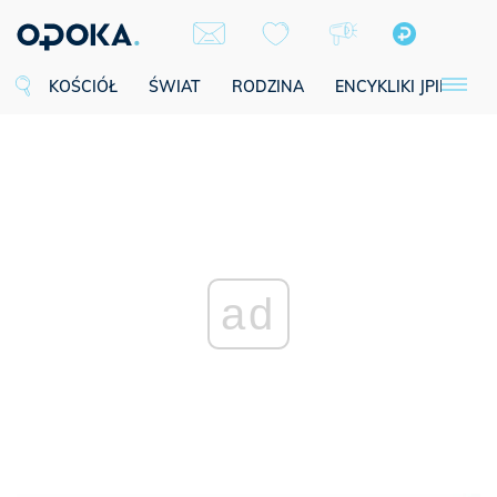
KOŚCIÓŁ
ŚWIAT
RODZINA
ENCYKLIKI JPII
SE
ad