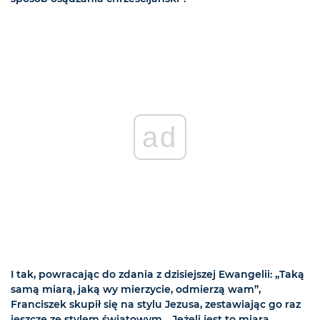
ad
I tak, powracając do zdania z dzisiejszej Ewangelii: „Taką
samą miarą, jaką wy mierzycie, odmierzą wam”,
Franciszek skupił się na stylu Jezusa, zestawiając go raz
jeszcze ze stylem światowym. „Jeżeli jest to miara