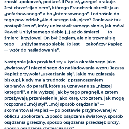
znosić upokorzeń, podkreślił Papież, „czegoś brakuje.
Jest chrześcijaninem”, którego Franciszek określił jako
„pofarbowanego” albo „interesownego”. I odnośnie do
tego powiedział: „Ale dlaczego tak, ojcze? Ponieważ tak
postąpił Jezus”, który unicestwił samego siebie, jak mówi
Paweł: Uniżył samego siebie (...) aż do śmierci — i to
śmierci krzyżowej. On był Bogiem, ale nie trzymał się
tego — uniżył samego siebie. To jest — zakończył Papież
— wzór do naśladowania”.
Następnie jako przykład stylu życia określanego jako
„światowy” i niezdolnego do naśladowania wzoru Jezusa
Papież przywołał „uskarżania się”, jakie mu zgłaszają
biskupi, kiedy mają trudności z przenoszeniem
kapłanów do parafii, które są uznawane za „niższej
kategorii”, a nie wyższej, jak by tego pragnęli, a zatem
przeżywają przeniesienie jako karę. Oto zatem, jak mogę
rozpoznać „mój styl”, „mój sposób osądzania” —
skomentował Papież — po postawie przyjmowanej w
obliczu upokorzeń: „Sposób osądzania światowy, sposób
osądzania grzeszny, sposób osądzania przedsiębiorczy,
sposób osądzania chrześcijański”.