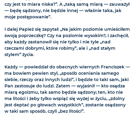
czy jest to miara niska?”. A „taką samą miarą — zauważył
— będę sądzony, nie będzie innej — właśnie taka, jak
moje postępowanie”.
I dalej Papież się zapytał: „Na jakim poziomie umieściłem
swoją poprzeczkę? Czy na poziomie wysokim?, i zachęcił,
aby każdy zastanowił się nie tylko i nie tyle „nad
rzeczami dobrymi, które robimy”, ale i „nad stałym
stylem” życia.
Każdy — powiedział do obecnych wiernych Franciszek —
ma bowiem pewien styl, „sposób oceniania samego
siebie, rzeczy oraz innych ludzi”, i będzie to taki sam, jaki
Pan zastosuje do ludzi. Zatem — wyjaśnił — kto osądza
miarą egoizmu, tak samo będzie sądzony; ten, kto nie
ma litości i żeby tylko wspiąć się wyżej w życiu, „zdolny
jest deptać po głowach wszystkich”, zostanie osądzony
w taki sam sposób, czyli „bez litości”.