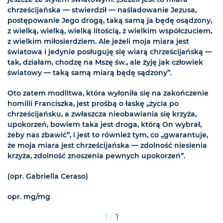
chrześcijańska — stwierdził — naśladowanie Jezusa,
postępowanie Jego drogą, taką samą ja będę osądzony,
z wielką, wielką, wielką litością, z wielkim współczuciem,
z wielkim miłosierdziem. Ale jeżeli moja miara jest
światowa i jedynie posługuję się wiarą chrześcijańską —
tak, działam, chodzę na Mszę św., ale żyję jak człowiek
światowy — taką samą miarą będę sądzony”.
Oto zatem modlitwa, która wyłoniła się na zakończenie
homilii Franciszka, jest prośbą o łaskę „życia po
chrześcijańsku, a zwłaszcza nieobawiania się krzyża,
upokorzeń, bowiem taka jest droga, którą On wybrał,
żeby nas zbawić”, i jest to również tym, co „gwarantuje,
że moja miara jest chrześcijańska — zdolność niesienia
krzyża, zdolność znoszenia pewnych upokorzeń”.
(opr. Gabriella Ceraso)
opr. mg/mg
/
1
1