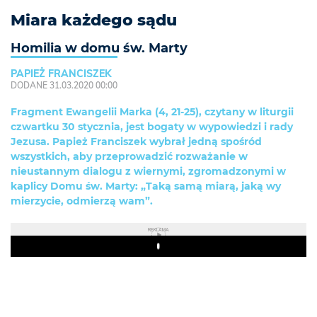
Miara każdego sądu
Homilia w domu św. Marty
PAPIEŻ FRANCISZEK
DODANE 31.03.2020 00:00
Fragment Ewangelii Marka (4, 21-25), czytany w liturgii
czwartku 30 stycznia, jest bogaty w wypowiedzi i rady
Jezusa. Papież Franciszek wybrał jedną spośród
wszystkich, aby przeprowadzić rozważanie w
nieustannym dialogu z wiernymi, zgromadzonymi w
kaplicy Domu św. Marty: „Taką samą miarą, jaką wy
mierzycie, odmierzą wam”.
REKLAMA
Play