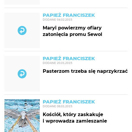
PAPIEŻ FRANCISZEK
DODANE
04.02.2015
Maryi powierzmy ofiary
zatonięcia promu Sewol
PAPIEŻ FRANCISZEK
DODANE
20.01.2015
Pasterzom trzeba się naprzykrzać
PAPIEŻ FRANCISZEK
DODANE
08.01.2015
Kościół, który zaskakuje
i wprowadza zamieszanie