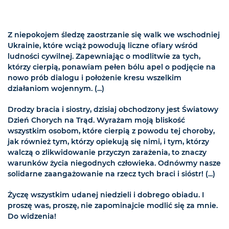
Z niepokojem śledzę zaostrzanie się walk we wschodniej
Ukrainie, które wciąż powodują liczne ofiary wśród
ludności cywilnej. Zapewniając o modlitwie za tych,
którzy cierpią, ponawiam pełen bólu apel o podjęcie na
nowo prób dialogu i położenie kresu wszelkim
działaniom wojennym. (...)
Drodzy bracia i siostry, dzisiaj obchodzony jest Światowy
Dzień Chorych na Trąd. Wyrażam moją bliskość
wszystkim osobom, które cierpią z powodu tej choroby,
jak również tym, którzy opiekują się nimi, i tym, którzy
walczą o zlikwidowanie przyczyn zarażenia, to znaczy
warunków życia niegodnych człowieka. Odnówmy nasze
solidarne zaangażowanie na rzecz tych braci i sióstr! (...)
Życzę wszystkim udanej niedzieli i dobrego obiadu. I
proszę was, proszę, nie zapominajcie modlić się za mnie.
Do widzenia!