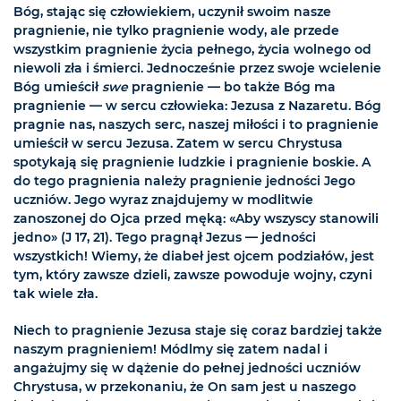
Bóg, stając się człowiekiem, uczynił swoim nasze
pragnienie, nie tylko pragnienie wody, ale przede
wszystkim pragnienie życia pełnego, życia wolnego od
niewoli zła i śmierci. Jednocześnie przez swoje wcielenie
Bóg umieścił
swe
pragnienie — bo także Bóg ma
pragnienie — w sercu człowieka: Jezusa z Nazaretu. Bóg
pragnie nas, naszych serc, naszej miłości i to pragnienie
umieścił w sercu Jezusa. Zatem w sercu Chrystusa
spotykają się pragnienie ludzkie i pragnienie boskie. A
do tego pragnienia należy pragnienie jedności Jego
uczniów. Jego wyraz znajdujemy w modlitwie
zanoszonej do Ojca przed męką: «Aby wszyscy stanowili
jedno» (J 17, 21). Tego pragnął Jezus — jedności
wszystkich! Wiemy, że diabeł jest ojcem podziałów, jest
tym, który zawsze dzieli, zawsze powoduje wojny, czyni
tak wiele zła.
Niech to pragnienie Jezusa staje się coraz bardziej także
naszym pragnieniem! Módlmy się zatem nadal i
angażujmy się w dążenie do pełnej jedności uczniów
Chrystusa, w przekonaniu, że On sam jest u naszego