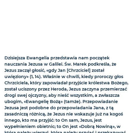
Dzisiejsza Ewangelia przedstawia nam początek
nauczania Jezusa w Galilei. Św. Marek podkreśla, że
Jezus zaczął głosić, «gdy Jan [Chrzciciel] został
uwięziony» (1, 14). Właśnie w chwili, kiedy proroczy głos
Chrzciciela, który zapowiadał przyjście królestwa Bożego,
został uciszony przez Heroda, Jezus zaczyna przemierzać
drogi swej ojczyzny, aby nieść wszystkim, a zwłaszcza
ubogim, «Ewangelię Bożą» (tamże). Przepowiadanie
Jezusa jest podobne do przepowiadania Jana, z tą
zasadniczą różnicą, że Jezus nie wskazuje już na kogoś
innego, kto ma przyjść: to On sam, Jezus, jest
wypełnieniem obietnic; to On jest «Dobrą Nowiną», w
którą należy wierzyć, którą należy przyjąć i przekazywać