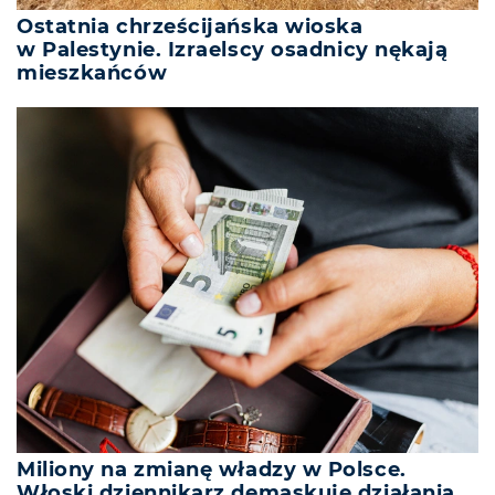
Ostatnia chrześcijańska wioska
w Palestynie. Izraelscy osadnicy nękają
mieszkańców
Miliony na zmianę władzy w Polsce.
Włoski dziennikarz demaskuje działania