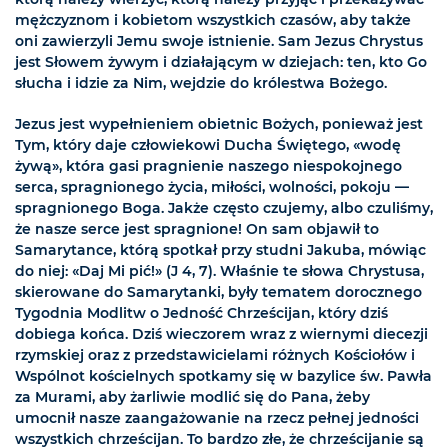
mężczyznom i kobietom wszystkich czasów, aby także
oni zawierzyli Jemu swoje istnienie. Sam Jezus Chrystus
jest Słowem żywym i działającym w dziejach: ten, kto Go
słucha i idzie za Nim, wejdzie do królestwa Bożego.
Jezus jest wypełnieniem obietnic Bożych, ponieważ jest
Tym, który daje człowiekowi Ducha Świętego, «wodę
żywą», która gasi pragnienie naszego niespokojnego
serca, spragnionego życia, miłości, wolności, pokoju —
spragnionego Boga. Jakże często czujemy, albo czuliśmy,
że nasze serce jest spragnione! On sam objawił to
Samarytance, którą spotkał przy studni Jakuba, mówiąc
do niej: «Daj Mi pić!» (J 4, 7). Właśnie te słowa Chrystusa,
skierowane do Samarytanki, były tematem dorocznego
Tygodnia Modlitw o Jedność Chrześcijan, który dziś
dobiega końca. Dziś wieczorem wraz z wiernymi diecezji
rzymskiej oraz z przedstawicielami różnych Kościołów i
Wspólnot kościelnych spotkamy się w bazylice św. Pawła
za Murami, aby żarliwie modlić się do Pana, żeby
umocnił nasze zaangażowanie na rzecz pełnej jedności
wszystkich chrześcijan. To bardzo złe, że chrześcijanie są