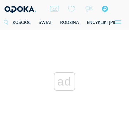
KOŚCIÓŁ
ŚWIAT
RODZINA
ENCYKLIKI JPII
SE
ad