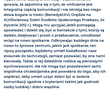
sprawia, że zapomina się o tym, że «milczenie jest
integralną częścią komunikacji i nie istnieją bez niego
słowa bogate w treść» (BenedyktXVI, Orędzie na
XLVIŚwiatowy Dzień Środków Społecznego Przekazu, 24
stycznia 2012 r.). Mogą mu
sprzyjać
, jeżeli pomagają
opowiadać i dzielić się, być w kontakcie z tymi, którzy są
daleko, dziękować i prosić o przebaczenie, umożliwiać
wciąż na nowo spotkanie. Odkrywając każdego dnia na
nowo to życiowe centrum, jakim jest spotkanie, ten
«żywy początek», będziemy umieli kształtować nasz
stosunek do technologii, zamiast pozwalać, by one nami
kierowały. Także w tej dziedzinie rodzice są pierwszymi
wychowawcami. Ale nie mogą być pozostawieni sami;
wspólnota chrześcijańska jest powołana do tego, aby ich
wspierać, żeby umieli uczyć dzieci żyć w świecie
komunikacji zgodnie z kryteriami takimi jak godność
osoby ludzkiej i dobro wspólne.