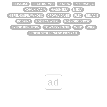
BLISKOŚĆ
BRATERSTWO
DIALOG
INFORMACJA
KOMUNIKACJA
MASSMEDIA
MEDIA
NIEPEŁNOSPRAWNOŚĆ
OPOWIADANIE
PŁEĆ
RELACJE
RODZINA
RÓŻNICA WIEKU
RÓŻNORODNOŚĆ
SYNOD BISKUPÓW
TOWARZYSZENIE
WIEK
WIĘZI
ŚRODKI SPOŁECZNEGO PRZEKAZU
ad