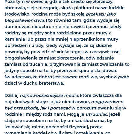
Poza tym w świecie, gdzie tak często się złorzeczy,
obmawia, sieje niezgodę, skaża plotkami nasze ludzkie
środowisko, rodzina może być szkołą
przekazu jako
błogosławieństwa
. I to również tam, gdzie wydaje się
dominować nieuchronnie nienawiść i przemoc, kiedy
rodziny są między sobą rozdzielone przez mury z
kamienia lub przez nie mniej nieprzeniknione mury
uprzedzeń i urazy, kiedy wydaje się, że są słuszne
powody, by powiedzieć «dość tego»; w rzeczywistości
błogosławienie zamiast złorzeczenia, odwiedzanie
zamiast odrzucania, przyjmowanie zamiast zwalczania to
jedyny sposób na to, by przerwać spiralę zła, dawać
świadectwo, że dobro jest zawsze możliwe, wychowywać
dzieci w duchu braterstwa.
Dzisiaj
najnowocześniejsze media
, które zwłaszcza dla
najmłodszych stały się już nieodzowne,
mogą zarówno
być przeszkodą, jak i pomagać
w porozumiewaniu się w
rodzinie i między rodzinami. Mogą je
utrudniać
, jeżeli
stają się sposobem na to, by unikać słuchania, by
izolować się mimo obecności fizycznej, przez
wypełnianie każdej chwili ciszy i oczekiwania, co