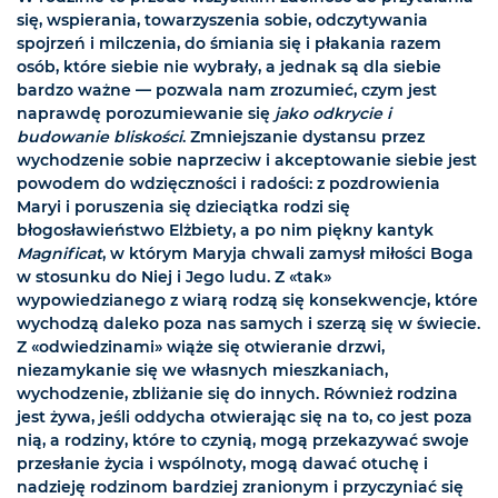
się, wspierania, towarzyszenia sobie, odczytywania
spojrzeń i milczenia, do śmiania się i płakania razem
osób, które siebie nie wybrały, a jednak są dla siebie
bardzo ważne — pozwala nam zrozumieć, czym jest
naprawdę porozumiewanie się
jako odkrycie i
budowanie bliskości
. Zmniejszanie dystansu przez
wychodzenie sobie naprzeciw i akceptowanie siebie jest
powodem do wdzięczności i radości: z pozdrowienia
Maryi i poruszenia się dzieciątka rodzi się
błogosławieństwo Elżbiety, a po nim piękny kantyk
Magnificat
, w którym Maryja chwali zamysł miłości Boga
w stosunku do Niej i Jego ludu. Z «tak»
wypowiedzianego z wiarą rodzą się konsekwencje, które
wychodzą daleko poza nas samych i szerzą się w świecie.
Z «odwiedzinami» wiąże się otwieranie drzwi,
niezamykanie się we własnych mieszkaniach,
wychodzenie, zbliżanie się do innych. Również rodzina
jest żywa, jeśli oddycha otwierając się na to, co jest poza
nią, a rodziny, które to czynią, mogą przekazywać swoje
przesłanie życia i wspólnoty, mogą dawać otuchę i
nadzieję rodzinom bardziej zranionym i przyczyniać się