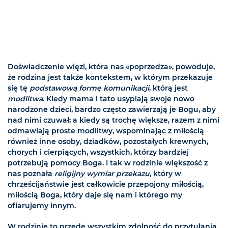
Doświadczenie więzi, która nas «poprzedza», powoduje,
że rodzina jest także kontekstem, w którym przekazuje
się tę
podstawową formę komunikacji
, którą jest
modlitwa
. Kiedy mama i tato usypiają swoje nowo
narodzone dzieci, bardzo często zawierzają je Bogu, aby
nad nimi czuwał; a kiedy są trochę większe, razem z nimi
odmawiają proste modlitwy, wspominając z miłością
również inne osoby, dziadków, pozostałych krewnych,
chorych i cierpiących, wszystkich, którzy bardziej
potrzebują pomocy Boga. I tak w rodzinie większość z
nas poznała
religijny wymiar przekazu
, który w
chrześcijaństwie jest całkowicie przepojony miłością,
miłością Boga, który daje się nam i którego my
ofiarujemy innym.
W rodzinie to przede wszystkim zdolność do przytulania