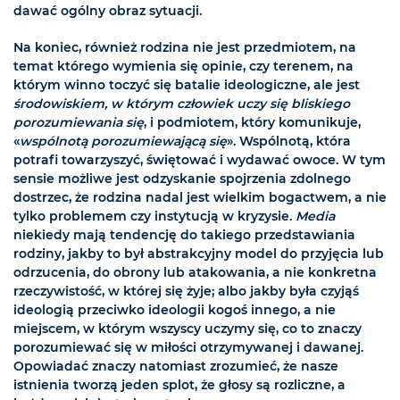
dawać ogólny obraz sytuacji.
Na koniec, również rodzina nie jest przedmiotem, na
temat którego wymienia się opinie, czy terenem, na
którym winno toczyć się batalie ideologiczne, ale jest
środowiskiem, w którym człowiek uczy się bliskiego
porozumiewania się
, i podmiotem, który komunikuje,
«
wspólnotą porozumiewającą się
». Wspólnotą, która
potrafi towarzyszyć, świętować i wydawać owoce. W tym
sensie możliwe jest odzyskanie spojrzenia zdolnego
dostrzec, że rodzina nadal jest wielkim bogactwem, a nie
tylko problemem czy instytucją w kryzysie.
Media
niekiedy mają tendencję do takiego przedstawiania
rodziny, jakby to był abstrakcyjny model do przyjęcia lub
odrzucenia, do obrony lub atakowania, a nie konkretna
rzeczywistość, w której się żyje; albo jakby była czyjąś
ideologią przeciwko ideologii kogoś innego, a nie
miejscem, w którym wszyscy uczymy się, co to znaczy
porozumiewać się w miłości otrzymywanej i dawanej.
Opowiadać znaczy natomiast zrozumieć, że nasze
istnienia tworzą jeden splot, że głosy są rozliczne, a