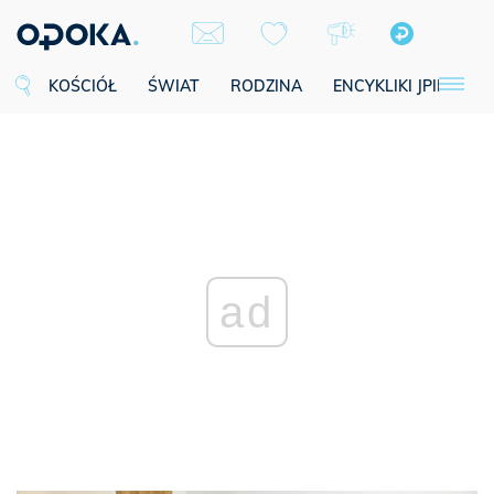
KOŚCIÓŁ
ŚWIAT
RODZINA
ENCYKLIKI JPII
SE
ad