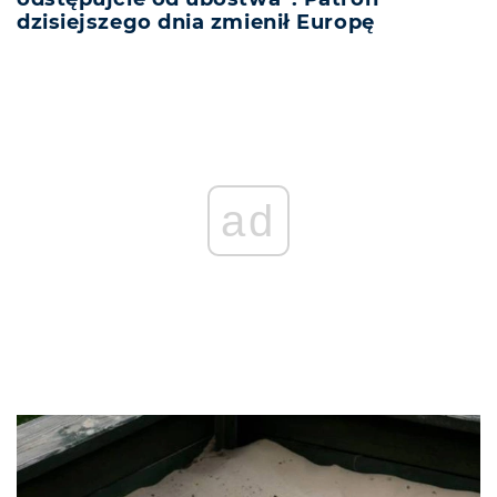
dzisiejszego dnia zmienił Europę
ad