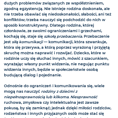
dużych problemów związanych ze współistnieniem,
zgodną egzystencją. Nie istnieje rodzina doskonała, ale
nie trzeba obawiać się niedoskonałości, słabości, ani też
konfliktów; trzeba nauczyć się podchodzić do nich w
sposób konstruktywny. Dlatego rodzina, której
członkowie, ze swoimi ograniczeniami i grzechami,
kochają się, staje się
szkołą przebaczenia
. Przebaczenie
jest
siłą komunikacji
— komunikacji, która szwankuje,
która się przerywa, a którą poprzez wyrażoną i przyjętą
skruchę można naprawić i rozwijać. Dziecko, które w
rodzinie uczy się słuchać innych, mówić z szacunkiem,
wyrażając własny punkt widzenia, nie negując punktu
widzenia innych, będzie w społeczeństwie osobą
budującą dialog i pojednanie.
Odnośnie do ograniczeń i komunikowania się, wiele
mogą nas nauczyć
rodziny z dziećmi z
niepełnosprawnością lub kilkoma
.
Niesprawność
ruchowa, zmysłowa czy intelektualna jest zawsze
pokusą, by się zamknąć; jednak dzięki miłości rodziców,
rodzeństwa i innych przyjaznych osób może stać się