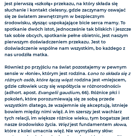
jest pierwszą «szkołą» przekazu, na który składa się
słuchanie i kontakt cielesny, gdzie zaczynamy oswajać
się ze światem zewnętrznym w bezpiecznym
środowisku, słysząc uspokajające bicie serca mamy. To
spotkanie dwóch istot, jednocześnie tak bliskich i jeszcze
tak sobie obcych, spotkanie pełne obietnic, jest naszym
pierwszym doświadczeniem przekazu. Jest to
doświadczenie wspólne nam wszystkim, bo każdego z
nas urodziła matka.
Również po przyjściu na świat pozostajemy w pewnym
sensie w «łonie», którym jest rodzina.
Łono to składa się z
różnych osób, które łączą więzi
: rodzina jest «miejscem,
gdzie człowiek uczy się współżycia w różnorodności»
(adhort. apost.
Evangelii gaudium
, 66). Różnice płci i
pokoleń, które porozumiewają się ze sobą przede
wszystkim dlatego, że wzajemnie się akceptują, istnieje
bowiem między nimi więź. A im szerszy jest wachlarz
tych relacji, im większe różnice wieku, tym bogatsze jest
nasze środowisko życia.
Więź
jest fundamentem
słowa
,
które z kolei umacnia więź. Nie wymyślamy słów: