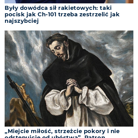
Były dowódca sił rakietowych: taki
pocisk jak Ch-101 trzeba zestrzelić jak
najszybciej
„Miejcie miłość, strzeżcie pokory i nie
odstępujcie od ubóstwa”. Patron