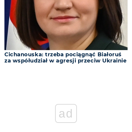
Cichanouska: trzeba pociągnąć Białoruś
za współudział w agresji przeciw Ukrainie
ad