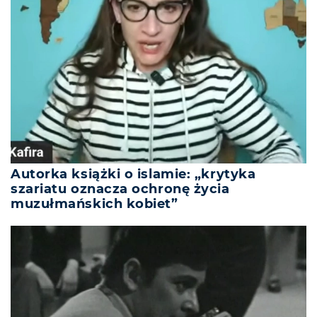
Autorka książki o islamie: „krytyka
szariatu oznacza ochronę życia
muzułmańskich kobiet”