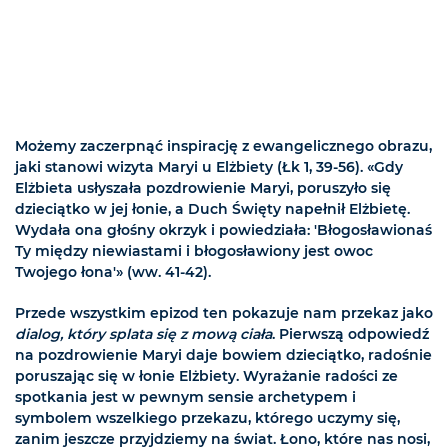
Możemy zaczerpnąć inspirację z ewangelicznego obrazu,
jaki stanowi wizyta Maryi u Elżbiety (Łk 1, 39-56). «Gdy
Elżbieta usłyszała pozdrowienie Maryi, poruszyło się
dzieciątko w jej łonie, a Duch Święty napełnił Elżbietę.
Wydała ona głośny okrzyk i powiedziała: 'Błogosławionaś
Ty między niewiastami i błogosławiony jest owoc
Twojego łona'» (ww. 41-42).
Przede wszystkim epizod ten pokazuje nam przekaz jako
dialog, który splata się z mową ciała
. Pierwszą odpowiedź
na pozdrowienie Maryi daje bowiem dzieciątko, radośnie
poruszając się w łonie Elżbiety. Wyrażanie radości ze
spotkania jest w pewnym sensie archetypem i
symbolem wszelkiego przekazu, którego uczymy się,
zanim jeszcze przyjdziemy na świat. Łono, które nas nosi,