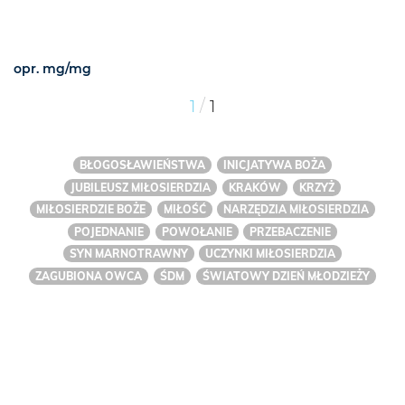
opr. mg/mg
/
1
1
BŁOGOSŁAWIEŃSTWA
INICJATYWA BOŻA
JUBILEUSZ MIŁOSIERDZIA
KRAKÓW
KRZYŻ
MIŁOSIERDZIE BOŻE
MIŁOŚĆ
NARZĘDZIA MIŁOSIERDZIA
POJEDNANIE
POWOŁANIE
PRZEBACZENIE
SYN MARNOTRAWNY
UCZYNKI MIŁOSIERDZIA
ZAGUBIONA OWCA
ŚDM
ŚWIATOWY DZIEŃ MŁODZIEŻY