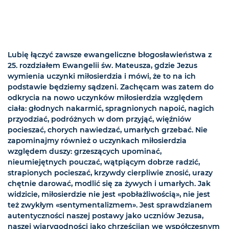
Lubię łączyć zawsze ewangeliczne błogosławieństwa z
25. rozdziałem Ewangelii św. Mateusza, gdzie Jezus
wymienia uczynki miłosierdzia i mówi, że to na ich
podstawie będziemy sądzeni. Zachęcam was zatem do
odkrycia na nowo uczynków miłosierdzia względem
ciała: głodnych nakarmić, spragnionych napoić, nagich
przyodziać, podróżnych w dom przyjąć, więźniów
pocieszać, chorych nawiedzać, umarłych grzebać. Nie
zapominajmy również o uczynkach miłosierdzia
względem duszy: grzeszących upominać,
nieumiejętnych pouczać, wątpiącym dobrze radzić,
strapionych pocieszać, krzywdy cierpliwie znosić, urazy
chętnie darować, modlić się za żywych i umarłych. Jak
widzicie, miłosierdzie nie jest «pobłażliwością», nie jest
też zwykłym «sentymentalizmem». Jest sprawdzianem
autentyczności naszej postawy jako uczniów Jezusa,
naszej wiarygodności jako chrześcijan we współczesnym