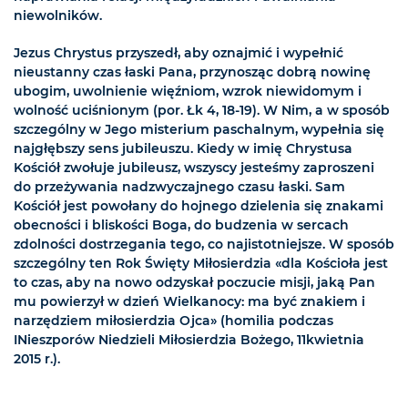
niewolników.
Jezus Chrystus przyszedł, aby oznajmić i wypełnić
nieustanny czas łaski Pana, przynosząc dobrą nowinę
ubogim, uwolnienie więźniom, wzrok niewidomym i
wolność uciśnionym (por. Łk 4, 18-19). W Nim, a w sposób
szczególny w Jego misterium paschalnym, wypełnia się
najgłębszy sens jubileuszu. Kiedy w imię Chrystusa
Kościół zwołuje jubileusz, wszyscy jesteśmy zaproszeni
do przeżywania nadzwyczajnego czasu łaski. Sam
Kościół jest powołany do hojnego dzielenia się znakami
obecności i bliskości Boga, do budzenia w sercach
zdolności dostrzegania tego, co najistotniejsze. W sposób
szczególny ten Rok Święty Miłosierdzia «dla Kościoła jest
to czas, aby na nowo odzyskał poczucie misji, jaką Pan
mu powierzył w dzień Wielkanocy: ma być znakiem i
narzędziem miłosierdzia Ojca» (homilia podczas
INieszporów Niedzieli Miłosierdzia Bożego, 11kwietnia
2015 r.).