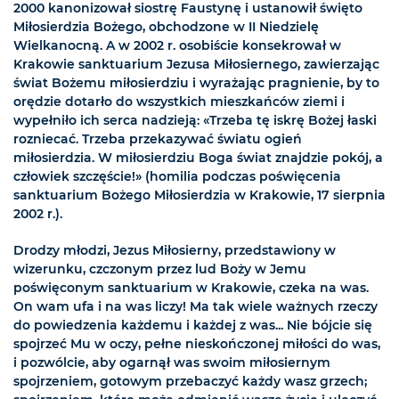
2000 kanonizował siostrę Faustynę i ustanowił święto
Miłosierdzia Bożego, obchodzone w II Niedzielę
Wielkanocną. A w 2002 r. osobiście konsekrował w
Krakowie sanktuarium Jezusa Miłosiernego, zawierzając
świat Bożemu miłosierdziu i wyrażając pragnienie, by to
orędzie dotarło do wszystkich mieszkańców ziemi i
wypełniło ich serca nadzieją: «Trzeba tę iskrę Bożej łaski
rozniecać. Trzeba przekazywać światu ogień
miłosierdzia. W miłosierdziu Boga świat znajdzie pokój, a
człowiek szczęście!» (homilia podczas poświęcenia
sanktuarium Bożego Miłosierdzia w Krakowie, 17 sierpnia
2002 r.).
Drodzy młodzi, Jezus Miłosierny, przedstawiony w
wizerunku, czczonym przez lud Boży w Jemu
poświęconym sanktuarium w Krakowie, czeka na was.
On wam ufa i na was liczy! Ma tak wiele ważnych rzeczy
do powiedzenia każdemu i każdej z was... Nie bójcie się
spojrzeć Mu w oczy, pełne nieskończonej miłości do was,
i pozwólcie, aby ogarnął was swoim miłosiernym
spojrzeniem, gotowym przebaczyć każdy wasz grzech;