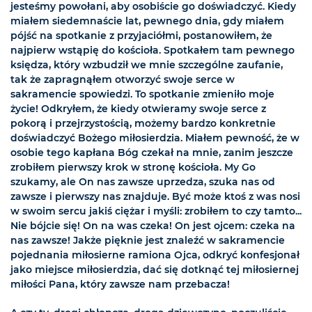
jesteśmy powołani, aby osobiście go doświadczyć. Kiedy
miałem siedemnaście lat, pewnego dnia, gdy miałem
pójść na spotkanie z przyjaciółmi, postanowiłem, że
najpierw wstąpię do kościoła. Spotkałem tam pewnego
księdza, który wzbudził we mnie szczególne zaufanie,
tak że zapragnąłem otworzyć swoje serce w
sakramencie spowiedzi. To spotkanie zmieniło moje
życie! Odkryłem, że kiedy otwieramy swoje serce z
pokorą i przejrzystością, możemy bardzo konkretnie
doświadczyć Bożego miłosierdzia. Miałem pewność, że w
osobie tego kapłana Bóg czekał na mnie, zanim jeszcze
zrobiłem pierwszy krok w stronę kościoła. My Go
szukamy, ale On nas zawsze uprzedza, szuka nas od
zawsze i pierwszy nas znajduje. Być może ktoś z was nosi
w swoim sercu jakiś ciężar i myśli: zrobiłem to czy tamto...
Nie bójcie się! On na was czeka! On jest ojcem: czeka na
nas zawsze! Jakże pięknie jest znaleźć w sakramencie
pojednania miłosierne ramiona Ojca, odkryć konfesjonał
jako miejsce miłosierdzia, dać się dotknąć tej miłosiernej
miłości Pana, który zawsze nam przebacza!