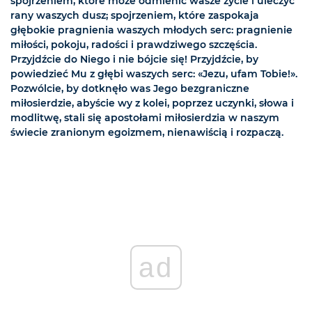
spojrzeniem, które może odmienić wasze życie i uleczyć
rany waszych dusz; spojrzeniem, które zaspokaja
głębokie pragnienia waszych młodych serc: pragnienie
miłości, pokoju, radości i prawdziwego szczęścia.
Przyjdźcie do Niego i nie bójcie się! Przyjdźcie, by
powiedzieć Mu z głębi waszych serc: «Jezu, ufam Tobie!».
Pozwólcie, by dotknęło was Jego bezgraniczne
miłosierdzie, abyście wy z kolei, poprzez uczynki, słowa i
modlitwę, stali się apostołami miłosierdzia w naszym
świecie zranionym egoizmem, nienawiścią i rozpaczą.
ad