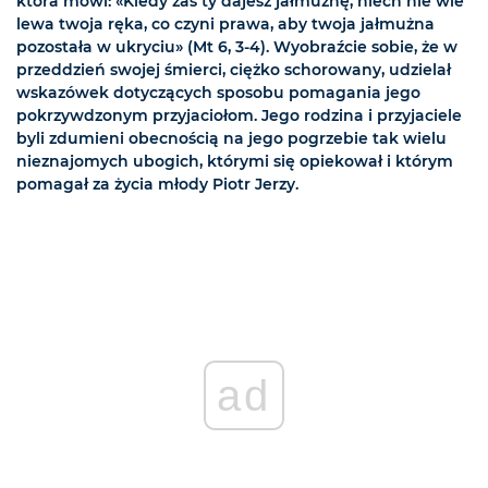
która mówi: «Kiedy zaś ty dajesz jałmużnę, niech nie wie
lewa twoja ręka, co czyni prawa, aby twoja jałmużna
pozostała w ukryciu» (Mt 6, 3-4). Wyobraźcie sobie, że w
przeddzień swojej śmierci, ciężko schorowany, udzielał
wskazówek dotyczących sposobu pomagania jego
pokrzywdzonym przyjaciołom. Jego rodzina i przyjaciele
byli zdumieni obecnością na jego pogrzebie tak wielu
nieznajomych ubogich, którymi się opiekował i którym
pomagał za życia młody Piotr Jerzy.
ad