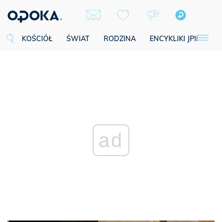
KOŚCIÓŁ
ŚWIAT
RODZINA
ENCYKLIKI JPII
SE
ad