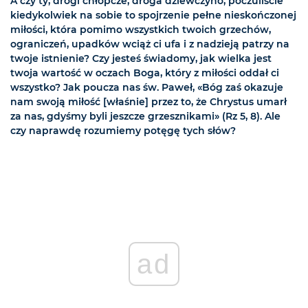
A czy ty, drogi chłopcze, droga dziewczyno, poczuliście
kiedykolwiek na sobie to spojrzenie pełne nieskończonej
miłości, która pomimo wszystkich twoich grzechów,
ograniczeń, upadków wciąż ci ufa i z nadzieją patrzy na
twoje istnienie? Czy jesteś świadomy, jak wielka jest
twoja wartość w oczach Boga, który z miłości oddał ci
wszystko? Jak poucza nas św. Paweł, «Bóg zaś okazuje
nam swoją miłość [właśnie] przez to, że Chrystus umarł
za nas, gdyśmy byli jeszcze grzesznikami» (Rz 5, 8). Ale
czy naprawdę rozumiemy potęgę tych słów?
ad