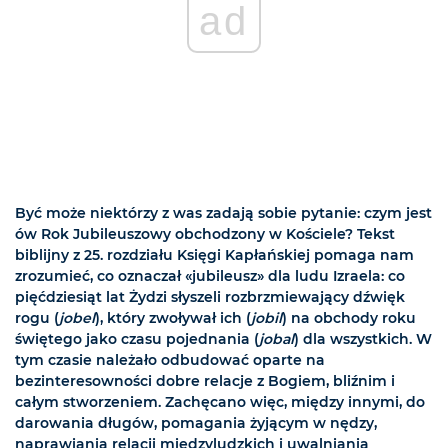
ad
Być może niektórzy z was zadają sobie pytanie: czym jest
ów Rok Jubileuszowy obchodzony w Kościele? Tekst
biblijny z 25. rozdziału Księgi Kapłańskiej pomaga nam
zrozumieć, co oznaczał «jubileusz» dla ludu Izraela: co
pięćdziesiąt lat Żydzi słyszeli rozbrzmiewający dźwięk
rogu (
jobel
), który zwoływał ich (
jobil
) na obchody roku
świętego jako czasu pojednania (
jobal
) dla wszystkich. W
tym czasie należało odbudować oparte na
bezinteresowności dobre relacje z Bogiem, bliźnim i
całym stworzeniem. Zachęcano więc, między innymi, do
darowania długów, pomagania żyjącym w nędzy,
naprawiania relacji międzyludzkich i uwalniania