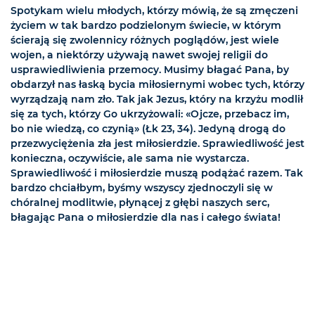
Spotykam wielu młodych, którzy mówią, że są zmęczeni
życiem w tak bardzo podzielonym świecie, w którym
ścierają się zwolennicy różnych poglądów, jest wiele
wojen, a niektórzy używają nawet swojej religii do
usprawiedliwienia przemocy. Musimy błagać Pana, by
obdarzył nas łaską bycia miłosiernymi wobec tych, którzy
wyrządzają nam zło. Tak jak Jezus, który na krzyżu modlił
się za tych, którzy Go ukrzyżowali: «Ojcze, przebacz im,
bo nie wiedzą, co czynią» (Łk 23, 34). Jedyną drogą do
przezwyciężenia zła jest miłosierdzie. Sprawiedliwość jest
konieczna, oczywiście, ale sama nie wystarcza.
Sprawiedliwość i miłosierdzie muszą podążać razem. Tak
bardzo chciałbym, byśmy wszyscy zjednoczyli się w
chóralnej modlitwie, płynącej z głębi naszych serc,
błagając Pana o miłosierdzie dla nas i całego świata!