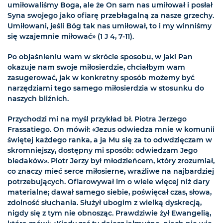
umiłowaliśmy Boga, ale że On sam nas umiłował i posłał
Syna swojego jako ofiarę przebłagalną za nasze grzechy.
Umiłowani, jeśli Bóg tak nas umiłował, to i my winniśmy
się wzajemnie miłować» (1 J 4, 7-11).
Po objaśnieniu wam w skrócie sposobu, w jaki Pan
okazuje nam swoje miłosierdzie, chciałbym wam
zasugerować, jak w konkretny sposób możemy być
narzędziami tego samego miłosierdzia w stosunku do
naszych bliźnich.
Przychodzi mi na myśl przykład bł. Piotra Jerzego
Frassatiego. On mówił: «Jezus odwiedza mnie w komunii
świętej każdego ranka, a ja Mu się za to odwdzięczam w
skromniejszy, dostępny mi sposób: odwiedzam Jego
biedaków». Piotr Jerzy był młodzieńcem, który zrozumiał,
co znaczy mieć serce miłosierne, wrażliwe na najbardziej
potrzebujących. Ofiarowywał im o wiele więcej niż dary
materialne; dawał samego siebie, poświęcał czas, słowa,
zdolność słuchania. Służył ubogim z wielką dyskrecją,
nigdy się z tym nie obnosząc. Prawdziwie żył Ewangelią,