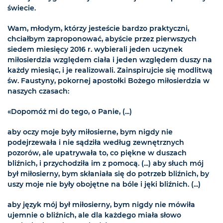
świecie.
Wam, młodym, którzy jesteście bardzo praktyczni,
chciałbym zaproponować, abyście przez pierwszych
siedem miesięcy 2016 r. wybierali jeden uczynek
miłosierdzia względem ciała i jeden względem duszy na
każdy miesiąc, i je realizowali. Zainspirujcie się modlitwą
św. Faustyny, pokornej apostołki Bożego miłosierdzia w
naszych czasach:
«Dopomóż mi do tego, o Panie, (...)
aby oczy moje były miłosierne, bym nigdy nie
podejrzewała i nie sądziła według zewnętrznych
pozorów, ale upatrywała to, co piękne w duszach
bliźnich, i przychodziła im z pomocą. (...) aby słuch mój
był miłosierny, bym skłaniała się do potrzeb bliźnich, by
uszy moje nie były obojętne na bóle i jęki bliźnich. (...)
aby język mój był miłosierny, bym nigdy nie mówiła
ujemnie o bliźnich, ale dla każdego miała słowo