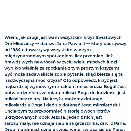
Wiem, jak drogi jest wam wszystkim krzyż Światowych
Dni Młodzieży — dar św. Jana Pawła II — który począwszy
od 1984 r. towarzyszy wszystkim waszym
międzynarodowym spotkaniom. Ileż przemian, ileż
prawdziwych nawróceń w życiu wielu młodych ludzi
wynikło właśnie ze spotkania z tym prostym krzyżem!
Być może zadawaliście sobie pytanie: skąd bierze się ta
nadzwyczajna moc krzyża? Oto odpowiedź: krzyż jest
najbardziej wymownym znakiem miłosierdzia Boga! Jest
potwierdzeniem, że miarą miłości Boga do ludzkości jest
miłość bez miary! Na krzyżu możemy dotknąć
miłosierdzia Boga i dać się dotknąć Jego miłosierdziu!
Chciałbym tu przypomnieć historię dwóch łotrów
ukrzyżowanych obok Jezusa: jeden z nich jest
zarozumiały, nie uznaje siebie za grzesznika, drwi z Pana.
Drugi natomiast uznaje swoją winę, zwraca się do Pana,