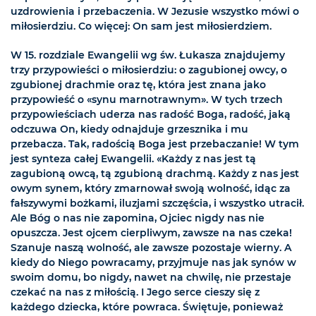
uzdrowienia i przebaczenia. W Jezusie wszystko mówi o
miłosierdziu. Co więcej: On sam jest miłosierdziem.
W 15. rozdziale Ewangelii wg św. Łukasza znajdujemy
trzy przypowieści o miłosierdziu: o zagubionej owcy, o
zgubionej drachmie oraz tę, która jest znana jako
przypowieść o «synu marnotrawnym». W tych trzech
przypowieściach uderza nas radość Boga, radość, jaką
odczuwa On, kiedy odnajduje grzesznika i mu
przebacza. Tak, radością Boga jest przebaczanie! W tym
jest synteza całej Ewangelii. «Każdy z nas jest tą
zagubioną owcą, tą zgubioną drachmą. Każdy z nas jest
owym synem, który zmarnował swoją wolność, idąc za
fałszywymi bożkami, iluzjami szczęścia, i wszystko utracił.
Ale Bóg o nas nie zapomina, Ojciec nigdy nas nie
opuszcza. Jest ojcem cierpliwym, zawsze na nas czeka!
Szanuje naszą wolność, ale zawsze pozostaje wierny. A
kiedy do Niego powracamy, przyjmuje nas jak synów w
swoim domu, bo nigdy, nawet na chwilę, nie przestaje
czekać na nas z miłością. I Jego serce cieszy się z
każdego dziecka, które powraca. Świętuje, ponieważ