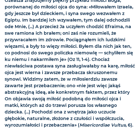
Ozeasza znajdujemy piękny przykład miłości Boga,
porównanej do miłości ojca do syna: «Miłowałem Izraela,
gdy jeszcze był dzieckiem, i syna swego wezwałem z
Egiptu. Im bardziej ich wzywałem, tym dalej odchodzili
ode Mnie, (...) A przecież Ja uczyłem chodzić Efraima, na
swe ramiona ich brałem; oni zaś nie rozumieli, że
przywracałem im zdrowie. Pociągnąłem ich ludzkimi
więzami, a były to więzy miłości. Byłem dla nich jak ten,
co podnosi do swego policzka niemowlę — schyliłem się
ku niemu i nakarmiłem je» (Oz 11, 1-4). Chociaż
niewłaściwa postawa syna zasługiwałaby na karę, miłość
ojca jest wierna i zawsze przebacza skruszonemu
synowi. Widzimy zatem, że w miłosierdziu zawsze
zawarte jest przebaczenie; ono «nie jest więc jakąś
abstrakcyjną ideą, ale konkretnym faktem, przez który
On objawia swoją miłość podobną do miłości ojca i
matki, których aż do trzewi porusza los własnego
dziecka. (...) Pochodzi ona z wnętrza jako uczucie
głębokie, naturalne, złożone z czułości i współczucia,
wyrozumiałości i przebaczenia» (
Misericordiae Vultus
, 6).