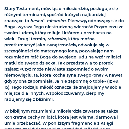
Stary Testament, mówiąc o miłosierdziu, posługuje się
różnymi terminami, spośród których najbardziej
znaczące to
hesed
i
rahamim
. Pierwszy, odnoszący się do
Boga, wyraża Jego niestrudzoną wierność Przymierzu ze
swoim ludem, który miłuje i któremu przebacza na
wieki. Drugi termin,
rahamim
, który można
przetłumaczyć jako «wnętrzności», odwołuje się w
szczególności do matczynego łona, pozwalając nam
rozumieć miłość Boga do swojego ludu na wzór miłości
matki do swego dziecka. Tak przedstawia to prorok
Izajasz: «Czyż może niewiasta zapomnieć o swoim
niemowlęciu, ta, która kocha syna swego łona? A nawet
gdyby ona zapomniała, Ja nie zapomnę o tobie» (Iz 49,
15). Tego rodzaju miłość oznacza, że znajdujemy w sobie
miejsce dla innych, współodczuwamy, cierpimy i
radujemy się z bliźnimi.
W biblijnym rozumieniu miłosierdzia zawarte są także
konkretne cechy miłości, która jest wierna, darmowa i
umie przebaczać. W poniższym fragmencie z Księgi