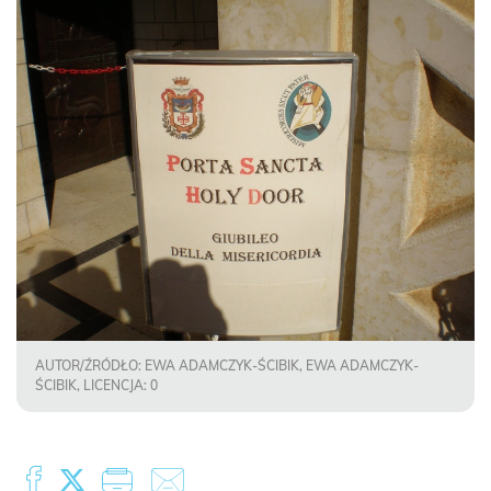
AUTOR/ŹRÓDŁO: EWA ADAMCZYK-ŚCIBIK, EWA ADAMCZYK-
ŚCIBIK, LICENCJA: 0