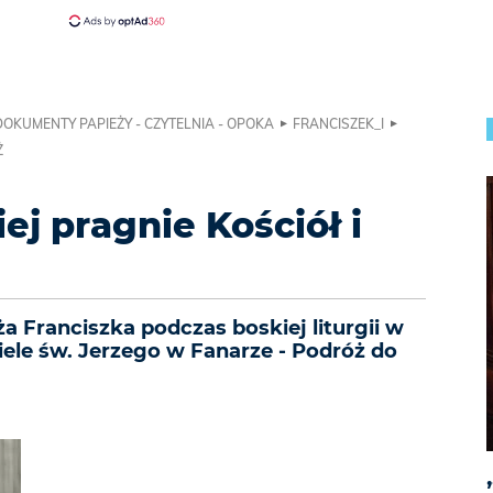
DOKUMENTY PAPIEŻY - CZYTELNIA - OPOKA
FRANCISZEK_I
Ż
iej pragnie Kościół i
 Franciszka podczas boskiej liturgii w
ele św. Jerzego w Fanarze - Podróż do