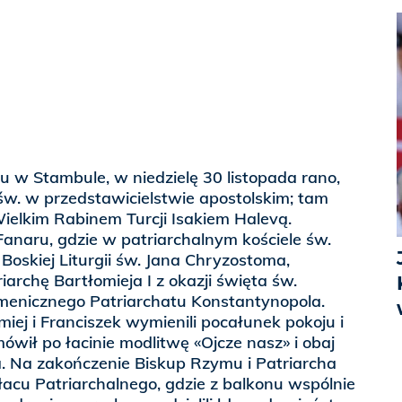
 w Stambule, w niedzielę 30 listopada rano,
św. w przedstawicielstwie apostolskim; tam
Wielkim Rabinem Turcji Isakiem Halevą.
Fanaru, gdzie w patriarchalnym kościele św.
Boskiej Liturgii św. Jana Chryzostoma,
archę Bartłomieja I z okazji święta św.
menicznego Patriarchatu Konstantynopola.
miej i Franciszek wymienili pocałunek pokoju i
ówił po łacinie modlitwę «Ojcze nasz» i obaj
a. Na zakończenie Biskup Rzymu i Patriarcha
Pałacu Patriarchalnego, gdzie z balkonu wspólnie