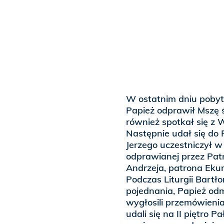
W ostatnim dniu pobytu
Papież odprawił Mszę 
również spotkał się z 
Następnie udał się do 
Jerzego uczestniczył w 
odprawianej przez Patri
Andrzeja, patrona Eku
Podczas Liturgii Bartło
pojednania, Papież odm
wygłosili przemówieni
udali się na II piętro 