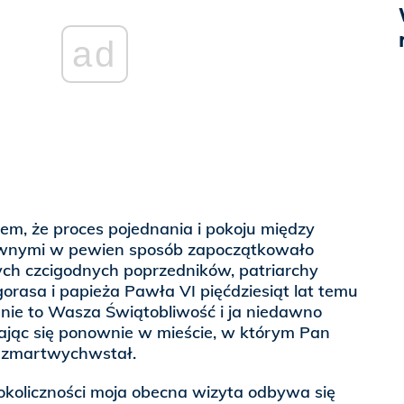
ad
iem, że proces pojednania i pokoju między
awnymi w pewien sposób zapoczątkowało
ych czcigodnych poprzedników, patriarchy
rasa i papieża Pawła VI pięćdziesiąt lat temu
enie to Wasza Świątobliwość i ja niedawno
kając się ponownie w mieście, w którym Pan
i zmartwychwstał.
okoliczności moja obecna wizyta odbywa się