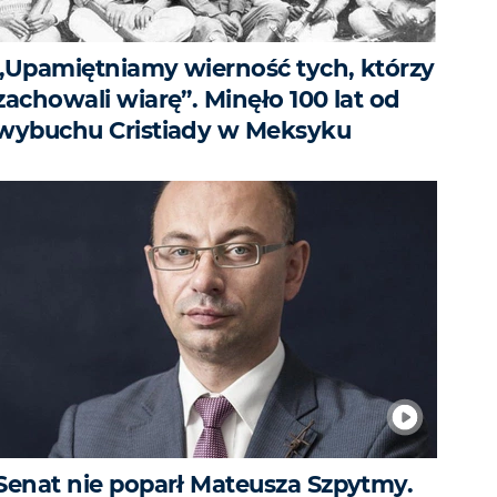
„Upamiętniamy wierność tych, którzy
zachowali wiarę”. Minęło 100 lat od
wybuchu Cristiady w Meksyku
Senat nie poparł Mateusza Szpytmy.