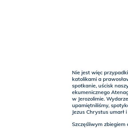
Nie jest więc przypadk
katolikami a prawosł
spotkanie, uścisk nasz
ekumenicznego Atenago
w Jerozolimie. Wydarz
upamiętniliśmy, spoty
Jezus Chrystus umarł 
Szczęśliwym zbiegiem 