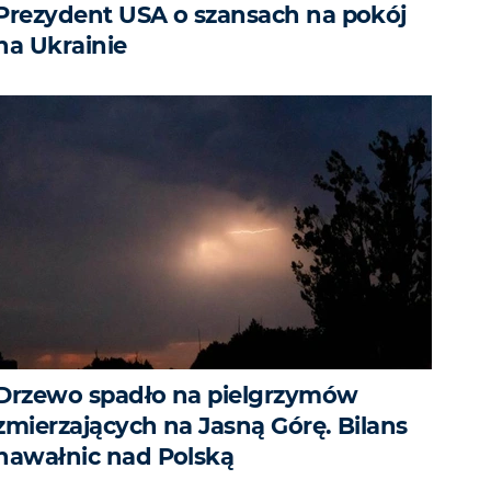
Prezydent USA o szansach na pokój
na Ukrainie
Drzewo spadło na pielgrzymów
zmierzających na Jasną Górę. Bilans
nawałnic nad Polską