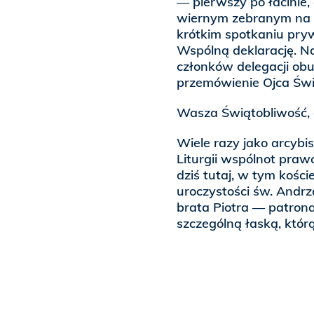
— pierwszy po łacinie,
wiernym zebranym na d
krótkim spotkaniu pryw
Wspólną deklarację. Na
członków delegacji ob
przemówienie Ojca Świę
Wasza Świątobliwość, d
Wiele razy jako arcybi
Liturgii wspólnot praw
dziś tutaj, w tym kości
uroczystości św. Andr
brata Piotra — patron
szczególną łaską, któr