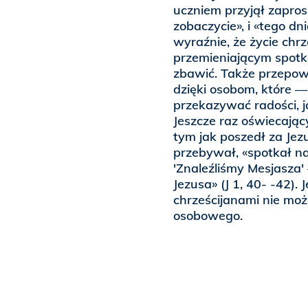
uczniem przyjął zapros
zobaczycie», i «tego dn
wyraźnie, że życie chr
przemieniającym spotk
zbawić. Także przepow
dzięki osobom, które 
przekazywać radości, j
Jeszcze raz oświecając
tym jak poszedł za Jez
przebywał, «spotkał na
'Znaleźliśmy Mesjasza'
Jezusa» (J 1, 40- -42).
chrześcijanami nie moż
osobowego.