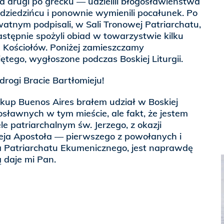
 a drugi po grecku — udzielili błogosławieństwa
ziedzińcu i ponownie wymienili pocałunek. Po
atnym podpisali, w Sali Tronowej Patriarchatu,
stępnie spożyli obiad w towarzystwie kilku
u Kościołów. Poniżej zamieszczamy
tego, wygłoszone podczas Boskiej Liturgii.
rogi Bracie Bartłomieju!
skup Buenos Aires brałem udział w Boskiej
osławnych w tym mieście, ale fakt, że jestem
ele patriarchalnym św. Jerzego, z okazji
zeja Apostoła — pierwszego z powołanych i
a Patriarchatu Ekumenicznego, jest naprawdę
ą daje mi Pan.