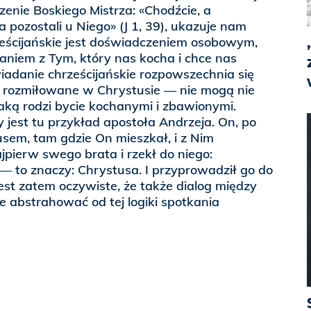
zenie Boskiego Mistrza: «Chodźcie, a
ia pozostali u Niego» (J 1, 39), ukazuje nam
ześcijańskie jest doświadczeniem osobowym,
aniem z Tym, który nas kocha i chce nas
iadanie chrześcijańskie rozpowszechnia się
— rozmiłowane w Chrystusie — nie mogą nie
aką rodzi bycie kochanymi i zbawionymi.
y jest tu przykład apostoła Andrzeja. On, po
usem, tam gdzie On mieszkał, i z Nim
jpierw swego brata i rzekł do niego:
 — to znaczy: Chrystusa. I przyprowadził go do
 Jest zatem oczywiste, że także dialog między
e abstrahować od tej logiki spotkania