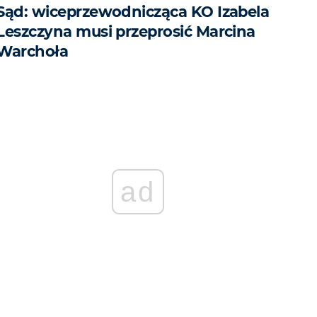
Sąd: wiceprzewodnicząca KO Izabela
Leszczyna musi przeprosić Marcina
Warchoła
ad