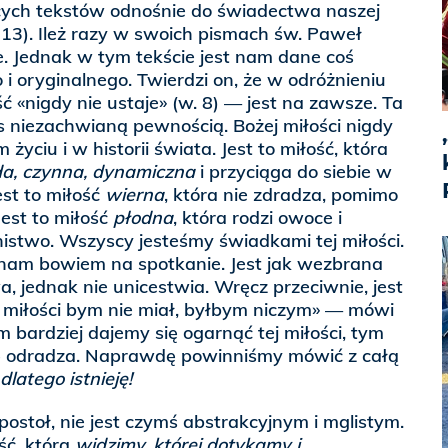
ych tekstów odnośnie do świadectwa naszej
1-13). Ileż razy w swoich pismach św. Paweł
ze. Jednak w tym tekście jest nam dane coś
i oryginalnego. Twierdzi on, że w odróżnieniu
ść «nigdy nie ustaje» (w. 8) — jest na zawsze. Ta
s niezachwianą pewnością. Bożej miłości nigdy
życiu i w historii świata. Jest to miłość, która
a, czynna, dynamiczna
i przyciąga do siebie w
st to miłość
wierna
, która nie zdradza, pomimo
Jest to miłość
płodna
, która rodzi owoce i
istwo. Wszyscy jesteśmy świadkami tej miłości.
nam bowiem na spotkanie. Jest jak wezbrana
a, jednak nie unicestwia. Wręcz przeciwnie, jest
i miłości bym nie miał, byłbym niczym» — mówi
Im bardziej dajemy się ogarnąć tej miłości, tym
się odradza. Naprawdę powinniśmy mówić z całą
latego istnieję!
postoł, nie jest czymś abstrakcyjnym i mglistym.
ość, którą
widzimy,
której
dotykamy i