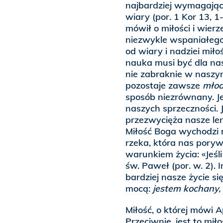
najbardziej wymagając
wiary (por. 1 Kor 13, 
mówił o miłości i wier
niezwykle wspaniałego 
od wiary i nadziei miło
nauka musi być dla na
nie zabraknie w naszym 
pozostaje zawsze
młod
sposób niezrównany. Je
naszych sprzeczności. 
przezwycięża nasze len
Miłość Boga wychodzi 
rzeka, która nas poryw
warunkiem życia: «Jeśl
św. Paweł (por. w. 2). 
bardziej nasze życie 
mocą:
jestem kochany, d
Miłość, o której mówi A
Przeciwnie, jest to mił