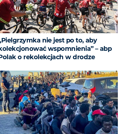
„Pielgrzymka nie jest po to, aby
kolekcjonować wspomnienia” – abp
Polak o rekolekcjach w drodze