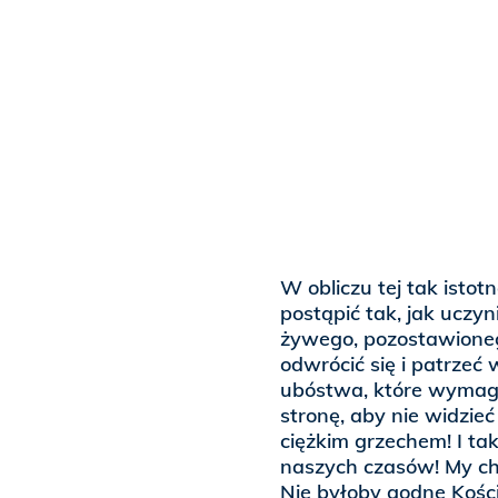
W obliczu tej tak istot
postąpić tak, jak uczyn
żywego, pozostawionego
odwrócić się i patrzeć 
ubóstwa, które wymagaj
stronę, aby nie widzieć
ciężkim grzechem! I t
naszych czasów! My chr
Nie byłoby godne Kościo