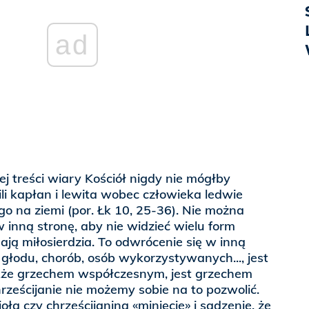
ad
nej treści wiary Kościół nigdy nie mógłby
ili kapłan i lewita wobec człowieka ledwie
 na ziemi (por. Łk 10, 25-36). Nie można
w inną stronę, aby nie widzieć wielu form
ą miłosierdzia. To odwrócenie się w inną
 głodu, chorób, osób wykorzystywanych..., jest
akże grzechem współczesnym, jest grzechem
ześcijanie nie możemy sobie na to pozwolić.
ła czy chrześcijanina «minięcie» i sądzenie, że