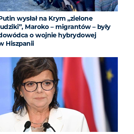
Putin wysłał na Krym „zielone
ludziki”, Maroko – migrantów – były
dowódca o wojnie hybrydowej
w Hiszpanii