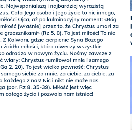
e. Najwspanialszą i najbardziej wyrazistą
ezus. Cała Jego osoba i Jego życie to nic innego,
miłości Ojca, aż po kulminacyjny moment: «Bóg
 miłość [właśnie] przez to, że Chrystus umarł za
 grzesznikami» (Rz 5, 8). To jest miłość! To nie
ć. Z Kalwarii, gdzie cierpienie Syna Bożego
 źródło miłości, która niweczy wszystkie
tko odradza w nowym życiu. Nośmy zawsze z
ć wiary: Chrystus «umiłował mnie i samego
(Ga 2, 20). To jest wielka pewność: Chrystus
amego siebie za mnie, za ciebie, za ciebie, za
za każdego z nas! Nic i nikt nie może nas
a (por. Rz 8, 35-39). Miłość jest więc
 całego życia i pozwala nam istnieć!