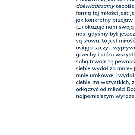
doświadczamy
osobiści
formą tej miłości jest J
jak konkretny przejaw 
(...) okazuje nam swoją
nas, gdyśmy byli jeszcze
są słowa, to jest miłoś
osiąga szczyt, wypływa
grzechy i która wszys
sobą trwale tę pewnoś
siebie wydał za mnie» 
mnie umiłował i wydał s
ciebie, za wszystkich, 
odłączyć od miłości Bog
najpełniejszym wyrazem