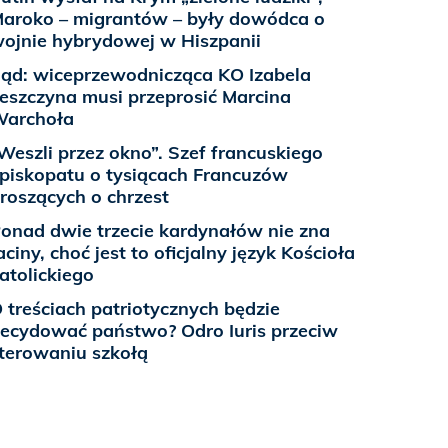
aroko – migrantów – były dowódca o
ojnie hybrydowej w Hiszpanii
ąd: wiceprzewodnicząca KO Izabela
eszczyna musi przeprosić Marcina
Warchoła
Weszli przez okno”. Szef francuskiego
piskopatu o tysiącach Francuzów
roszących o chrzest
onad dwie trzecie kardynałów nie zna
aciny, choć jest to oficjalny język Kościoła
atolickiego
 treściach patriotycznych będzie
ecydować państwo? Odro Iuris przeciw
terowaniu szkołą