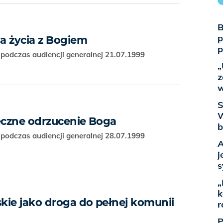
B
p
ia życia z Bogiem
p
podczas audiencji generalnej 21.07.1999
„
z
w
S
W
teczne odrzucenie Boga
b
podczas audiencji generalnej 28.07.1999
A
j
s
„
k
skie jako droga do pełnej komunii
r
P