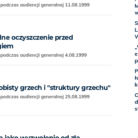
podczas audiencji generalnej 11.08.1999
M
w
S
L
dne oczyszczenie przed
giem
„
e
podczas audiencji generalnej 4.08.1999
p
P
ł
k
bisty grzech i "struktury grzechu"
O
podczas audiencji generalnej 25.08.1999
d
s
 jako wyzwolenie od zła