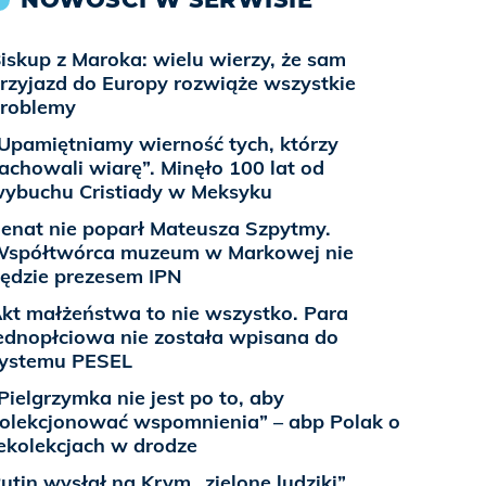
iskup z Maroka: wielu wierzy, że sam
rzyjazd do Europy rozwiąże wszystkie
roblemy
Upamiętniamy wierność tych, którzy
achowali wiarę”. Minęło 100 lat od
ybuchu Cristiady w Meksyku
enat nie poparł Mateusza Szpytmy.
spółtwórca muzeum w Markowej nie
ędzie prezesem IPN
kt małżeństwa to nie wszystko. Para
ednopłciowa nie została wpisana do
ystemu PESEL
Pielgrzymka nie jest po to, aby
olekcjonować wspomnienia” – abp Polak o
ekolekcjach w drodze
utin wysłał na Krym „zielone ludziki”,