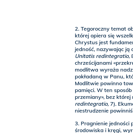
2. Tegoroczny temat 
której opiera się wsze
Chrystus jest fundamen
jedność, nazywając ją
Unitatis redintegratio,
chrześcijanami «przekra
modlitwa wyraża nadzie
pokładaną w Panu, któr
Modlitwie powinno towa
pamięci. W ten sposób
przemiany», bez które
redintegratio,
7). Ekum
niestrudzenie powinniś
3. Pragnienie jedności 
środowiska i kręgi, wyr