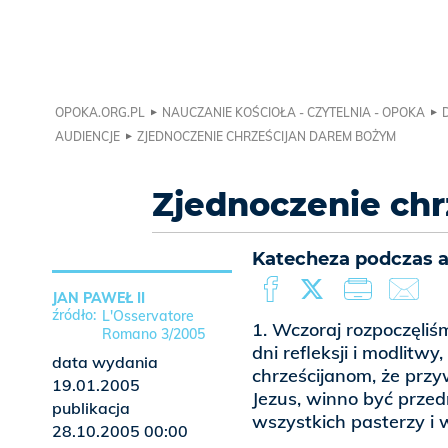
OPOKA.ORG.PL
NAUCZANIE KOŚCIOŁA - CZYTELNIA - OPOKA
AUDIENCJE
ZJEDNOCZENIE CHRZEŚCIJAN DAREM BOŻYM
Zjednoczenie ch
Katecheza podczas au
JAN PAWEŁ II
L'Osservatore
1. Wczoraj rozpoczęliś
Romano 3/2005
dni refleksji i modlitw
data wydania
chrześcijanom, że przyw
19.01.2005
Jezus, winno być prze
publikacja
wszystkich pasterzy i 
28.10.2005 00:00