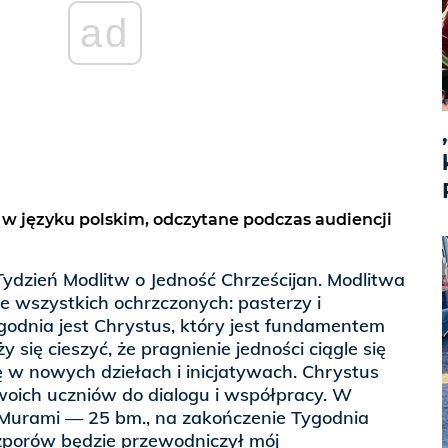
ad
 w języku polskim, odczytane podczas audiencji
Tydzień Modlitw o Jedność Chrześcijan. Modlitwa
e wszystkich ochrzczonych: pasterzy i
odnia jest Chrystus, który jest fundamentem
y się cieszyć, że pragnienie jedności ciągle się
ę w nowych dziełach i inicjatywach. Chrystus
woich uczniów do dialogu i współpracy. W
 Murami — 25 bm., na zakończenie Tygodnia
szporów będzie przewodniczył mój