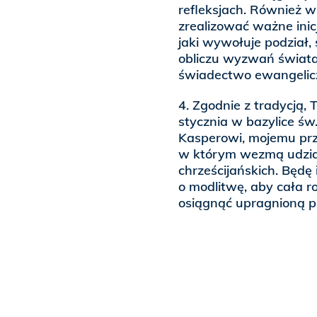
refleksjach. Również 
zrealizować ważne inic
jaki wywołuje podział, 
obliczu wyzwań świata,
świadectwo ewangelic
4. Zgodnie z tradycją,
stycznia w bazylice św
Kasperowi, mojemu prz
w którym wezmą udział
chrześcijańskich. Będ
o modlitwę, aby cała r
osiągnąć upragnioną p