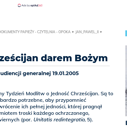
DOKUMENTY PAPIEŻY - CZYTELNIA - OPOKA
JAN_PAWEL_II
rześcijan darem Bożym
diencji generalnej 19.01.2005
my Tydzień Modlitw o Jedność Chrześcijan. Są to
y, bardzo potrzebne, aby przypomnieć
rócenie ich pełnej jedności, której pragnął
dmiotem troski każdego ochrzczonego,
wiernych (por.
Unitatis redintegratio,
5).