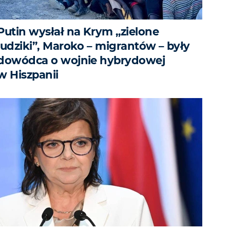
Putin wysłał na Krym „zielone
ludziki”, Maroko – migrantów – były
dowódca o wojnie hybrydowej
w Hiszpanii