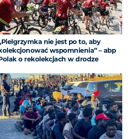
„Pielgrzymka nie jest po to, aby
kolekcjonować wspomnienia” – abp
Polak o rekolekcjach w drodze