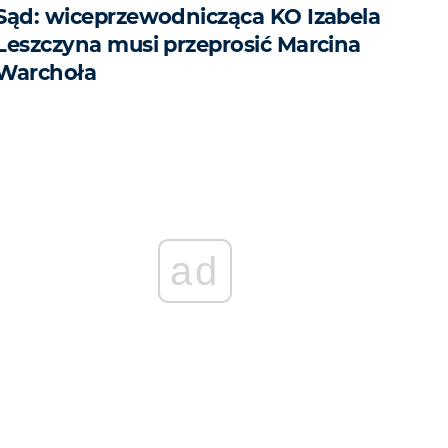
Sąd: wiceprzewodnicząca KO Izabela
Leszczyna musi przeprosić Marcina
Warchoła
ad