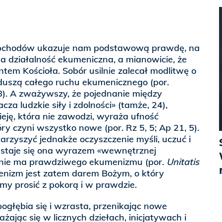
obchodów ukazuje nam podstawową prawdę, na
lka działalność ekumeniczna, a mianowicie, że
tem Kościoła. Sobór usilnie zalecał modlitwę o
 duszą całego ruchu ekumenicznego (por.
8). A zważywszy, że pojednanie między
cza ludzkie siły i zdolności» (tamże, 24),
ję, która nie zawodzi, wyraża ufność
y czyni wszystko nowe (por. Rz 5, 5; Ap 21, 5).
rzyszyć jednakże oczyszczenie myśli, uczuć i
 staje się ona wyrazem «wewnętrznej
j nie ma prawdziwego ekumenizmu (por.
Unitatis
enizm jest zatem darem Bożym, o który
my prosić z pokorą i w prawdzie.
pogłębia się i wzrasta, przenikając nowe
ażając się w licznych dziełach, inicjatywach i