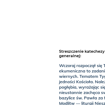
Streszczenie katechezy
generalnej:
Wczoraj rozpoczął się 
ekumeniczna to zadani
wiernych. Tematem Tyg
jedności Kościoła. Należ
pogłębia, wyrażając si
nieustannie zachęca s
bazylice św. Pawła za
Modlitw — liturgii Nie