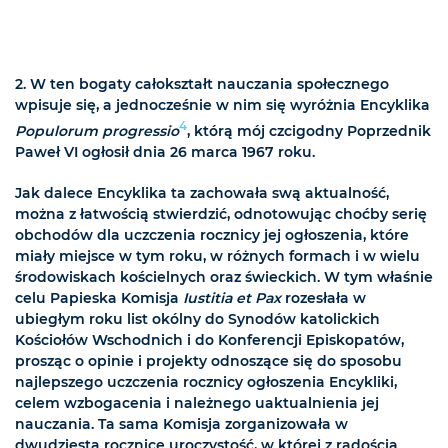
2. W ten bogaty całokształt nauczania społecznego
wpisuje się, a jednocześnie w nim się wyróżnia Encyklika
4
Populorum progressio
, którą mój czcigodny Poprzednik
Paweł VI ogłosił dnia 26 marca 1967 roku.
Jak dalece Encyklika ta zachowała swą aktualność,
można z łatwością stwierdzić, odnotowując choćby serię
obchodów dla uczczenia rocznicy jej ogłoszenia, które
miały miejsce w tym roku, w różnych formach i w wielu
środowiskach kościelnych oraz świeckich. W tym właśnie
celu Papieska Komisja
Iustitia et Pax
rozesłała w
ubiegłym roku list okólny do Synodów katolickich
Kościołów Wschodnich i do Konferencji Episkopatów,
prosząc o opinie i projekty odnoszące się do sposobu
najlepszego uczczenia rocznicy ogłoszenia Encykliki,
celem wzbogacenia i należnego uaktualnienia jej
nauczania. Ta sama Komisja zorganizowała w
dwudziestą rocznicę uroczystość, w której z radością