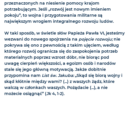
przeznaczonych na niesienie pomocy krajom
potrzebującym. Jeśli „rozwój jest nowym imieniem
pokoju”, to wojna i przygotowania militarne są
największym wrogiem integralnego rozwoju ludów.
W taki sposób, w świetle słów Papieża Pawła VI, jesteśmy
wezwani do nowego spojrzenia na
pojęcie rozwoju;
nie
pokrywa się ono z pewnością z takim ujęciem, według
którego rozwój ogranicza się do zaspokojenia potrzeb
materialnych poprzez wzrost dóbr, nie biorąc pod
uwagę cierpień większości, a egoizm osób i narodów
stale się jego główną motywacją. Jakże dobitnie
przypomina nam
List św. Jakuba:
„Skąd się biorą wojny i
skąd kłótnie między wami? (...) z waszych żądz, które
walczą w członkach waszych. Pożądacie (...), a nie
możecie osiągnąć” (
Jk
4, 1-2).