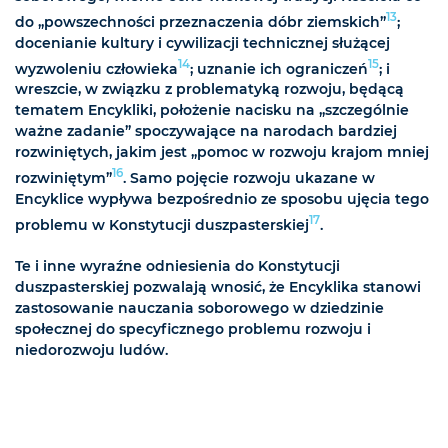
13
do „powszechności przeznaczenia dóbr ziemskich”
;
docenianie kultury i cywilizacji technicznej służącej
14
15
wyzwoleniu człowieka
; uznanie ich ograniczeń
; i
wreszcie, w związku z problematyką rozwoju, będącą
tematem Encykliki, położenie nacisku na „szczególnie
ważne zadanie” spoczywające na narodach bardziej
rozwiniętych, jakim jest „pomoc w rozwoju krajom mniej
16
rozwiniętym”
. Samo pojęcie rozwoju ukazane w
Encyklice wypływa bezpośrednio ze sposobu ujęcia tego
17
problemu w Konstytucji duszpasterskiej
.
Te i inne wyraźne odniesienia do Konstytucji
duszpasterskiej pozwalają wnosić, że Encyklika stanowi
zastosowanie nauczania soborowego w dziedzinie
społecznej do specyficznego problemu rozwoju i
niedorozwoju ludów.