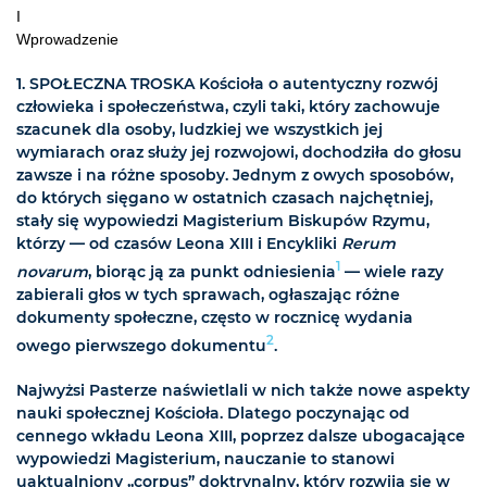
I
Wprowadzenie
1. SPOŁECZNA TROSKA Kościoła o autentyczny rozwój
człowieka i społeczeństwa, czyli taki, który zachowuje
szacunek dla osoby, ludzkiej we wszystkich jej
wymiarach oraz służy jej rozwojowi, dochodziła do głosu
zawsze i na różne sposoby. Jednym z owych sposobów,
do których sięgano w ostatnich czasach najchętniej,
stały się wypowiedzi Magisterium Biskupów Rzymu,
którzy — od czasów Leona XIII i Encykliki
Rerum
1
novarum
, biorąc ją za punkt odniesienia
— wiele razy
zabierali głos w tych sprawach, ogłaszając różne
dokumenty społeczne, często w rocznicę wydania
2
owego pierwszego dokumentu
.
Najwyżsi Pasterze naświetlali w nich także nowe aspekty
nauki społecznej Kościoła. Dlatego poczynając od
cennego wkładu Leona XIII, poprzez dalsze ubogacające
wypowiedzi Magisterium, nauczanie to stanowi
uaktualniony „corpus” doktrynalny, który rozwija się w