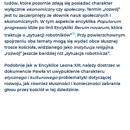
ludów, które pozornie zdają się posiadać charakter
wyłącznie
ekonomiczny
czy
społeczny
. Termin „rozwój”
jest tu zaczerpnięty ze słownik nauk społecznych i
ekonomicznych. W tym aspekcie encyklika
Populorum
progressio
idzie po linii Encykliki
Rerum novarum
, która
19
traktuje o „sytuacji robotników”
. Przy powierzchownym
spojrzeniu oba tematy mogą się wydać obce słusznej
trosce kościoła, widzianego jako
Instytucja religijna
;
„rozwój” jeszcze bardziej niż „sytuacja robotnicza”.
Podobnie jak w Encyklice Leona XIII, należy dostrzec w
dokumencie Pawła VI uwypuklenie charakteru
etycznego i kulturowego
problematyki dotyczącej
rozwoju, jak również słuszności i konieczności zabrania
głosu przez kościół w tej dziedzinie.