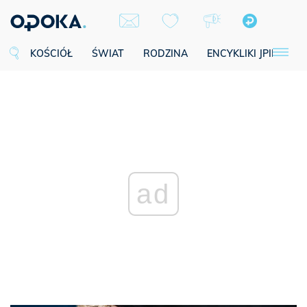
KOŚCIÓŁ
ŚWIAT
RODZINA
ENCYKLIKI JPII
SE
ad