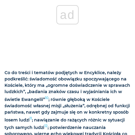
ad
Co do treści i tematów podjętych w Encyklice, należy
podkreślić: świadomość obowiązku spoczywającego na
Kościele, który ma „ogromne doświadczenie w sprawach
ludzkich”, „badania znaków czasu i wyjaśniania ich w
10
świetle Ewangelii”
; równie głęboką w Kościele
świadomość własnej misji „służenia”, odrębnej od funkcji
państwa, nawet gdy zajmuje się on w konkretny sposób
11
losem ludzi
; nawiązanie do rażących różnic w sytuacji
12
tych samych ludzi
; potwierdzenie nauczania
soborowego, wierne echo wiekowej tradycji Kościoła co