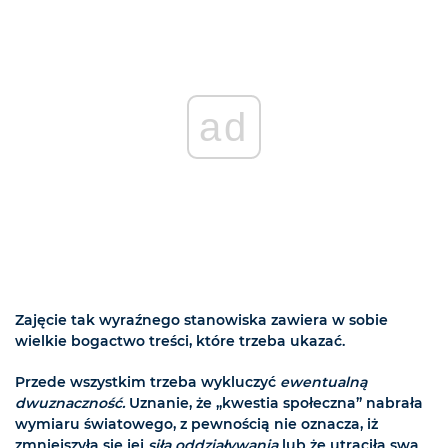
ad
Zajęcie tak wyraźnego stanowiska zawiera w sobie
wielkie bogactwo treści, które trzeba ukazać.
Przede wszystkim trzeba wykluczyć
ewentualną
dwuznaczność.
Uznanie, że „kwestia społeczna” nabrała
wymiaru światowego, z pewnością nie oznacza, iż
zmniejszyła się jej
siła oddziaływania
lub że utraciła swa