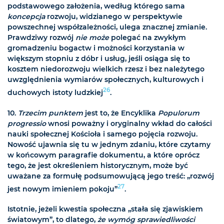
podstawowego założenia, według którego sama
koncepcja
rozwoju, widzianego w perspektywie
powszechnej współzależności, ulega znacznej zmianie.
Prawdziwy rozwój
nie może
polegać na zwykłym
gromadzeniu bogactw i możności korzystania w
większym stopniu z dóbr i usług, jeśli osiąga się to
kosztem niedorozwoju wielkich rzesz i bez należytego
uwzględnienia wymiarów społecznych, kulturowych i
26
duchowych istoty ludzkiej
.
10.
Trzecim punktem
jest to, że Encyklika
Populorum
progressio
wnosi poważny i oryginalny wkład do całości
nauki społecznej Kościoła i samego pojęcia rozwoju.
Nowość ujawnia się tu w jednym zdaniu, które czytamy
w końcowym paragrafie dokumentu, a które oprócz
tego, że jest określeniem historycznym, może być
uważane za formułę podsumowującą jego treść: „rozwój
27
jest nowym imieniem pokoju”
.
Istotnie, jeżeli kwestia społeczna „stała się zjawiskiem
światowym”, to dlatego,
że wymóg sprawiedliwości