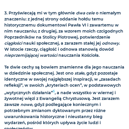
3. Przyświecają mi w tym głównie
dwa cele
o niemałym
znaczeniu: z jednej strony oddanie hołdu temu
historycznemu dokumentowi Pawła VI i zawartemu w
nim nauczaniu; z drugiej, za wzorem moich czcigodnych
Poprzedników na Stolicy Piotrowej, potwierdzenie
ciągłości
nauki społecznej, a zarazem stałej jej
odnowy.
W istocie rzeczy, ciągłość i odnowa stanowią dowód
nieprzemijającej wartości
nauczania Kościoła.
Te dwie cechy są bowiem znamienne dla jego nauczania
w dziedzinie społecznej. Jest ono
stałe
, gdyż pozostaje
identyczne w swojej najgłębszej inspiracji, w „zasadach
refleksji”, w swoich „kryteriach ocen”, w podstawowych
6
„wytycznych działania”
, a nade wszystko w wiernej i
żywotnej więzi z Ewangelią Chrystusową. Jest zarazem
zawsze
nowe
, gdyż podlegające koniecznym i
potrzebnym zmianom dyktowanym przez różne
uwarunkowania historyczne i nieustanny bieg
wydarzeń, pośród których upływa życie ludzi i
społeczeństw.