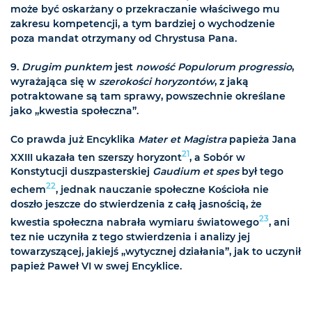
może być oskarżany o przekraczanie właściwego mu
zakresu kompetencji, a tym bardziej o wychodzenie
poza mandat otrzymany od Chrystusa Pana.
9.
Drugim punktem
jest
nowość Populorum progressio
,
wyrażająca się w
szerokości horyzontów
, z jaką
potraktowane są tam sprawy, powszechnie określane
jako „kwestia społeczna”.
Co prawda już Encyklika
Mater et Magistra
papieża Jana
21
XXIII ukazała ten szerszy horyzont
, a Sobór w
Konstytucji duszpasterskiej
Gaudium et spes
był tego
22
echem
, jednak nauczanie społeczne Kościoła nie
doszło jeszcze do stwierdzenia z całą jasnością, że
23
kwestia społeczna nabrała wymiaru światowego
, ani
tez nie uczyniła z tego stwierdzenia i analizy jej
towarzyszącej, jakiejś „wytycznej działania”, jak to uczynił
papież Paweł VI w swej Encyklice.