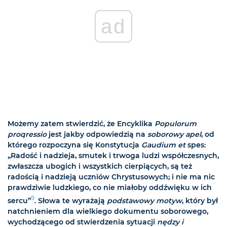
ad
Możemy zatem stwierdzić, że Encyklika
Populorum
proqressio
jest jakby odpowiedzią na
soborowy apel
, od
którego rozpoczyna się Konstytucja
Gaudium et
spes:
„Radość i nadzieja, smutek i trwoga ludzi współczesnych,
zwłaszcza ubogich i wszystkich cierpiących, są też
radością i nadzieją uczniów Chrystusowych; i nie ma nic
prawdziwie ludzkiego, co nie miałoby oddźwięku w ich
9
sercu”
. Słowa te wyrażają
podstawowy motyw
, który był
natchnieniem dla wielkiego dokumentu soborowego,
wychodzącego od stwierdzenia sytuacji
nędzy i