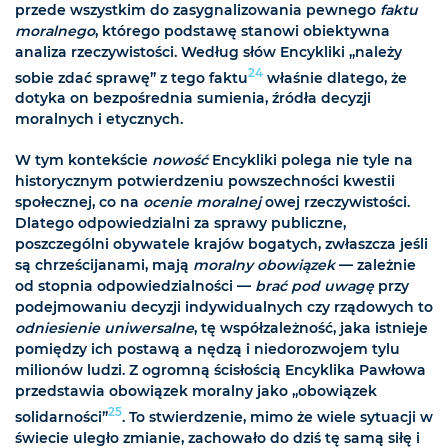
przede wszystkim do zasygnalizowania pewnego
faktu
moralnego
, którego podstawę stanowi obiektywna
analiza rzeczywistości. Według słów Encykliki „należy
24
sobie zdać sprawę” z tego faktu
właśnie dlatego, że
dotyka on bezpośrednia sumienia, źródła decyzji
moralnych i etycznych.
W tym kontekście
nowość
Encykliki polega nie tyle na
historycznym potwierdzeniu powszechności kwestii
społecznej, co na
ocenie moralnej
owej rzeczywistości.
Dlatego odpowiedzialni za sprawy publiczne,
poszczególni obywatele krajów bogatych, zwłaszcza jeśli
są chrześcijanami, mają
moralny obowiązek
— zależnie
od stopnia odpowiedzialności —
brać pod uwagę
przy
podejmowaniu decyzji indywidualnych czy rządowych to
odniesienie uniwersalne
, tę współzależność, jaka istnieje
pomiędzy ich postawą a nędzą i niedorozwojem tylu
milionów ludzi. Z ogromną ścisłością Encyklika Pawłowa
przedstawia obowiązek moralny jako „obowiązek
25
solidarności”
. To stwierdzenie, mimo że wiele sytuacji w
świecie uległo zmianie, zachowało do dziś tę samą siłę i