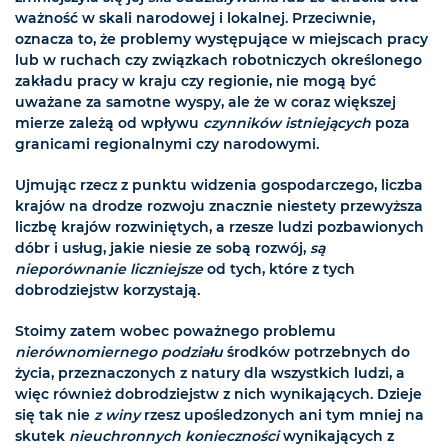
ważność w skali narodowej i lokalnej. Przeciwnie,
oznacza to, że problemy występujące w miejscach pracy
lub w ruchach czy związkach robotniczych określonego
zakładu pracy w kraju czy regionie, nie mogą być
uważane za samotne wyspy, ale że w coraz większej
mierze zależą od wpływu
czynników istniejących
poza
granicami regionalnymi czy narodowymi.
Ujmując rzecz z punktu widzenia gospodarczego, liczba
krajów na drodze rozwoju znacznie niestety przewyższa
liczbę krajów rozwiniętych, a rzesze ludzi pozbawionych
dóbr i usług, jakie niesie ze sobą rozwój,
są
nieporównanie liczniejsze
od tych, które z tych
dobrodziejstw korzystają.
Stoimy zatem wobec poważnego problemu
nierównomiernego podziału
środków potrzebnych do
życia, przeznaczonych z natury dla wszystkich ludzi, a
więc również dobrodziejstw z nich wynikających. Dzieje
się tak nie
z winy
rzesz upośledzonych ani tym mniej na
skutek
nieuchronnych konieczności
wynikających z