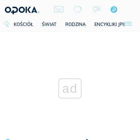
KOŚCIÓŁ
ŚWIAT
RODZINA
ENCYKLIKI JPII
SE
ad