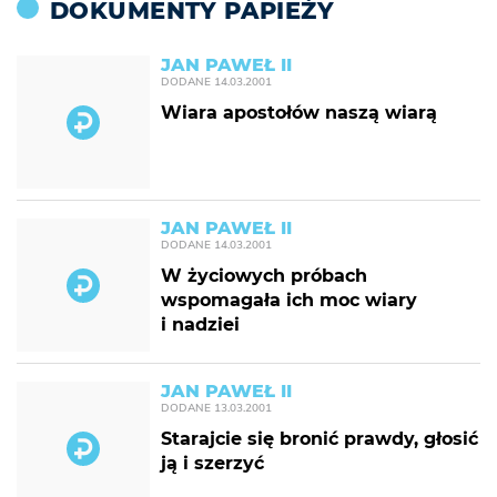
DOKUMENTY PAPIEŻY
JAN PAWEŁ II
DODANE
14.03.2001
Wiara apostołów naszą wiarą
JAN PAWEŁ II
DODANE
14.03.2001
W życiowych próbach
wspomagała ich moc wiary
i nadziei
JAN PAWEŁ II
DODANE
13.03.2001
Starajcie się bronić prawdy, głosić
ją i szerzyć