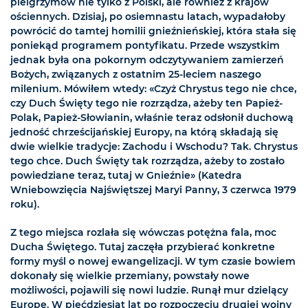
pielgrzymów nie tylko z Polski, ale również z krajów
ościennych. Dzisiaj, po osiemnastu latach, wypadałoby
powrócić do tamtej homilii gnieźnieńskiej, która stała się
poniekąd programem pontyfikatu. Przede wszystkim
jednak była ona pokornym odczytywaniem zamierzeń
Bożych, związanych z ostatnim 25-leciem naszego
milenium. Mówiłem wtedy: «Czyż Chrystus tego nie chce,
czy Duch Święty tego nie rozrządza, ażeby ten Papież-
Polak, Papież-Słowianin, właśnie teraz odsłonił duchową
jedność chrześcijańskiej Europy, na którą składają się
dwie wielkie tradycje: Zachodu i Wschodu? Tak. Chrystus
tego chce. Duch Święty tak rozrządza, ażeby to zostało
powiedziane teraz, tutaj w Gnieźnie» (Katedra
Wniebowzięcia Najświętszej Maryi Panny, 3 czerwca 1979
roku).
Z tego miejsca rozlała się wówczas potężna fala, moc
Ducha Świętego. Tutaj zaczęła przybierać konkretne
formy myśl o nowej ewangelizacji. W tym czasie bowiem
dokonały się wielkie przemiany, powstały nowe
możliwości, pojawili się nowi ludzie. Runął mur dzielący
Europę. W pięćdziesiąt lat po rozpoczęciu drugiej wojny