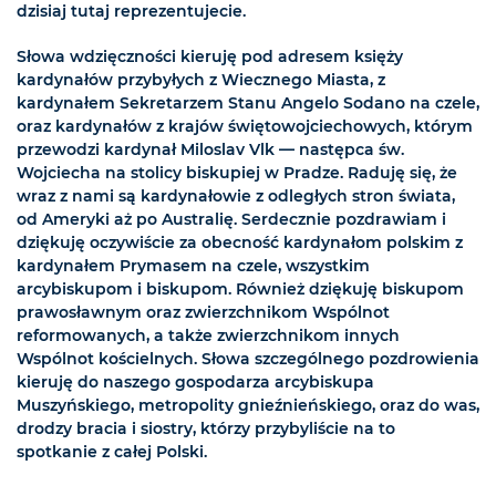
dzisiaj tutaj reprezentujecie.
Słowa wdzięczności kieruję pod adresem księży
kardynałów przybyłych z Wiecznego Miasta, z
kardynałem Sekretarzem Stanu Angelo Sodano na czele,
oraz kardynałów z krajów świętowojciechowych, którym
przewodzi kardynał Miloslav Vlk — następca św.
Wojciecha na stolicy biskupiej w Pradze. Raduję się, że
wraz z nami są kardynałowie z odległych stron świata,
od Ameryki aż po Australię. Serdecznie pozdrawiam i
dziękuję oczywiście za obecność kardynałom polskim z
kardynałem Prymasem na czele, wszystkim
arcybiskupom i biskupom. Również dziękuję biskupom
prawosławnym oraz zwierzchnikom Wspólnot
reformowanych, a także zwierzchnikom innych
Wspólnot kościelnych. Słowa szczególnego pozdrowienia
kieruję do naszego gospodarza arcybiskupa
Muszyńskiego, metropolity gnieźnieńskiego, oraz do was,
drodzy bracia i siostry, którzy przybyliście na to
spotkanie z całej Polski.