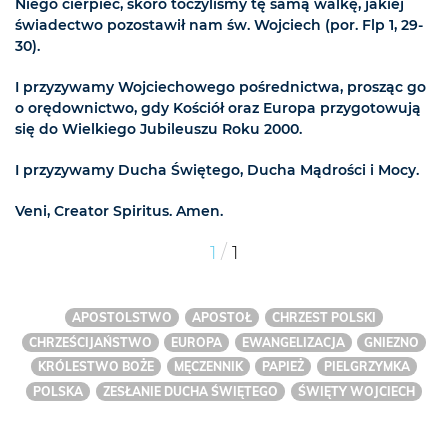
Niego cierpieć, skoro toczyliśmy tę samą walkę, jakiej
świadectwo pozostawił nam św. Wojciech (por. Flp 1, 29-
30).
I przyzywamy Wojciechowego pośrednictwa, prosząc go
o orędownictwo, gdy Kościół oraz Europa przygotowują
się do Wielkiego Jubileuszu Roku 2000.
I przyzywamy Ducha Świętego, Ducha Mądrości i Mocy.
Veni, Creator Spiritus. Amen.
/
1
1
APOSTOLSTWO
APOSTOŁ
CHRZEST POLSKI
CHRZEŚCIJAŃSTWO
EUROPA
EWANGELIZACJA
GNIEZNO
KRÓLESTWO BOŻE
MĘCZENNIK
PAPIEŻ
PIELGRZYMKA
POLSKA
ZESŁANIE DUCHA ŚWIĘTEGO
ŚWIĘTY WOJCIECH