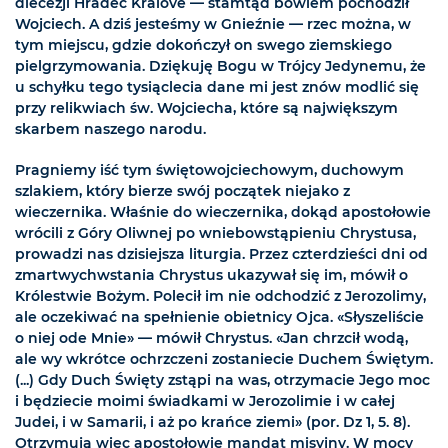
diecezji Hradec Králové — stamtąd bowiem pochodził
Wojciech. A dziś jesteśmy w Gnieźnie — rzec można, w
tym miejscu, gdzie dokończył on swego ziemskiego
pielgrzymowania. Dziękuję Bogu w Trójcy Jedynemu, że
u schyłku tego tysiąclecia dane mi jest znów modlić się
przy relikwiach św. Wojciecha, które są największym
skarbem naszego narodu.
Pragniemy iść tym świętowojciechowym, duchowym
szlakiem, który bierze swój początek niejako z
wieczernika. Właśnie do wieczernika, dokąd apostołowie
wrócili z Góry Oliwnej po wniebowstąpieniu Chrystusa,
prowadzi nas dzisiejsza liturgia. Przez czterdzieści dni od
zmartwychwstania Chrystus ukazywał się im, mówił o
Królestwie Bożym. Polecił im nie odchodzić z Jerozolimy,
ale oczekiwać na spełnienie obietnicy Ojca. «Słyszeliście
o niej ode Mnie» — mówił Chrystus. «Jan chrzcił wodą,
ale wy wkrótce ochrzczeni zostaniecie Duchem Świętym.
(...) Gdy Duch Święty zstąpi na was, otrzymacie Jego moc
i będziecie moimi świadkami w Jerozolimie i w całej
Judei, i w Samarii, i aż po krańce ziemi» (por. Dz 1, 5. 8).
Otrzymują więc apostołowie mandat misyjny. W mocy