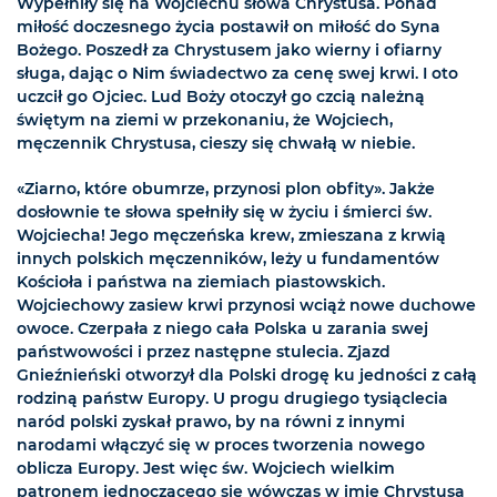
Wypełniły się na Wojciechu słowa Chrystusa. Ponad
miłość doczesnego życia postawił on miłość do Syna
Bożego. Poszedł za Chrystusem jako wierny i ofiarny
sługa, dając o Nim świadectwo za cenę swej krwi. I oto
uczcił go Ojciec. Lud Boży otoczył go czcią należną
świętym na ziemi w przekonaniu, że Wojciech,
męczennik Chrystusa, cieszy się chwałą w niebie.
«Ziarno, które obumrze, przynosi plon obfity». Jakże
dosłownie te słowa spełniły się w życiu i śmierci św.
Wojciecha! Jego męczeńska krew, zmieszana z krwią
innych polskich męczenników, leży u fundamentów
Kościoła i państwa na ziemiach piastowskich.
Wojciechowy zasiew krwi przynosi wciąż nowe duchowe
owoce. Czerpała z niego cała Polska u zarania swej
państwowości i przez następne stulecia. Zjazd
Gnieźnieński otworzył dla Polski drogę ku jedności z całą
rodziną państw Europy. U progu drugiego tysiąclecia
naród polski zyskał prawo, by na równi z innymi
narodami włączyć się w proces tworzenia nowego
oblicza Europy. Jest więc św. Wojciech wielkim
patronem jednoczącego się wówczas w imię Chrystusa