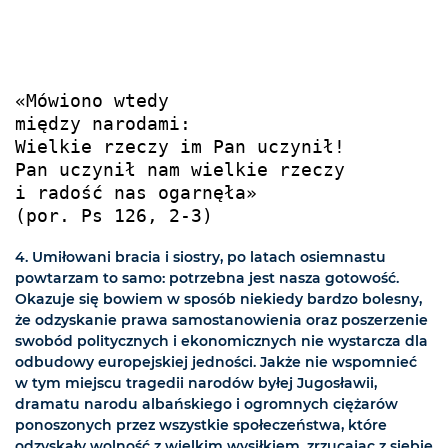
«Mówiono wtedy

między narodami:

Wielkie rzeczy im Pan uczynił!

Pan uczynił nam wielkie rzeczy

i radość nas ogarnęła»

(por. Ps 126, 2-3)
4. Umiłowani bracia i siostry, po latach osiemnastu
powtarzam to samo: potrzebna jest nasza gotowość.
Okazuje się bowiem w sposób niekiedy bardzo bolesny,
że odzyskanie prawa samostanowienia oraz poszerzenie
swobód politycznych i ekonomicznych nie wystarcza dla
odbudowy europejskiej jedności. Jakże nie wspomnieć
w tym miejscu tragedii narodów byłej Jugosławii,
dramatu narodu albańskiego i ogromnych ciężarów
ponoszonych przez wszystkie społeczeństwa, które
odzyskały wolność z wielkim wysiłkiem, zrzucając z siebie