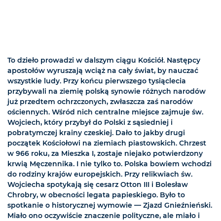
To dzieło prowadzi w dalszym ciągu Kościół. Następcy
apostołów wyruszają wciąż na cały świat, by nauczać
wszystkie ludy. Przy końcu pierwszego tysiąclecia
przybywali na ziemię polską synowie różnych narodów
już przedtem ochrzczonych, zwłaszcza zaś narodów
ościennych. Wśród nich centralne miejsce zajmuje św.
Wojciech, który przybył do Polski z sąsiedniej i
pobratymczej krainy czeskiej. Dało to jakby drugi
początek Kościołowi na ziemiach piastowskich. Chrzest
w 966 roku, za Mieszka I, zostaje niejako potwierdzony
krwią Męczennika. I nie tylko to. Polska bowiem wchodzi
do rodziny krajów europejskich. Przy relikwiach św.
Wojciecha spotykają się cesarz Otton III i Bolesław
Chrobry, w obecności legata papieskiego. Było to
spotkanie o historycznej wymowie — Zjazd Gnieźnieński.
Miało ono oczywiście znaczenie polityczne, ale miało i