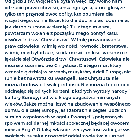
Od grobu św. Wojciecha pytam więc, czy wolno nam
odrzucić prawo chrześcijańskiego życia, które głosi, że
tylko ten przynosi owoc obfity, kto obumiera dla
wszystkiego, co nie Boże, kto dla dobra braci obumiera,
jak ziarno rzucone w ziemię? Tu, z tego miejsca,
powtarzam wołanie z początku mego pontyfikatu:
otwórzcie drzwi Chrystusowi! W imię poszanowania
praw człowieka, w imię wolności, równości, braterstwa,
w imię międzyludzkiej solidarności i miłości wołam: nie
lękajcie się! Otwórzcie drzwi Chrystusowi! Człowieka nie
można zrozumieć bez Chrystusa. Dlatego mur, który
wznosi się dzisiaj w sercach, mur, który dzieli Europę, nie
runie bez nawrotu ku Ewangelii. Bez Chrystusa nie
można budować trwałej jedności. Nie można tego robić
odcinając się od tych korzeni, z których wyrosły narody i
kultury Europy, i od wielkiego bogactwa minionych
wieków. Jakże można liczyć na zbudowanie «wspólnego
domu» dla całej Europy, jeśli zabraknie cegieł ludzkich
sumień wypalonych w ogniu Ewangelii, połączonych
spoiwem solidarnej miłości społecznej będącej owocem
miłości Boga? O taką właśnie rzeczywistość zabiegał św.
Wojciech, za taką przyszłość oddał swoje życie. On też