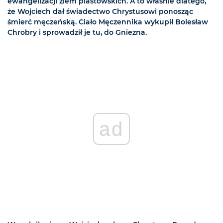
ewangelizacji ziem piastowskich. A to właśnie dlatego,
że Wojciech dał świadectwo Chrystusowi ponosząc
śmierć męczeńską. Ciało Męczennika wykupił Bolesław
Chrobry i sprowadził je tu, do Gniezna.
ad