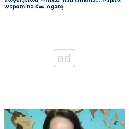
Zwycięstwo miłości nad śmiercią. Papież
wspomina św. Agatę
ad