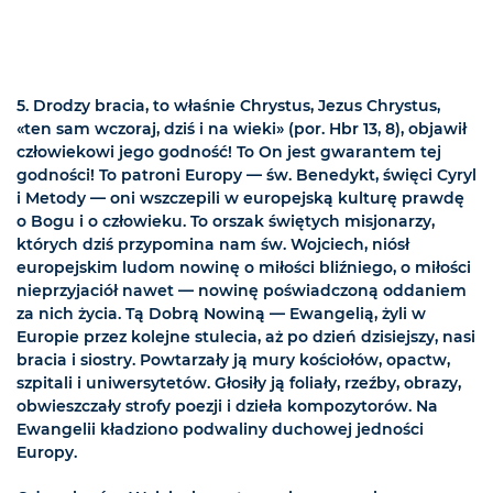
5. Drodzy bracia, to właśnie Chrystus, Jezus Chrystus,
«ten sam wczoraj, dziś i na wieki» (por. Hbr 13, 8), objawił
człowiekowi jego godność! To On jest gwarantem tej
godności! To patroni Europy — św. Benedykt, święci Cyryl
i Metody — oni wszczepili w europejską kulturę prawdę
o Bogu i o człowieku. To orszak świętych misjonarzy,
których dziś przypomina nam św. Wojciech, niósł
europejskim ludom nowinę o miłości bliźniego, o miłości
nieprzyjaciół nawet — nowinę poświadczoną oddaniem
za nich życia. Tą Dobrą Nowiną — Ewangelią, żyli w
Europie przez kolejne stulecia, aż po dzień dzisiejszy, nasi
bracia i siostry. Powtarzały ją mury kościołów, opactw,
szpitali i uniwersytetów. Głosiły ją foliały, rzeźby, obrazy,
obwieszczały strofy poezji i dzieła kompozytorów. Na
Ewangelii kładziono podwaliny duchowej jedności
Europy.