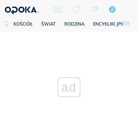
KOŚCIÓŁ
ŚWIAT
RODZINA
ENCYKLIKI JPII
SE
ad