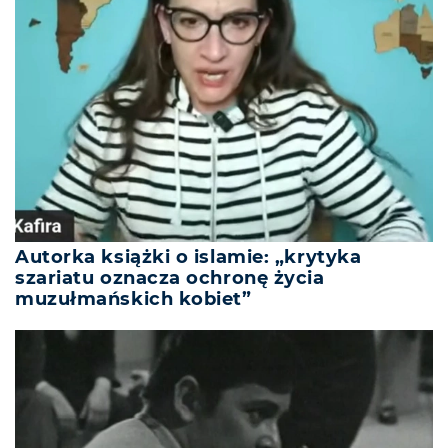
Autorka książki o islamie: „krytyka
szariatu oznacza ochronę życia
muzułmańskich kobiet”