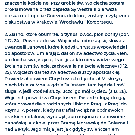
znaczenie kościelne. Przy grobie św. Wojciecha została
proklamowana przez papieża Sylwestra II pierwsza
polska metropolia: Gniezno, do której zostały przyłączone
biskupstwa w Krakowie, Wrocławiu i Kołobrzegu.
2. Ziarno, które obumrze, przynosi owoc, plon obfity (por.
J 12, 24). Również do św. Wojciecha odnoszą się słowa z
Ewangelii Janowej, które kiedyś Chrystus wypowiedział
do apostołów. Umierając, dał on świadectwo życia. «Ten,
kto kocha swoje życie, traci je, a kto nienawidzi swego
życia na tym świecie, zachowa je na życie wieczne» (J 12,
25). Wojciech dał też świadectwo służby apostolskiej.
Powiedział bowiem Chrystus: «kto by chciał Mi służyć,
niech idzie za Mną, a gdzie Ja jestem, tam będzie i mój
sługa. A jeśli ktoś Mi służy, uczci go mój Ojciec» (J 12, 26).
Wojciech poszedł za Chrystusem. Poszedł długą drogą,
która prowadziła z rodzinnych Libic do Pragi, z Pragi do
Rzymu. A potem, kiedy natrafiał wciąż na opór swoich
praskich rodaków, wyruszył jako misjonarz na równinę
panońską, a z kolei przez Bramę Morawską do Gniezna i
nad Bałtyk. Jego misja jest jak gdyby zwieńczeniem