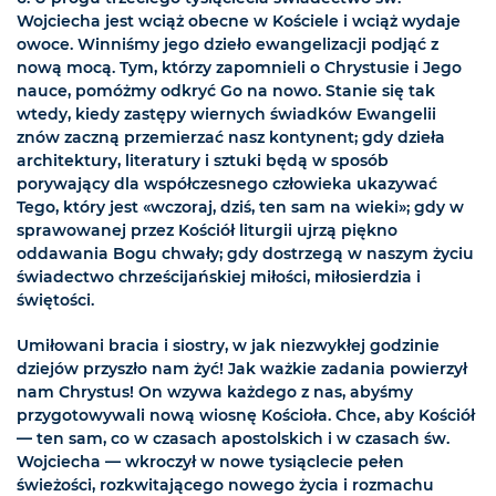
Wojciecha jest wciąż obecne w Kościele i wciąż wydaje
owoce. Winniśmy jego dzieło ewangelizacji podjąć z
nową mocą. Tym, którzy zapomnieli o Chrystusie i Jego
nauce, pomóżmy odkryć Go na nowo. Stanie się tak
wtedy, kiedy zastępy wiernych świadków Ewangelii
znów zaczną przemierzać nasz kontynent; gdy dzieła
architektury, literatury i sztuki będą w sposób
porywający dla współczesnego człowieka ukazywać
Tego, który jest «wczoraj, dziś, ten sam na wieki»; gdy w
sprawowanej przez Kościół liturgii ujrzą piękno
oddawania Bogu chwały; gdy dostrzegą w naszym życiu
świadectwo chrześcijańskiej miłości, miłosierdzia i
świętości.
Umiłowani bracia i siostry, w jak niezwykłej godzinie
dziejów przyszło nam żyć! Jak ważkie zadania powierzył
nam Chrystus! On wzywa każdego z nas, abyśmy
przygotowywali nową wiosnę Kościoła. Chce, aby Kościół
— ten sam, co w czasach apostolskich i w czasach św.
Wojciecha — wkroczył w nowe tysiąclecie pełen
świeżości, rozkwitającego nowego życia i rozmachu