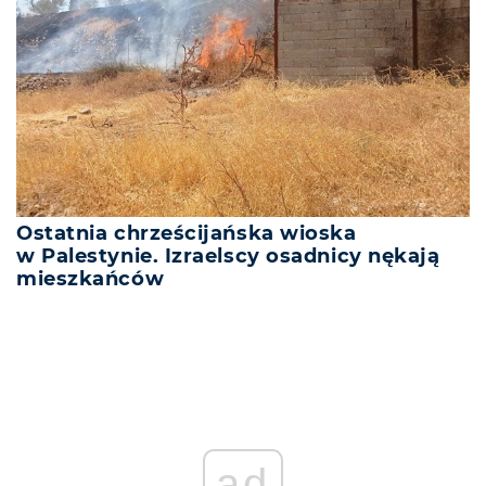
Ostatnia chrześcijańska wioska
w Palestynie. Izraelscy osadnicy nękają
mieszkańców
ad