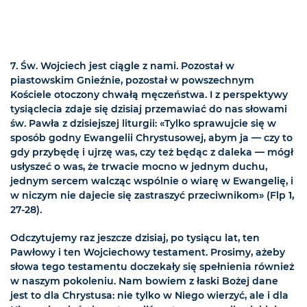
7. Św. Wojciech jest ciągle z nami. Pozostał w
piastowskim Gnieźnie, pozostał w powszechnym
Kościele otoczony chwałą męczeństwa. I z perspektywy
tysiąclecia zdaje się dzisiaj przemawiać do nas słowami
św. Pawła z dzisiejszej liturgii: «Tylko sprawujcie się w
sposób godny Ewangelii Chrystusowej, abym ja — czy to
gdy przybędę i ujrzę was, czy też będąc z daleka — mógł
usłyszeć o was, że trwacie mocno w jednym duchu,
jednym sercem walcząc wspólnie o wiarę w Ewangelię, i
w niczym nie dajecie się zastraszyć przeciwnikom» (Flp 1,
27-28).
Odczytujemy raz jeszcze dzisiaj, po tysiącu lat, ten
Pawłowy i ten Wojciechowy testament. Prosimy, ażeby
słowa tego testamentu doczekały się spełnienia również
w naszym pokoleniu. Nam bowiem z łaski Bożej dane
jest to dla Chrystusa: nie tylko w Niego wierzyć, ale i dla