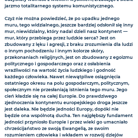
jarzmo totalitarnego systemu komunistycznego.
Czyż nie można powiedzieć, że po upadku jednego
muru, tego widzialnego, jeszcze bardziej odsłonił się inny
mur, niewidzialny, który nadal dzieli nasz kontynent —
mur, który przebiega przez ludzkie serca? Jest on
zbudowany z lęku i agresji, z braku zrozumienia dla ludzi
o innym pochodzeniu i innym kolorze skóry,
przekonaniach religijnych, jest on zbudowany z egoizmu
politycznego i gospodarczego oraz z osłabienia
wrażliwości na wartość życia ludzkiego i godność
każdego człowieka. Nawet niewątpliwe osiągnięcia
ostatniego okresu na polu gospodarczym, politycznym,
społecznym nie przesłaniają istnienia tego muru. Jego
cień kładzie się na całej Europie. Do prawdziwego
zjednoczenia kontynentu europejskiego droga jeszcze
jest daleka. Nie będzie jedności Europy, dopóki nie
będzie ona wspólnotą ducha. Ten najgłębszy fundament
jedności przyniosło Europie i przez wieki go umacniało
chrześcijaństwo ze swoją Ewangelią, ze swoim
rozumieniem człowieka i wkładem w rozwój dziejów