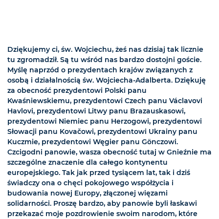
Dziękujemy ci, św. Wojciechu, żeś nas dzisiaj tak licznie
tu zgromadził. Są tu wśród nas bardzo dostojni goście.
Myślę naprzód o prezydentach krajów związanych z
osobą i działalnością św. Wojciecha-Adalberta. Dziękuję
za obecność prezydentowi Polski panu
Kwaśniewskiemu, prezydentowi Czech panu Václavovi
Havlovi, prezydentowi Litwy panu Brazauskasowi,
prezydentowi Niemiec panu Herzogowi, prezydentowi
Słowacji panu Kovačowi, prezydentowi Ukrainy panu
Kuczmie, prezydentowi Węgier panu Gönczowi.
Czcigodni panowie, wasza obecność tutaj w Gnieźnie ma
szczególne znaczenie dla całego kontynentu
europejskiego. Tak jak przed tysiącem lat, tak i dziś
świadczy ona o chęci pokojowego współżycia i
budowania nowej Europy, złączonej więzami
solidarności. Proszę bardzo, aby panowie byli łaskawi
przekazać moje pozdrowienie swoim narodom, które