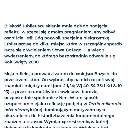
Bliskość Jubileuszu skłania mnie dziś do podjęcia
refleksji wiążącej się z moim pragnieniem, aby odbyć
osobiście, jeśli Bóg pozwoli, specjalną pielgrzymkę
jubileuszową do kilku miejsc, które w szczególny sposób
łączą się z Wcieleniem Słowa Bożego — a więc z
wydarzeniem, do którego bezpośrednio odwołuje się
Rok Święty 2000.
Moja refleksja prowadzi zatem do «miejsc» Bożych, do
przestrzeni, które On wybrał, aby na nich rozbić swój
«namiot» między nami (por. J 1, 14; Wj 40, 34-35; 1 Krl 8, 10-
13), a przez to umożliwić człowiekowi bardziej
bezpośrednie spotkanie z Nim. W ten sposób
uzupełniam niejako refleksję podjętą w
Tertio millennio
adveniente
, której dominującym motywem było
ukazanie na tle historii zbawienia fundamentalnego
znaczenia «czasu». Wymiar «przestrzeni», w której
dokonała się konkretnie tajemnica Wcielenia, jest