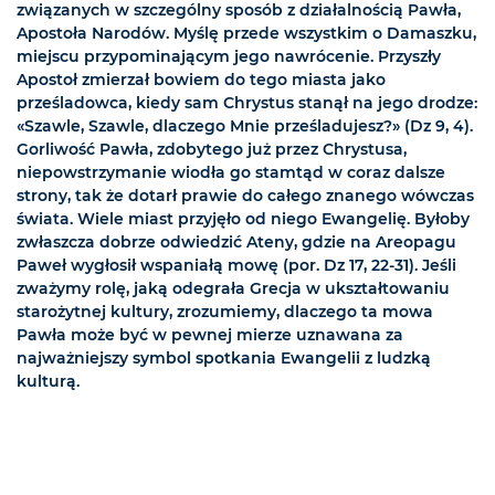
związanych w szczególny sposób z działalnością Pawła,
Apostoła Narodów. Myślę przede wszystkim o Damaszku,
miejscu przypominającym jego nawrócenie. Przyszły
Apostoł zmierzał bowiem do tego miasta jako
prześladowca, kiedy sam Chrystus stanął na jego drodze:
«Szawle, Szawle, dlaczego Mnie prześladujesz?» (Dz 9, 4).
Gorliwość Pawła, zdobytego już przez Chrystusa,
niepowstrzymanie wiodła go stamtąd w coraz dalsze
strony, tak że dotarł prawie do całego znanego wówczas
świata. Wiele miast przyjęło od niego Ewangelię. Byłoby
zwłaszcza dobrze odwiedzić Ateny, gdzie na Areopagu
Paweł wygłosił wspaniałą mowę (por. Dz 17, 22-31). Jeśli
zważymy rolę, jaką odegrała Grecja w ukształtowaniu
starożytnej kultury, zrozumiemy, dlaczego ta mowa
Pawła może być w pewnej mierze uznawana za
najważniejszy symbol spotkania Ewangelii z ludzką
kulturą.