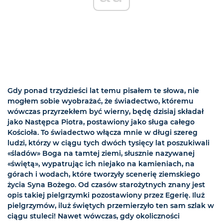
Gdy ponad trzydzieści lat temu pisałem te słowa, nie
mogłem sobie wyobrażać, że świadectwo, któremu
wówczas przyrzekłem być wierny, będę dzisiaj składał
jako Następca Piotra, postawiony jako sługa całego
Kościoła. To świadectwo włącza mnie w długi szereg
ludzi, którzy w ciągu tych dwóch tysięcy lat poszukiwali
«śladów» Boga na tamtej ziemi, słusznie nazywanej
«świętą», wypatrując ich niejako na kamieniach, na
górach i wodach, które tworzyły scenerię ziemskiego
życia Syna Bożego. Od czasów starożytnych znany jest
opis takiej pielgrzymki pozostawiony przez Egerię. Iluż
pielgrzymów, iluż świętych przemierzyło ten sam szlak w
ciągu stuleci! Nawet wówczas, gdy okoliczności