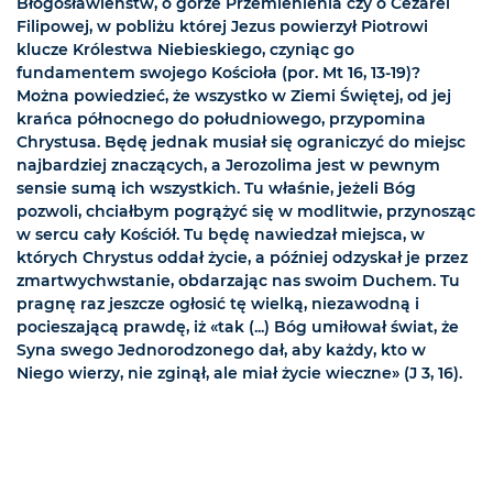
Błogosławieństw, o górze Przemienienia czy o Cezarei
Filipowej, w pobliżu której Jezus powierzył Piotrowi
klucze Królestwa Niebieskiego, czyniąc go
fundamentem swojego Kościoła (por. Mt 16, 13-19)?
Można powiedzieć, że wszystko w Ziemi Świętej, od jej
krańca północnego do południowego, przypomina
Chrystusa. Będę jednak musiał się ograniczyć do miejsc
najbardziej znaczących, a Jerozolima jest w pewnym
sensie sumą ich wszystkich. Tu właśnie, jeżeli Bóg
pozwoli, chciałbym pogrążyć się w modlitwie, przynosząc
w sercu cały Kościół. Tu będę nawiedzał miejsca, w
których Chrystus oddał życie, a później odzyskał je przez
zmartwychwstanie, obdarzając nas swoim Duchem. Tu
pragnę raz jeszcze ogłosić tę wielką, niezawodną i
pocieszającą prawdę, iż «tak (...) Bóg umiłował świat, że
Syna swego Jednorodzonego dał, aby każdy, kto w
Niego wierzy, nie zginął, ale miał życie wieczne» (J 3, 16).