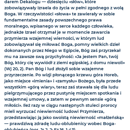
darem Dekalogu — dziesięciu «słów», które
zobowiązywały Izraela do życia w pełni zgodnego z wolą
Boga. W rzeczywistości «słowa» te zawierały w sobie
fundamentalne zasady powszechnego prawa
moralnego, wpisanego w serce każdego człowieka,
jednakże Izrael otrzymał je w momencie zawarcia
przymierza wzajemnej wierności, w którym lud
zobowiązywał się miłować Boga, pomny wielkich dzieł
dokonanych przez Niego w Egipcie, Bóg zaś przyrzekał
mu na zawsze swą przychylność: «Ja jestem Pan, twój
Bóg, który cię wywiódł z ziemi egipskiej, z domu niewoli»
(Wj 20, 2). Pan Bóg i lud złożyli sobie wzajemne
przyrzeczenie. Po wizji płonącego krzewu góra Horeb,
jako miejsce «imienia» i «zamysłu» Bożego, była przede
wszystkim «górą wiary», teraz zaś stawała się dla ludu
pielgrzymującego przez pustynię miejscem spotkania i
wzajemnej umowy, a zatem w pewnym sensie «górą
miłości». Ileż razy w ciągu następnych stuleci prorocy
mieli wyrzucać niewierność ludowi Przymierza,
przedstawiając ją jako swoistą niewierność «małżeńską»
— prawdziwą zdradę ludu-oblubienicy wobec Boga-
oblubieńca (por. Jr 2, 2; Ez 16, 1-43).