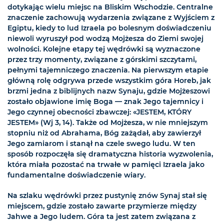
dotykając wielu miejsc na Bliskim Wschodzie. Centralne
znaczenie zachowują wydarzenia związane z Wyjściem z
Egiptu, kiedy to lud Izraela po bolesnym doświadczeniu
niewoli wyruszył pod wodzą Mojżesza do Ziemi swojej
wolności. Kolejne etapy tej wędrówki są wyznaczone
przez trzy momenty, związane z górskimi szczytami,
pełnymi tajemniczego znaczenia. Na pierwszym etapie
główną rolę odgrywa przede wszystkim góra Horeb, jak
brzmi jedna z biblijnych nazw Synaju, gdzie Mojżeszowi
zostało objawione imię Boga — znak Jego tajemnicy i
Jego czynnej obecności zbawczej: «JESTEM, KTÓRY
JESTEM» (Wj 3, 14). Także od Mojżesza, w nie mniejszym
stopniu niż od Abrahama, Bóg zażądał, aby zawierzył
Jego zamiarom i stanął na czele swego ludu. W ten
sposób rozpoczęła się dramatyczna historia wyzwolenia,
która miała pozostać na trwałe w pamięci Izraela jako
fundamentalne doświadczenie wiary.
Na szlaku wędrówki przez pustynię znów Synaj stał się
miejscem, gdzie zostało zawarte przymierze między
Jahwe a Jego ludem. Góra ta jest zatem związana z