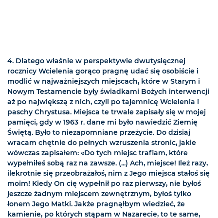
4. Dlatego właśnie w perspektywie dwutysięcznej
rocznicy Wcielenia gorąco pragnę udać się osobiście i
modlić w najważniejszych miejscach, które w Starym i
Nowym Testamencie były świadkami Bożych interwencji
aż po największą z nich, czyli po tajemnicę Wcielenia i
paschy Chrystusa. Miejsca te trwale zapisały się w mojej
pamięci, gdy w 1963 r. dane mi było nawiedzić Ziemię
Świętą. Było to niezapomniane przeżycie. Do dzisiaj
wracam chętnie do pełnych wzruszenia stronic, jakie
wówczas zapisałem: «Do tych miejsc trafiam, które
wypełniłeś sobą raz na zawsze. (...) Ach, miejsce! Ileż razy,
ilekrotnie się przeobrażałoś, nim z Jego miejsca stałoś się
moim! Kiedy On cię wypełnił po raz pierwszy, nie byłoś
jeszcze żadnym miejscem zewnętrznym, byłoś tylko
łonem Jego Matki. Jakże pragnąłbym wiedzieć, że
kamienie, po których stąpam w Nazarecie, to te same,