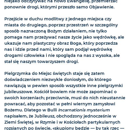
niejako odczytywać na nowo Ewangelię, przemierzać
ponownie drogi, którymi przeszło samo Objawienie.
Przejście w duchu modlitwy z jednego miejsca czy
miasta do drugiego, poprzez przestrzeń w szczególny
sposób naznaczoną Bożym działaniem, nie tylko
pomaga nam przeżywać nasze życie jako wędrówkę, ale
ukazuje nam plastyczny obraz Boga, który poprzedza
nas i idzie przed nami, który sam podjął wędrówkę
drogami człowieka i nie spogląda na nas z wysoka, ale
stał się naszym towarzyszem drogi.
Pielgrzymka do Miejsc świętych staje się zatem
doświadczeniem niezwykle doniosłym, do którego
nawiązują w pewien sposób wszystkie inne pielgrzymki
jubileuszowe. Kościół bowiem nie może zapominać o
swoich korzeniach; przeciwnie, musi do nich nieustannie
powracać, aby pozostać w pełni wiernym zamysłowi
Bożemu. Dlatego w Bulli
Incarnationis mysterium
napisałem, że Jubileusz, obchodzony jednocześnie w
Ziemi Świętej, w Rzymie i w Kościołach partykularnych
rozsianych po świecie, «skupiony będzie — by tak rzec —