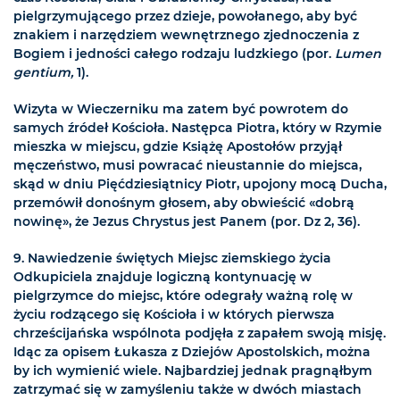
pielgrzymującego przez dzieje, powołanego, aby być
znakiem i narzędziem wewnętrznego zjednoczenia z
Bogiem i jedności całego rodzaju ludzkiego (por.
Lumen
gentium,
1).
Wizyta w Wieczerniku ma zatem być powrotem do
samych źródeł Kościoła. Następca Piotra, który w Rzymie
mieszka w miejscu, gdzie Książę Apostołów przyjął
męczeństwo, musi powracać nieustannie do miejsca,
skąd w dniu Pięćdziesiątnicy Piotr, upojony mocą Ducha,
przemówił donośnym głosem, aby obwieścić «dobrą
nowinę», że Jezus Chrystus jest Panem (por. Dz 2, 36).
9. Nawiedzenie świętych Miejsc ziemskiego życia
Odkupiciela znajduje logiczną kontynuację w
pielgrzymce do miejsc, które odegrały ważną rolę w
życiu rodzącego się Kościoła i w których pierwsza
chrześcijańska wspólnota podjęła z zapałem swoją misję.
Idąc za opisem Łukasza z Dziejów Apostolskich, można
by ich wymienić wiele. Najbardziej jednak pragnąłbym
zatrzymać się w zamyśleniu także w dwóch miastach