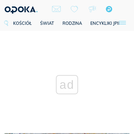
KOŚCIÓŁ
ŚWIAT
RODZINA
ENCYKLIKI JPII
SE
ad