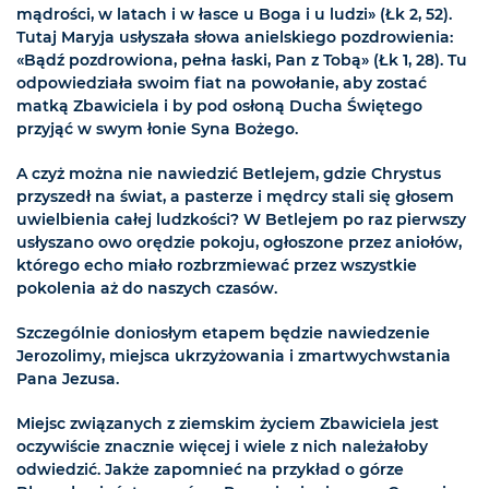
mądrości, w latach i w łasce u Boga i u ludzi» (Łk 2, 52).
Tutaj Maryja usłyszała słowa anielskiego pozdrowienia:
«Bądź pozdrowiona, pełna łaski, Pan z Tobą» (Łk 1, 28). Tu
odpowiedziała swoim fiat na powołanie, aby zostać
matką Zbawiciela i by pod osłoną Ducha Świętego
przyjąć w swym łonie Syna Bożego.
A czyż można nie nawiedzić Betlejem, gdzie Chrystus
przyszedł na świat, a pasterze i mędrcy stali się głosem
uwielbienia całej ludzkości? W Betlejem po raz pierwszy
usłyszano owo orędzie pokoju, ogłoszone przez aniołów,
którego echo miało rozbrzmiewać przez wszystkie
pokolenia aż do naszych czasów.
Szczególnie doniosłym etapem będzie nawiedzenie
Jerozolimy, miejsca ukrzyżowania i zmartwychwstania
Pana Jezusa.
Miejsc związanych z ziemskim życiem Zbawiciela jest
oczywiście znacznie więcej i wiele z nich należałoby
odwiedzić. Jakże zapomnieć na przykład o górze