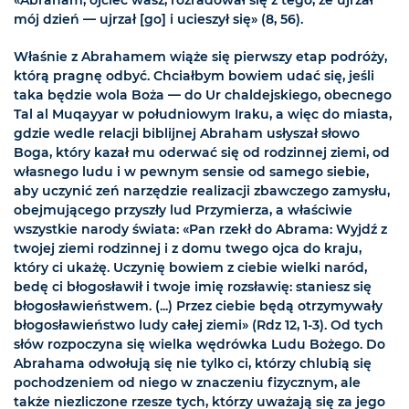
«Abraham, ojciec wasz, rozradował się z tego, że ujrzał
mój dzień — ujrzał [go] i ucieszył się» (8, 56).
Właśnie z Abrahamem wiąże się pierwszy etap podróży,
którą pragnę odbyć. Chciałbym bowiem udać się, jeśli
taka będzie wola Boża — do Ur chaldejskiego, obecnego
Tal al Muqayyar w południowym Iraku, a więc do miasta,
gdzie wedle relacji biblijnej Abraham usłyszał słowo
Boga, który kazał mu oderwać się od rodzinnej ziemi, od
własnego ludu i w pewnym sensie od samego siebie,
aby uczynić zeń narzędzie realizacji zbawczego zamysłu,
obejmującego przyszły lud Przymierza, a właściwie
wszystkie narody świata: «Pan rzekł do Abrama: Wyjdź z
twojej ziemi rodzinnej i z domu twego ojca do kraju,
który ci ukażę. Uczynię bowiem z ciebie wielki naród,
bedę ci błogosławił i twoje imię rozsławię: staniesz się
błogosławieństwem. (...) Przez ciebie będą otrzymywały
błogosławieństwo ludy całej ziemi» (Rdz 12, 1-3). Od tych
słów rozpoczyna się wielka wędrówka Ludu Bożego. Do
Abrahama odwołują się nie tylko ci, którzy chlubią się
pochodzeniem od niego w znaczeniu fizycznym, ale
także niezliczone rzesze tych, którzy uważają się za jego