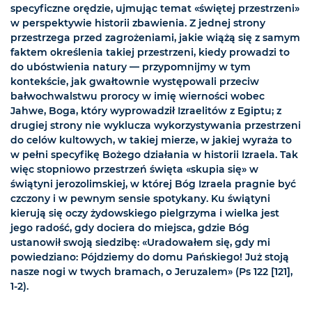
specyficzne orędzie, ujmując temat «świętej przestrzeni»
w perspektywie historii zbawienia. Z jednej strony
przestrzega przed zagrożeniami, jakie wiążą się z samym
faktem określenia takiej przestrzeni, kiedy prowadzi to
do ubóstwienia natury — przypomnijmy w tym
kontekście, jak gwałtownie występowali przeciw
bałwochwalstwu prorocy w imię wierności wobec
Jahwe, Boga, który wyprowadził Izraelitów z Egiptu; z
drugiej strony nie wyklucza wykorzystywania przestrzeni
do celów kultowych, w takiej mierze, w jakiej wyraża to
w pełni specyfikę Bożego działania w historii Izraela. Tak
więc stopniowo przestrzeń święta «skupia się» w
świątyni jerozolimskiej, w której Bóg Izraela pragnie być
czczony i w pewnym sensie spotykany. Ku świątyni
kierują się oczy żydowskiego pielgrzyma i wielka jest
jego radość, gdy dociera do miejsca, gdzie Bóg
ustanowił swoją siedzibę: «Uradowałem się, gdy mi
powiedziano: Pójdziemy do domu Pańskiego! Już stoją
nasze nogi w twych bramach, o Jeruzalem» (Ps 122 [121],
1-2).