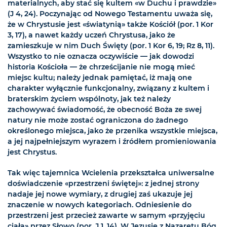
materialnych, aby stać się kultem «w Duchu i prawdzie»
(J 4, 24). Poczynając od Nowego Testamentu uważa się,
że w Chrystusie jest «światynią» także Kościół (por. 1 Kor
3, 17), a nawet każdy uczeń Chrystusa, jako że
zamieszkuje w nim Duch Święty (por. 1 Kor 6, 19; Rz 8, 11).
Wszystko to nie oznacza oczywiście — jak dowodzi
historia Kościoła — że chrześcijanie nie mogą mieć
miejsc kultu; należy jednak pamiętać, iż mają one
charakter wyłącznie funkcjonalny, związany z kultem i
braterskim życiem wspólnoty, jak też należy
zachowywać świadomość, że obecność Boża ze swej
natury nie może zostać ograniczona do żadnego
określonego miejsca, jako że przenika wszystkie miejsca,
a jej najpełniejszym wyrazem i źródłem promieniowania
jest Chrystus.
Tak więc tajemnica Wcielenia przekształca uniwersalne
doświadczenie «przestrzeni świętej»: z jednej strony
nadaje jej nowe wymiary, z drugiej zaś ukazuje jej
znaczenie w nowych kategoriach. Odniesienie do
przestrzeni jest przecież zawarte w samym «przyjęciu
ciała» przez Słowo (por. J 1, 14). W Jezusie z Nazaretu Bóg