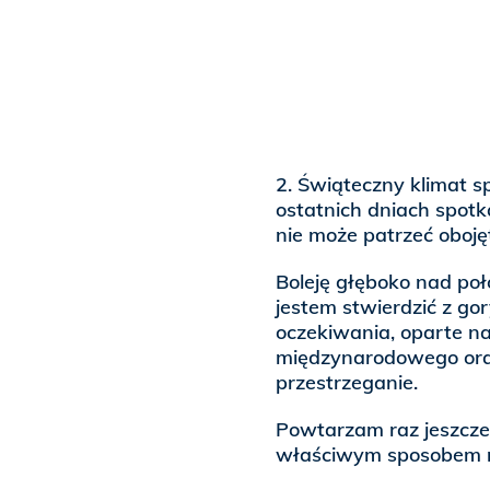
2. Świąteczny klimat s
ostatnich dniach spotk
nie może patrzeć obojęt
Boleję głęboko nad po
jestem stwierdzić z gor
oczekiwania, oparte n
międzynarodowego oraz
przestrzeganie.
Powtarzam raz jeszcze:
właściwym sposobem 