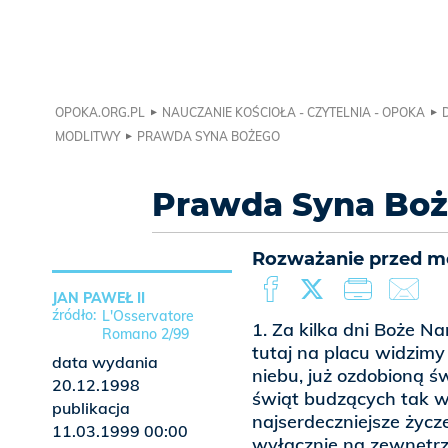
OPOKA.ORG.PL
NAUCZANIE KOŚCIOŁA - CZYTELNIA - OPOKA
MODLITWY
PRAWDA SYNA BOŻEGO
Prawda Syna Bo
Rozważanie przed mod
JAN PAWEŁ II
L'Osservatore
1. Za kilka dni Boże 
Romano 2/99
tutaj na placu widzim
data wydania
niebu, już ozdobioną ś
20.12.1998
świąt budzących tak 
publikacja
najserdeczniejsze życz
11.03.1999 00:00
wyłącznie na zewnętr