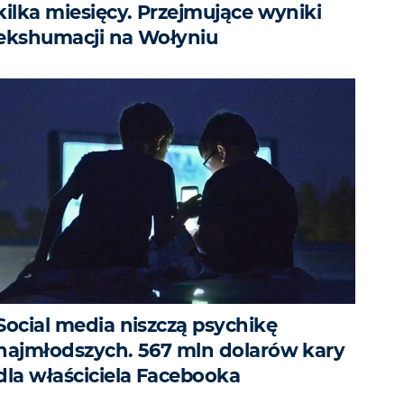
kilka miesięcy. Przejmujące wyniki
ekshumacji na Wołyniu
Social media niszczą psychikę
najmłodszych. 567 mln dolarów kary
dla właściciela Facebooka