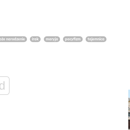
oże narodzenie
irak
maryja
pacyfizm
tajemnica
d