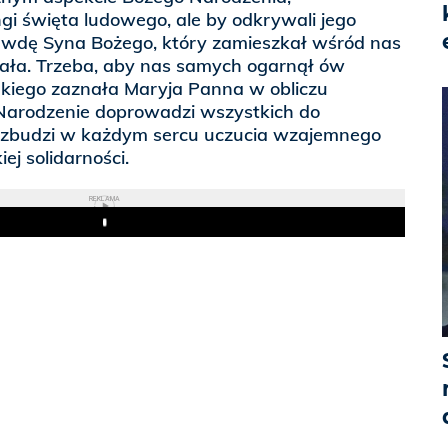
gi święta ludowego, ale by odkrywali jego
wdę Syna Bożego, który zamieszkał wśród nas
iała. Trzeba, aby nas samych ogarnął ów
akiego zaznała Maryja Panna w obliczu
 Narodzenie doprowadzi wszystkich do
wzbudzi w każdym sercu uczucia wzajemnego
ej solidarności.
REKLAMA
Play