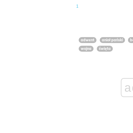
1
adwent
anioł pański
b
wojna
święta
a