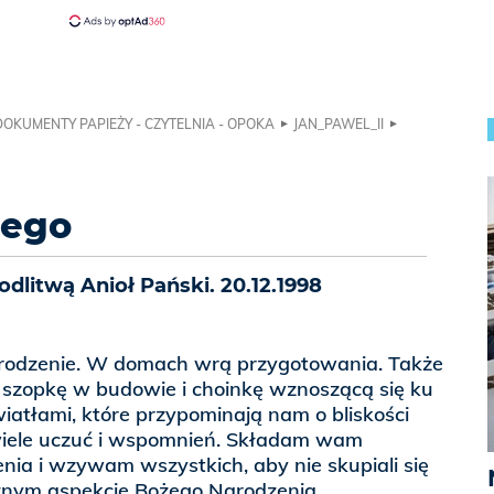
DOKUMENTY PAPIEŻY - CZYTELNIA - OPOKA
JAN_PAWEL_II
żego
litwą Anioł Pański. 20.12.1998
Narodzenie. W domach wrą przygotowania. Także
y szopkę w budowie i choinkę wznoszącą się ku
wiatłami, które przypominają nam o bliskości
wiele uczuć i wspomnień. Składam wam
enia i wzywam wszystkich, aby nie skupiali się
znym aspekcie Bożego Narodzenia,