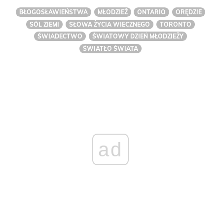
BŁOGOSŁAWIEŃSTWA
MŁODZIEŻ
ONTARIO
ORĘDZIE
SÓL ZIEMI
SŁOWA ŻYCIA WIECZNEGO
TORONTO
ŚWIADECTWO
ŚWIATOWY DZIEŃ MŁODZIEŻY
ŚWIATŁO ŚWIATA
ad