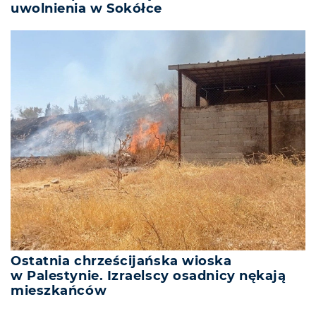
uwolnienia w Sokółce
Ostatnia chrześcijańska wioska
w Palestynie. Izraelscy osadnicy nękają
mieszkańców