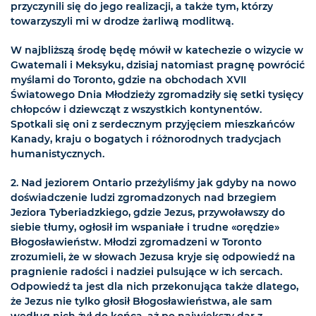
przyczynili się do jego realizacji, a także tym, którzy
towarzyszyli mi w drodze żarliwą modlitwą.
W najbliższą środę będę mówił w katechezie o wizycie w
Gwatemali i Meksyku, dzisiaj natomiast pragnę powrócić
myślami do Toronto, gdzie na obchodach XVII
Światowego Dnia Młodzieży zgromadziły się setki tysięcy
chłopców i dziewcząt z wszystkich kontynentów.
Spotkali się oni z serdecznym przyjęciem mieszkańców
Kanady, kraju o bogatych i różnorodnych tradycjach
humanistycznych.
2. Nad jeziorem Ontario przeżyliśmy jak gdyby na nowo
doświadczenie ludzi zgromadzonych nad brzegiem
Jeziora Tyberiadzkiego, gdzie Jezus, przywoławszy do
siebie tłumy, ogłosił im wspaniałe i trudne «orędzie»
Błogosławieństw. Młodzi zgromadzeni w Toronto
zrozumieli, że w słowach Jezusa kryje się odpowiedź na
pragnienie radości i nadziei pulsujące w ich sercach.
Odpowiedź ta jest dla nich przekonująca także dlatego,
że Jezus nie tylko głosił Błogosławieństwa, ale sam