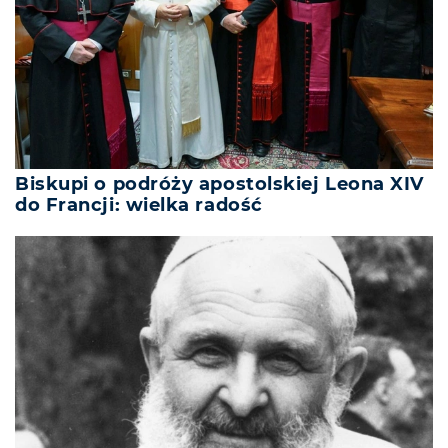
Biskupi o podróży apostolskiej Leona XIV
do Francji: wielka radość