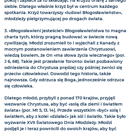
pokój i zapłacił za to składając na krzyżu ofiarę z samego
siebie. Dlatego właśnie krzyż był w centrum każdego
spotkania. Krzyż towarzyszy «ludowi Błogosławieństw»,
młodzieży pielgrzymującej po drogach świata.
3. «Błogosławieni jesteście!» Błogosławieństwa to magna
charta tych, którzy pragną budować w świecie nową
cywilizację. Młodzi zrozumieli to i wyjechali z Kanady z
mocnym postanowieniem zawierzenia Chrystusowi,
wiedzą bowiem, że On «ma słowa życia wiecznego» (por.
J 6, 68). Takie jest przesłanie Toronto: świat pozbawiony
odniesienia do Chrystusa prędzej czy później zwróci się
przeciw człowiekowi. Dowodzi tego historia, także
najnowsza. Gdy odrzuca się Boga, jednocześnie odrzuca
się człowieka.
Dlatego młodzi, przybyli z ponad 170 krajów, przyjęli
wezwanie Chrystusa, aby być «solą dla ziemi i światłem
świata» (por. Mt 5, 13. 14). Przede wszystkim «być» solą i
światłem, aby z kolei «działać» jak sól i światło. Takie było
wyzwanie XVII Światowego Dnia Młodzieży. Młodzi
podjęli je i teraz powrócili do swoich krajów, aby być