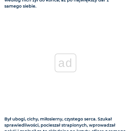
według nich żył do końca, aż po największy dar z
samego siebie.
ad
Był ubogi, cichy, miłosierny, czystego serca. Szukał
sprawiedliwości, pocieszał strapionych, wprowadzał