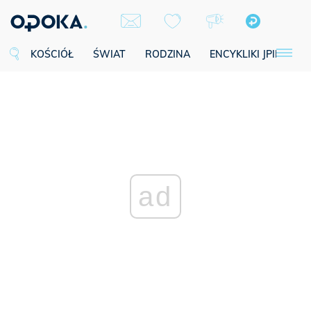
KOŚCIÓŁ
ŚWIAT
RODZINA
ENCYKLIKI JPII
SE
ad