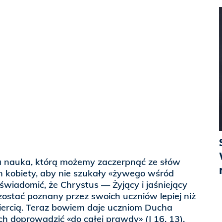
dna nauka, którą możemy zaczerpnąć ze słów
n kobiety, aby nie szukały «żywego wśród
wiadomić, że Chrystus — Żyjący i jaśniejący
ostać poznany przez swoich uczniów lepiej niż
iercią. Teraz bowiem daje uczniom Ducha
ch doprowadzić «do całej prawdy» (J 16, 13).