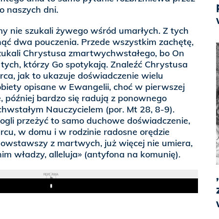
o naszych dni.
y nie szukali żywego wśród umarłych. Z tych
ąć dwa pouczenia. Przede wszystkim zachętę,
zukali Chrystusa zmartwychwstałego, bo On
 tych, którzy Go spotykają. Znaleźć Chrystusa
rca, jak to ukazuje doświadczenie wielu
biety opisane w Ewangelii, choć w pierwszej
e, później bardzo się radują z ponownego
hwstałym Nauczycielem (por. Mt 28, 8-9).
ogli przeżyć to samo duchowe doświadczenie,
cu, w domu i w rodzinie radosne orędzie
powstawszy z martwych, już więcej nie umiera,
nim władzy, alleluja» (antyfona na komunię).
REKLAMA
Play