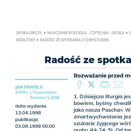
OPOKA.ORG.PL
NAUCZANIE KOŚCIOŁA - CZYTELNIA - OPOKA
MODLITWY
RADOŚĆ ZE SPOTKANIA Z CHRYSTUSEM
Radość ze spotka
Rozważanie przed mod
JAN PAWEŁ II
L'Osservatore
1. Dzisiejsza liturgia 
Romano 5-6/98
bowiem, byśmy chwalili
data wydania
jako nasza Pascha». W 
13.04.1998
zmartwychwstania Jezu
publikacja
szukacie żyjącego wśró
03.09.1999 00:00
grobu (Łk 24, 5). Od t