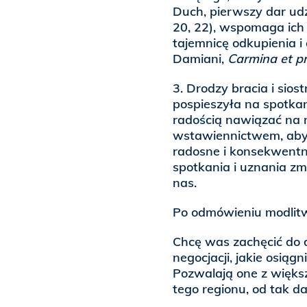
Duch, pierwszy dar ud
20, 22), wspomaga ich 
tajemnicę odkupienia i
Damiani,
Carmina et pr
3. Drodzy bracia i sio
pospieszyła na spotk
radością nawiązać na 
wstawiennictwem, aby
radosne i konsekwentn
spotkania i uznania 
nas.
Po odmówieniu modlitwy
Chcę was zachęcić do 
negocjacji, jakie osiąg
Pozwalają one z więks
tego regionu, od tak 