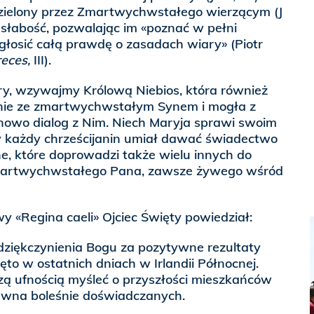
zielony przez Zmartwychwstałego wierzącym (J
słabość, pozwalając im «poznać w pełni
 głosić całą prawdę o zasadach wiary» (Piotr
eces,
III).
stry, wzywajmy Królową Niebios, która również
anie ze zmartwychwstałym Synem i mogła z
nowo dialog z Nim. Niech Maryja sprawi swoim
 każdy chrześcijanin umiał dawać świadectwo
e, które doprowadzi także wielu innych do
zmartwychwstałego Pana, zawsze żywego wśród
 «Regina caeli» Ojciec Święty powiedział:
dziękczynienia Bogu za pozytywne rezultaty
nięto w ostatnich dniach w Irlandii Północnej.
zą ufnością myśleć o przyszłości mieszkańców
dawna boleśnie doświadczanych.