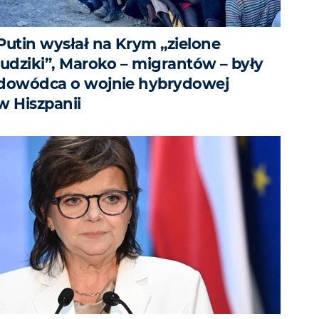
Putin wysłał na Krym „zielone
ludziki”, Maroko – migrantów – były
dowódca o wojnie hybrydowej
w Hiszpanii