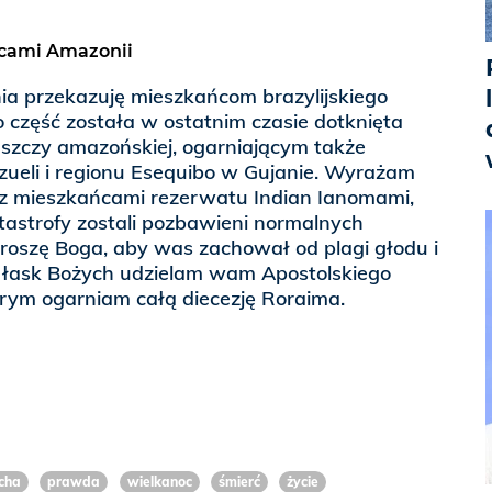
ńcami Amazonii
ia przekazuję mieszkańcom brazylijskiego
 część została w ostatnim czasie dotknięta
zczy amazońskiej, ogarniającym także
zueli i regionu Esequibo w Gujanie. Wyrażam
 z mieszkańcami rezerwatu Indian Ianomami,
atastrofy zostali pozbawieni normalnych
roszę Boga, aby was zachował od plagi głodu i
u łask Bożych udzielam wam Apostolskiego
rym ogarniam całą diecezję Roraima.
cha
prawda
wielkanoc
śmierć
życie