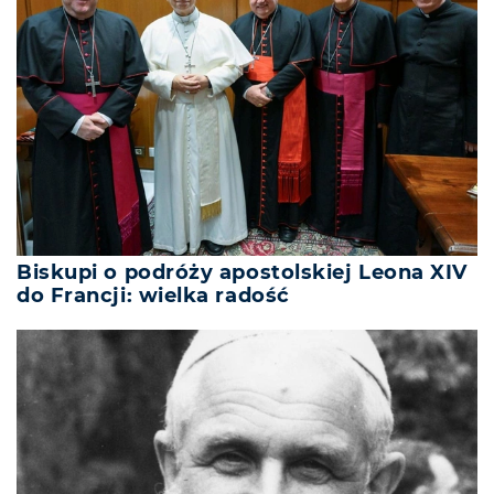
Biskupi o podróży apostolskiej Leona XIV
do Francji: wielka radość