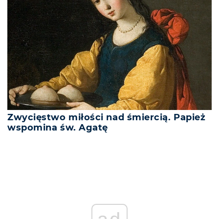
Zwycięstwo miłości nad śmiercią. Papież
wspomina św. Agatę