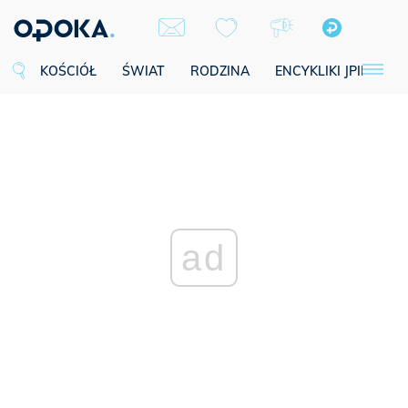
KOŚCIÓŁ
ŚWIAT
RODZINA
ENCYKLIKI JPII
SE
ad