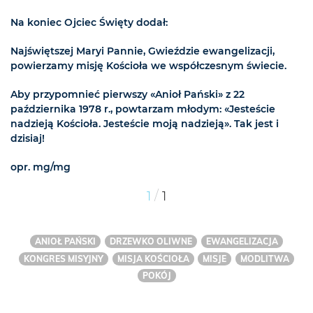
Na koniec Ojciec Święty dodał:
Najświętszej Maryi Pannie, Gwieździe ewangelizacji,
powierzamy misję Kościoła we współczesnym świecie.
Aby przypomnieć pierwszy «Anioł Pański» z 22
października 1978 r., powtarzam młodym: «Jesteście
nadzieją Kościoła. Jesteście moją nadzieją». Tak jest i
dzisiaj!
opr. mg/mg
/
1
1
ANIOŁ PAŃSKI
DRZEWKO OLIWNE
EWANGELIZACJA
KONGRES MISYJNY
MISJA KOŚCIOŁA
MISJE
MODLITWA
POKÓJ