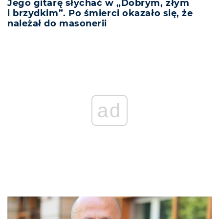
Jego gitarę słychać w „Dobrym, złym
i brzydkim”. Po śmierci okazało się, że
należał do masonerii
ad