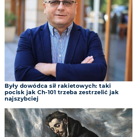
Były dowódca sił rakietowych: taki
pocisk jak Ch-101 trzeba zestrzelić jak
najszybciej