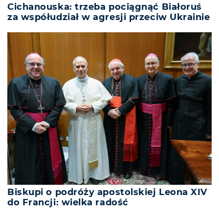
Cichanouska: trzeba pociągnąć Białoruś
za współudział w agresji przeciw Ukrainie
Biskupi o podróży apostolskiej Leona XIV
do Francji: wielka radość