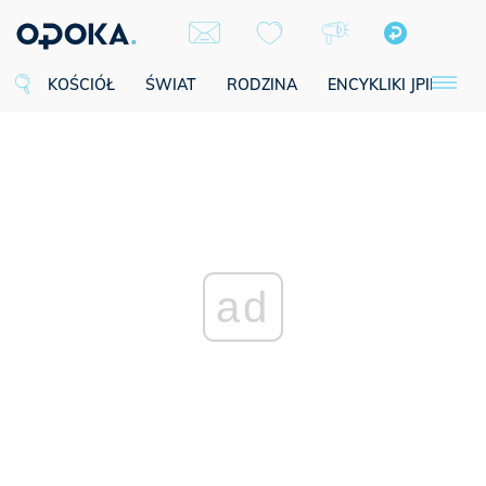
KOŚCIÓŁ
ŚWIAT
RODZINA
ENCYKLIKI JPII
SE
ad