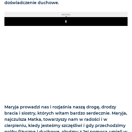
doświadczenie duchowe.
REKLAMA
Play
Maryja prowadzi nas i rozjaśnia naszą drogę, drodzy
bracia i siostry, których witam bardzo serdecznie. Maryja,
najczulsza Matka, towarzyszy nam w radości i w
cierpieniu, kiedy jesteśmy szczęśliwi i gdy przechodzimy
próby fizyczne i duchowe, abyśmy z Jej pomocą umieli w