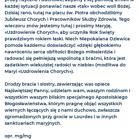
każdej sytuacji ponawiać nasze «tak» wobec woli Bożej.
Dzisiaj rano, tutaj na placu św. Piotra obchodziliśmy
Jubileusz Chorych i Pracowników Służby Zdrowia. Tego
wieczoru znów jesteśmy tutaj i prosimy Maryję,
«Uzdrowienie Chorych», aby uczyniła Rok Święty
prawdziwym rokiem łaski. Niech Niepokalana Dziewica
pomoże każdemu doświadczyć «dzięki głębokiemu
nawróceniu serca obfitości Bożego miłosierdzia i
radować się pełniejszą wspólnotą z braćmi, która jest
zadatkiem wiekuistej radości w niebie» (modlitwa do
Maryi «Uzdrowienia Chorych»).
Drodzy bracia i siostry, zawierzając was opiece
Najświętszej Panny, udzielam wam, waszym rodzinom i
wszystkim waszym bliskim specjalnego Apostolskiego
Błogosławieństwa, którym pragnę objąć wszystkich
wiernych łączących się z nami duchowo, zwłaszcza
zgromadzonych przy grocie w Lourdes i w innych
sanktuariach maryjnych.
opr. mg/mg