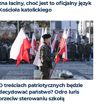
zna łaciny, choć jest to oficjalny język
Kościoła katolickiego
O treściach patriotycznych będzie
decydować państwo? Odro Iuris
przeciw sterowaniu szkołą