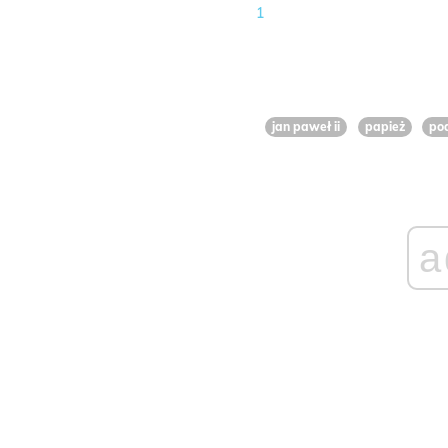
1
jan paweł ii
papież
pod
a