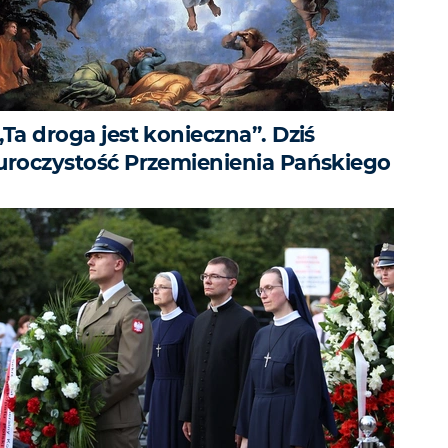
„Ta droga jest konieczna”. Dziś
uroczystość Przemienienia Pańskiego