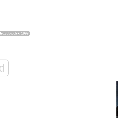
róż do polski 1999
d