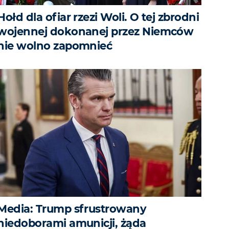
Hołd dla ofiar rzezi Woli. O tej zbrodni
wojennej dokonanej przez Niemców
nie wolno zapomnieć
Media: Trump sfrustrowany
niedoborami amunicji, żąda