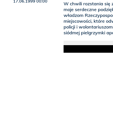
17.06.1999 00:00
W chwili rozstania się 
moje serdeczne podzi
władzom Rzeczypospoli
miejscowości, które o
policji i wolontariuszo
siódmej pielgrzymki apo