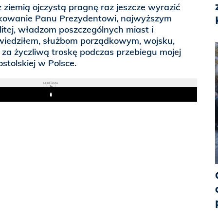
z ziemią ojczystą pragnę raz jeszcze wyrazić
ękowanie Panu Prezydentowi, najwyższym
tej, władzom poszczególnych miast i
dwiedziłem, służbom porządkowym, wojsku,
m za życzliwą troskę podczas przebiegu mojej
stolskiej w Polsce.
REKLAMA
Play