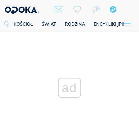
KOŚCIÓŁ
ŚWIAT
RODZINA
ENCYKLIKI JPII
SE
ad