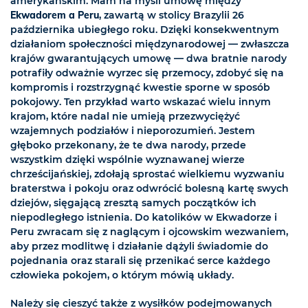
amerykańskim. Mam na myśli umowę między
Ekwadorem a Peru
, zawartą w stolicy Brazylii 26
października ubiegłego roku. Dzięki konsekwentnym
działaniom społeczności międzynarodowej — zwłaszcza
krajów gwarantujących umowę — dwa bratnie narody
potrafiły odważnie wyrzec się przemocy, zdobyć się na
kompromis i rozstrzygnąć kwestie sporne w sposób
pokojowy. Ten przykład warto wskazać wielu innym
krajom, które nadal nie umieją przezwyciężyć
wzajemnych podziałów i nieporozumień. Jestem
głęboko przekonany, że te dwa narody, przede
wszystkim dzięki wspólnie wyznawanej wierze
chrześcijańskiej, zdołają sprostać wielkiemu wyzwaniu
braterstwa i pokoju oraz odwrócić bolesną kartę swych
dziejów, sięgającą zresztą samych początków ich
niepodległego istnienia. Do katolików w Ekwadorze i
Peru zwracam się z naglącym i ojcowskim wezwaniem,
aby przez modlitwę i działanie dążyli świadomie do
pojednania oraz starali się przenikać serce każdego
człowieka pokojem, o którym mówią układy.
Należy się cieszyć także z wysiłków podejmowanych