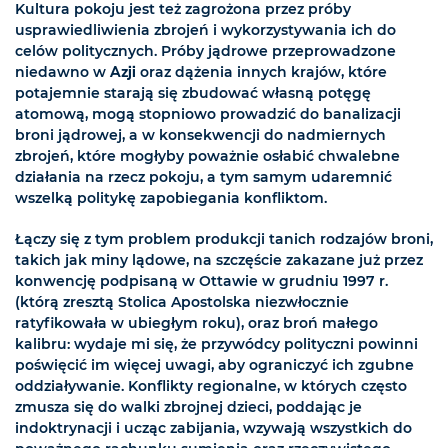
Kultura pokoju jest też zagrożona przez próby
usprawiedliwienia zbrojeń i wykorzystywania ich do
celów politycznych. Próby jądrowe przeprowadzone
niedawno w
Azji
oraz dążenia innych krajów, które
potajemnie starają się zbudować własną potęgę
atomową, mogą stopniowo prowadzić do banalizacji
broni jądrowej, a w konsekwencji do nadmiernych
zbrojeń, które mogłyby poważnie osłabić chwalebne
działania na rzecz pokoju, a tym samym udaremnić
wszelką politykę zapobiegania konfliktom.
Łączy się z tym problem produkcji tanich rodzajów broni,
takich jak miny lądowe, na szczęście zakazane już przez
konwencję podpisaną w Ottawie w grudniu 1997 r.
(którą zresztą Stolica Apostolska niezwłocznie
ratyfikowała w ubiegłym roku), oraz broń małego
kalibru: wydaje mi się, że przywódcy polityczni powinni
poświęcić im więcej uwagi, aby ograniczyć ich zgubne
oddziaływanie. Konflikty regionalne, w których często
zmusza się do walki zbrojnej dzieci, poddając je
indoktrynacji i ucząc zabijania, wzywają wszystkich do