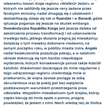
własnemu losowi. Kraje regionu «Wielkich Jezior», w
których nie zabliźniły się jeszcze rany zadane przez
fanatyzm etniczny, nadal zmagają się z ubóstwem i
destabilizacją; dzieje się tak w
Ruandzie
i w
Burundi
, gdzie
sytuacja pogarsza się jeszcze na skutek embargo.
Demokratyczna Republika Konga
jest jeszcze daleka od
zakończenia procesu transformacji i od ustanowienia
trwałego ładu, jakiego słusznie pragną jej mieszkańcy;
świadczą o tym masakry dokonane niedawno, na
samym początku roku, w pobliżu miasta Uvira.
Angola
nadal bezskutecznie poszukuje pokoju, a w ostatnim
okresie dokonują się tam bardzo niepokojące
wydarzenia, których konsekwencje ponosi także Kościół
katolicki. Wiadomości docierające do mnie regularnie z
tego udręczonego regionu utwierdzają mnie w
przekonaniu, że wojna zawsze pociąga za sobą
okrucieństwa oraz że pokój jest bez wątpienia
podstawowym warunkiem przestrzegania praw
człowieka. Wszystkim mieszkańcom tych krajów, którzy
często kierują do mnie apele o pomoc, pragnę
powiedzieć, że jestem z nimi. Niech wiedzą też, że Stolica