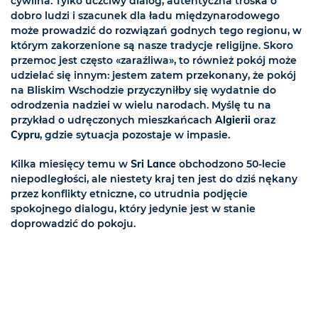
cywilna. Tylko uczciwy dialog, autentyczna troska o
dobro ludzi i szacunek dla ładu międzynarodowego
może prowadzić do rozwiązań godnych tego regionu, w
którym zakorzenione są nasze tradycje religijne. Skoro
przemoc jest często «zaraźliwa», to również pokój może
udzielać się innym: jestem zatem przekonany, że pokój
na Bliskim Wschodzie przyczyniłby się wydatnie do
odrodzenia nadziei w wielu narodach. Myślę tu na
przykład o udręczonych mieszkańcach
Algierii
oraz
Cypru
, gdzie sytuacja pozostaje w impasie.
Kilka miesięcy temu w
Sri Lance
obchodzono 50-lecie
niepodległości, ale niestety kraj ten jest do dziś nękany
przez konflikty etniczne, co utrudnia podjęcie
spokojnego dialogu, który jedynie jest w stanie
doprowadzić do pokoju.