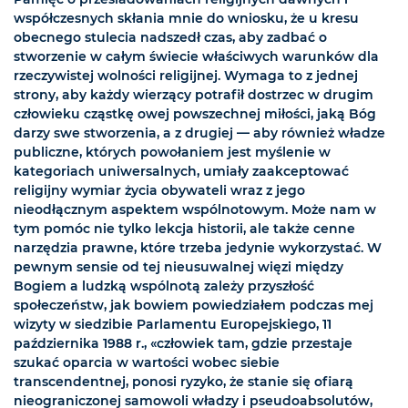
współczesnych skłania mnie do wniosku, że u kresu
obecnego stulecia nadszedł czas, aby zadbać o
stworzenie w całym świecie właściwych warunków dla
rzeczywistej wolności religijnej. Wymaga to z jednej
strony, aby każdy wierzący potrafił dostrzec w drugim
człowieku cząstkę owej powszechnej miłości, jaką Bóg
darzy swe stworzenia, a z drugiej — aby również władze
publiczne, których powołaniem jest myślenie w
kategoriach uniwersalnych, umiały zaakceptować
religijny wymiar życia obywateli wraz z jego
nieodłącznym aspektem wspólnotowym. Może nam w
tym pomóc nie tylko lekcja historii, ale także cenne
narzędzia prawne, które trzeba jedynie wykorzystać. W
pewnym sensie od tej nieusuwalnej więzi między
Bogiem a ludzką wspólnotą zależy przyszłość
społeczeństw, jak bowiem powiedziałem podczas mej
wizyty w siedzibie Parlamentu Europejskiego, 11
października 1988 r., «człowiek tam, gdzie przestaje
szukać oparcia w wartości wobec siebie
transcendentnej, ponosi ryzyko, że stanie się ofiarą
nieograniczonej samowoli władzy i pseudoabsolutów,