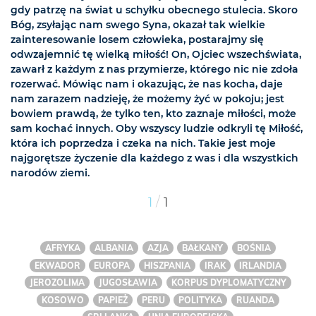
gdy patrzę na świat u schyłku obecnego stulecia. Skoro
Bóg, zsyłając nam swego Syna, okazał tak wielkie
zainteresowanie losem człowieka, postarajmy się
odwzajemnić tę wielką miłość! On, Ojciec wszechświata,
zawarł z każdym z nas przymierze, którego nic nie zdoła
rozerwać. Mówiąc nam i okazując, że nas kocha, daje
nam zarazem nadzieję, że możemy żyć w pokoju; jest
bowiem prawdą, że tylko ten, kto zaznaje miłości, może
sam kochać innych. Oby wszyscy ludzie odkryli tę Miłość,
która ich poprzedza i czeka na nich. Takie jest moje
najgorętsze życzenie dla każdego z was i dla wszystkich
narodów ziemi.
/
1
1
AFRYKA
ALBANIA
AZJA
BAŁKANY
BOŚNIA
EKWADOR
EUROPA
HISZPANIA
IRAK
IRLANDIA
JEROZOLIMA
JUGOSŁAWIA
KORPUS DYPLOMATYCZNY
KOSOWO
PAPIEŻ
PERU
POLITYKA
RUANDA