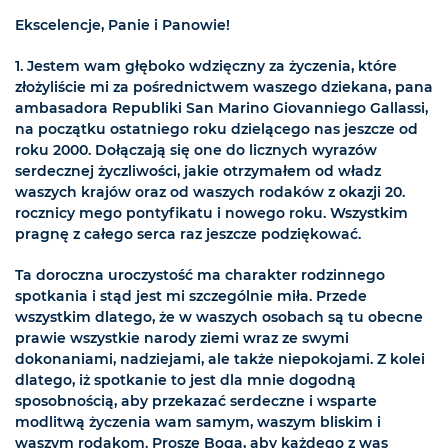
Ekscelencje, Panie i Panowie!
1. Jestem wam głęboko wdzięczny za życzenia, które
złożyliście mi za pośrednictwem waszego dziekana, pana
ambasadora Republiki San Marino Giovanniego Gallassi,
na początku ostatniego roku dzielącego nas jeszcze od
roku 2000. Dołączają się one do licznych wyrazów
serdecznej życzliwości, jakie otrzymałem od władz
waszych krajów oraz od waszych rodaków z okazji 20.
rocznicy mego pontyfikatu i nowego roku. Wszystkim
pragnę z całego serca raz jeszcze podziękować.
Ta doroczna uroczystość ma charakter rodzinnego
spotkania i stąd jest mi szczególnie miła. Przede
wszystkim dlatego, że w waszych osobach są tu obecne
prawie wszystkie narody ziemi wraz ze swymi
dokonaniami, nadziejami, ale także niepokojami. Z kolei
dlatego, iż spotkanie to jest dla mnie dogodną
sposobnością, aby przekazać serdeczne i wsparte
modlitwą życzenia wam samym, waszym bliskim i
waszym rodakom. Proszę Boga, aby każdego z was