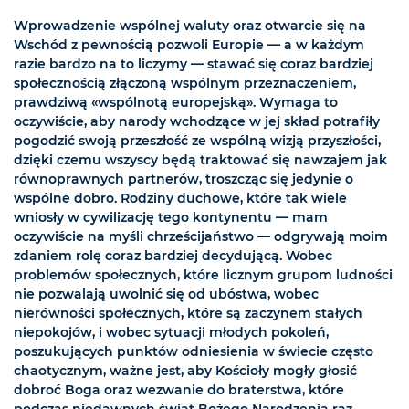
Wprowadzenie wspólnej waluty oraz otwarcie się na
Wschód z pewnością pozwoli Europie — a w każdym
razie bardzo na to liczymy — stawać się coraz bardziej
społecznością złączoną wspólnym przeznaczeniem,
prawdziwą «wspólnotą europejską». Wymaga to
oczywiście, aby narody wchodzące w jej skład potrafiły
pogodzić swoją przeszłość ze wspólną wizją przyszłości,
dzięki czemu wszyscy będą traktować się nawzajem jak
równoprawnych partnerów, troszcząc się jedynie o
wspólne dobro. Rodziny duchowe, które tak wiele
wniosły w cywilizację tego kontynentu — mam
oczywiście na myśli chrześcijaństwo — odgrywają moim
zdaniem rolę coraz bardziej decydującą. Wobec
problemów społecznych, które licznym grupom ludności
nie pozwalają uwolnić się od ubóstwa, wobec
nierówności społecznych, które są zaczynem stałych
niepokojów, i wobec sytuacji młodych pokoleń,
poszukujących punktów odniesienia w świecie często
chaotycznym, ważne jest, aby Kościoły mogły głosić
dobroć Boga oraz wezwanie do braterstwa, które