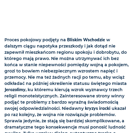
Proces pokojowy podjęty na
Bliskim Wschodzie
w
dalszym ciągu napotyka przeszkody i jak dotąd nie
zapewnił mieszkańcom regionu spokoju i dobrobytu, do
którego mają prawo. Nie można utrzymywać ich bez
końca w stanie niepewności pomiędzy wojną a pokojem,
grozi to bowiem niebezpiecznym wzrostem napięć i
przemocy. Nie ma też żadnych racji po temu, aby wciąż
odkładać na później określenie statusu świętego miasta
Jerozolimy
, ku któremu kierują wzrok wyznawcy trzech
religii monoteistycznych. Zainteresowane strony winny
podjąć te problemy z bardzo wyraźną świadomością
swojej odpowiedzialności. Niedawny
kryzys iracki
ukazał
po raz kolejny, że wojna nie rozwiązuje problemów.
Sprawia jedynie, że stają się bardziej skomplikowane, a
dramatyczne tego konsekwencje musi ponosić ludność