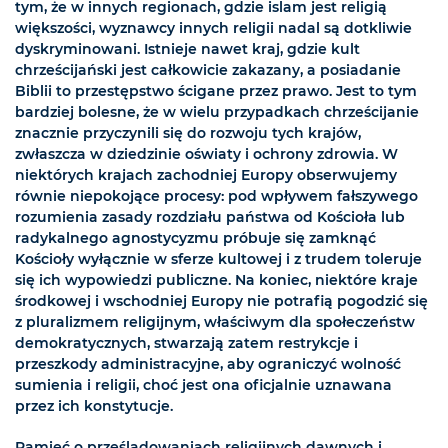
tym, że w innych regionach, gdzie islam jest religią
większości, wyznawcy innych religii nadal są dotkliwie
dyskryminowani. Istnieje nawet kraj, gdzie kult
chrześcijański jest całkowicie zakazany, a posiadanie
Biblii to przestępstwo ścigane przez prawo. Jest to tym
bardziej bolesne, że w wielu przypadkach chrześcijanie
znacznie przyczynili się do rozwoju tych krajów,
zwłaszcza w dziedzinie oświaty i ochrony zdrowia. W
niektórych krajach zachodniej Europy obserwujemy
równie niepokojące procesy: pod wpływem fałszywego
rozumienia zasady rozdziału państwa od Kościoła lub
radykalnego agnostycyzmu próbuje się zamknąć
Kościoły wyłącznie w sferze kultowej i z trudem toleruje
się ich wypowiedzi publiczne. Na koniec, niektóre kraje
środkowej i wschodniej Europy nie potrafią pogodzić się
z pluralizmem religijnym, właściwym dla społeczeństw
demokratycznych, stwarzają zatem restrykcje i
przeszkody administracyjne, aby ograniczyć wolność
sumienia i religii, choć jest ona oficjalnie uznawana
przez ich konstytucje.
Pamięć o prześladowaniach religijnych dawnych i