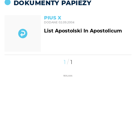
DOKUMENTY PAPIEŻY
PIUS X
DODANE
02.09.2004
List Apostolski In Apostolicum
/
1
1
REKLAMA