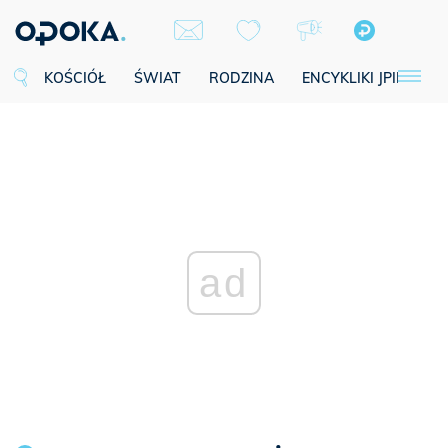
KOŚCIÓŁ
ŚWIAT
RODZINA
ENCYKLIKI JPII
SE
ad