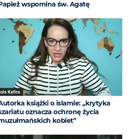
Papież wspomina św. Agatę
Autorka książki o islamie: „krytyka
szariatu oznacza ochronę życia
muzułmańskich kobiet”