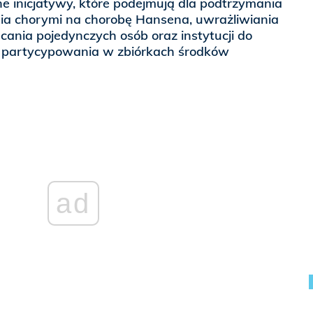
ne inicjatywy, które podejmują dla podtrzymania
a chorymi na chorobę Hansena, uwrażliwiania
hęcania pojedynczych osób oraz instytucji do
i partycypowania w zbiórkach środków
ad