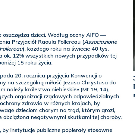
ie oszczędza dzieci. Według oceny AIFO —
ia Przyjaciół Raoula Follereau (
Associazione
 Follereau
), każdego roku na świecie 40 tys.
, a ok. 12% wszystkich nowych przypadków tej
oniżej 15 roku życia.
ada 20. rocznica przyjęcia Konwencji o
y na szczególną miłość Jezusa Chrystusa do
em należy królestwo niebieskie» (Mt 19, 14),
ych organizacji rządowych odpowiedzialnych
 ochrony zdrowia w różnych krajach, by
uwagę dzieciom chorym na trąd, którym grozi,
ie obciążona negatywnymi skutkami tej choroby.
, by instytucje publiczne popierały stosowne