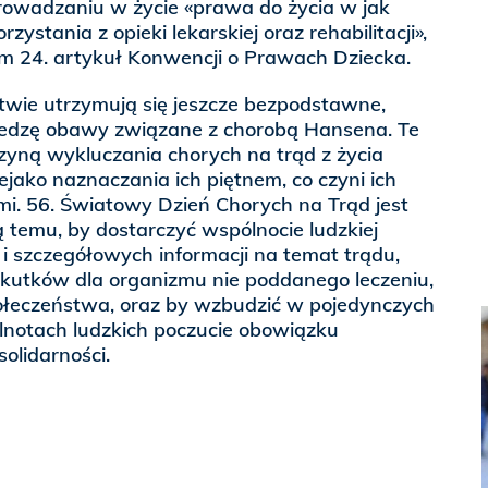
prowadzaniu w życie «prawa do życia w jak
zystania z opieki lekarskiej oraz rehabilitacji»,
om 24. artykuł Konwencji o Prawach Dziecka.
twie utrzymują się jeszcze bezpodstawne,
iedzę obawy związane z chorobą Hansena. Te
zyną wykluczania chorych na trąd z życia
ejako naznaczania ich piętnem, co czyni ich
mi. 56. Światowy Dzień Chorych na Trąd jest
ą temu, by dostarczyć wspólnocie ludzkiej
 i szczegółowych informacji na temat trądu,
skutków dla organizmu nie poddanego leczeniu,
połeczeństwa, oraz by wzbudzić w pojedynczych
notach ludzkich poczucie obowiązku
solidarności.