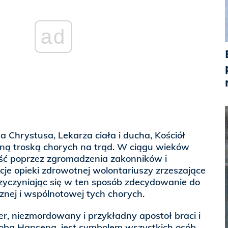
ad
a Chrystusa, Lekarza ciała i ducha, Kościół
lną troską chorych na trąd. W ciągu wieków
ść poprzez zgromadzenia zakonników i
cje opieki zdrowotnej wolontariuszy zrzeszające
rzyczyniając się w ten sposób zdecydowanie do
cznej i wspólnotowej tych chorych.
er, niezmordowany i przykładny apostoł braci i
orobą Hansena, jest symbolem wszystkich osób