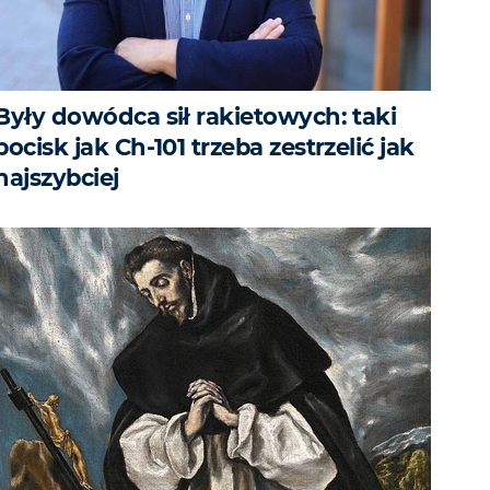
Były dowódca sił rakietowych: taki
pocisk jak Ch-101 trzeba zestrzelić jak
najszybciej