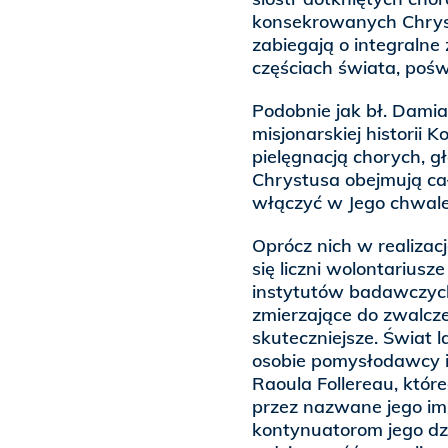
konsekrowanych Chrystu
zabiegają o integralne
częściach świata, pośw
Podobnie jak bł. Damian
misjonarskiej historii 
pielęgnacją chorych, g
Chrystusa obejmują cał
włączyć w Jego chwal
Oprócz nich w realizac
się liczni wolontariusze
instytutów badawczych 
zmierzające do zwalcz
skuteczniejsze. Świat 
osobie pomysłodawcy 
Raoula Follereau, któ
przez nazwane jego imi
kontynuatorom jego dzi