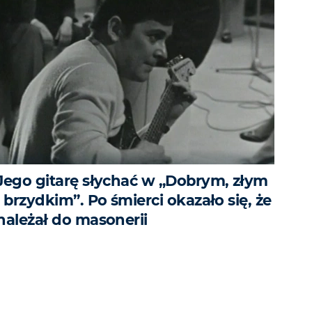
Jego gitarę słychać w „Dobrym, złym
i brzydkim”. Po śmierci okazało się, że
należał do masonerii