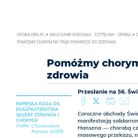
OPOKA.ORG.PL
NAUCZANIE KOŚCIOŁA - CZYTELNIA - OPOKA
POMÓŻMY CHORYM NA TRĄD POWRÓCIĆ DO ZDROWIA
Pomóżmy chorym 
zdrowia
Przesłanie na 56. Ś
PAPIESKA RADA DS.
DUSZPASTERSTWA
Coroczne obchody Świ
SŁUŻBY ZDROWIA I
manifestacją solidarnoś
CHORYCH
L'Osservatore
Hansena — chorobą czę
Romano 3/2009
masowego przekazu, na