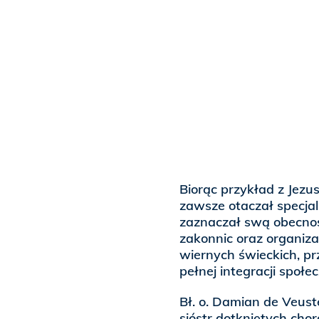
Biorąc przykład z Jezus
zawsze otaczał specja
zaznaczał swą obecno
zakonnic oraz organiza
wiernych świeckich, p
pełnej integracji społe
Bł. o. Damian de Veust
sióstr dotkniętych ch