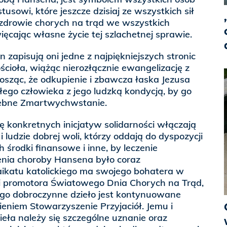
sowi, które jeszcze dzisiaj ze wszystkich sił
 zdrowie chorych na trąd we wszystkich
ięcając własne życie tej szlachetnej sprawie.
 zapisują oni jedne z najpiękniejszych stronic
Kościoła, wiążąc nierozłącznie ewangelizację z
łosząc, że odkupienie i zbawcza łaska Jezusa
ego człowieka z jego ludzką kondycją, by go
ebne Zmartwychwstanie.
ję konkretnych inicjatyw solidarności włączają
 i ludzie dobrej woli, którzy oddają do dyspozycji
środki finansowe i inne, by leczenie
enia choroby Hansena było coraz
laikatu katolickiego ma swojego bohatera w
i promotora Światowego Dnia Chorych na Trąd,
rego dobroczynne dzieło jest kontynuowane
eniem Stowarzyszenie Przyjaciół. Jemu i
eła należy się szczególne uznanie oraz