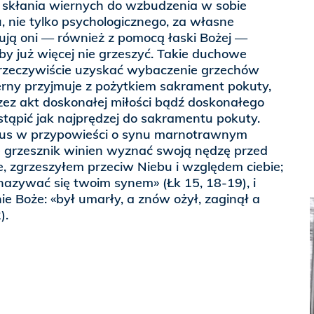
o, skłania wiernych do wzbudzenia w sobie
 nie tylko psychologicznego, za własne
ują oni — również z pomocą łaski Bożej —
y już więcej nie grzeszyć. Takie duchowe
rzeczywiście uzyskać wybaczenie grzechów
erny przyjmuje z pożytkiem sakrament pokuty,
przez akt doskonałej miłości bądź doskonałego
stąpić jak najprędzej do sakramentu pokuty.
tus w przypowieści o synu marnotrawnym
 grzesznik winien wyznać swoją nędzę przed
, zgrzeszyłem przeciw Niebu i względem ciebie;
 nazywać się twoim synem» (Łk 15, 18-19), i
ie Boże: «był umarły, a znów ożył, zaginął a
).