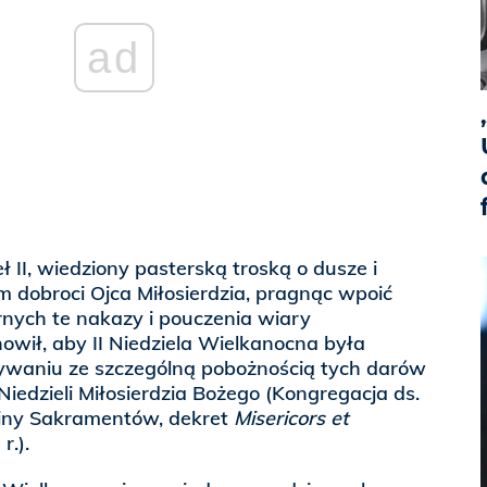
ad
 II, wiedziony pasterską troską o dusze i
 dobroci Ojca Miłosierdzia, pragnąc wpoić
nych te nakazy i pouczenia wiary
nowił, aby II Niedziela Wielkanocna była
waniu ze szczególną pobożnością tych darów
o Niedzieli Miłosierdzia Bożego (Kongregacja ds.
liny Sakramentów, dekret
Misericors et
r.).