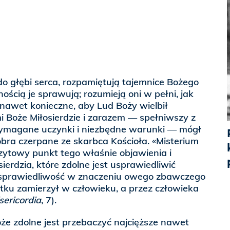
do głębi serca, rozpamiętują tajemnice Bożego
ością je sprawują; rozumieją oni w pełni, jak
 nawet konieczne, aby Lud Boży wielbił
 Boże Miłosierdzie i zarazem — spełniwszy z
magane uczynki i niezbędne warunki — mógł
ra czerpane ze skarbca Kościoła. «Misterium
zytowy punkt tego właśnie objawienia i
ierdzia, które zdolne jest usprawiedliwić
 sprawiedliwość w znaczeniu owego zbawczego
ątku zamierzył w człowieku, a przez człowieka
sericordia
, 7).
Boże zdolne jest przebaczyć najcięższe nawet