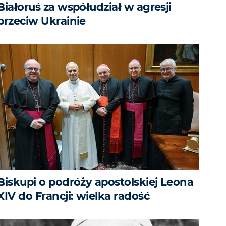
Białoruś za współudział w agresji
przeciw Ukrainie
Biskupi o podróży apostolskiej Leona
XIV do Francji: wielka radość