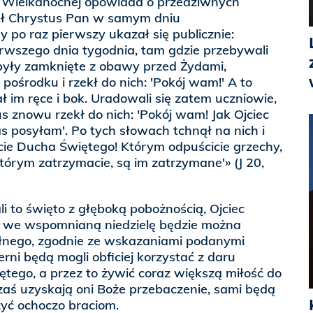
li Wielkanocnej opowiada o przedziwnych
nał Chrystus Pan w samym dniu
po raz pierwszy ukazał się publicznie:
wszego dnia tygodnia, tam gdzie przebywali
 były zamknięte z obawy przed Żydami,
 pośrodku i rzekł do nich: 'Pokój wam!' A to
 im ręce i bok. Uradowali się zatem uczniowie,
s znowu rzekł do nich: 'Pokój wam! Jak Ojciec
as posyłam'. Po tych słowach tchnął na nich i
cie Ducha Świętego! Którym odpuścicie grzechy,
tórym zatrzymacie, są im zatrzymane'» (J 20,
i to święto z głęboką pobożnością, Ojciec
że we wspomnianą niedzielę będzie można
łnego, zgodnie ze wskazaniami podanymi
erni będą mogli obficiej korzystać z daru
tego, a przez to żywić coraz większą miłość do
y zaś uzyskają oni Boże przebaczenie, sami będą
zyć ochoczo braciom.