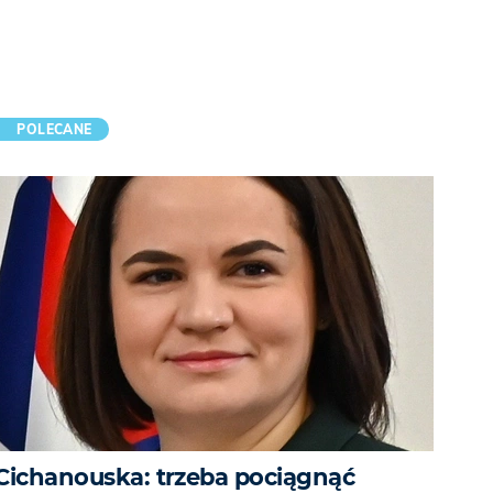
POLECANE
Cichanouska: trzeba pociągnąć