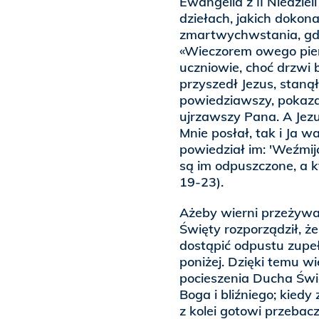
Ewangelia z II Niedzie
dziełach, jakich doko
zmartwychwstania, gdy 
«Wieczorem owego pier
uczniowie, choć drzwi
przyszedł Jezus, stanął
powiedziawszy, pokazał
ujrzawszy Pana. A Jezu
Mnie posłał, tak i Ja w
powiedział im: 'Weźmij
są im odpuszczone, a k
19-23).
Ażeby wierni przeżywal
Święty rozporządził, 
dostąpić odpustu zupe
poniżej. Dzięki temu wi
pocieszenia Ducha Świę
Boga i bliźniego; kied
z kolei gotowi przebac