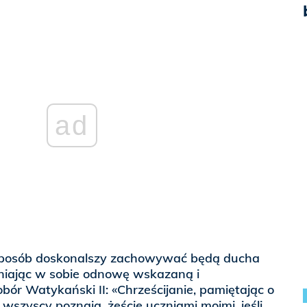
ad
 sposób doskonalszy zachowywać będą ducha
tniając w sobie odnowę wskazaną i
r Watykański II: «Chrześcijanie, pamiętając o
wszyscy poznają, żeście uczniami moimi, jeśli