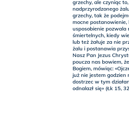
grzechy, ale czyniąc t
nadprzyrodzonego żalu,
grzechy, tak że podejm
mocne postanowienie, b
usposobienie pozwala 
śmiertelnych, kiedy wi
lub też żałuje za nie 
żalu i postanawia przy
Nasz Pan Jezus Chrys
poucza nas bowiem, że
Bogiem, mówiąc: «Ojcze
już nie jestem godzien
dostrzec w tym działan
odnalazł się» (Łk 15, 32