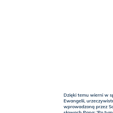
Dzięki temu wierni w
Ewangelii, urzeczywis
wprowadzoną przez Sobó
słowach Pana: 'Po tym 