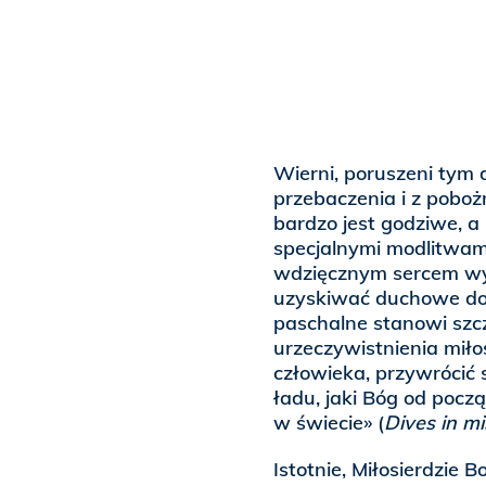
Wierni, poruszeni tym 
przebaczenia i z pobożn
bardzo jest godziwe, a
specjalnymi modlitwami
wdzięcznym sercem wy
uzyskiwać duchowe dob
paschalne stanowi szc
urzeczywistnienia miłos
człowieka, przywrócić
ładu, jaki Bóg od pocz
w świecie» (
Dives in mi
Istotnie, Miłosierdzie 