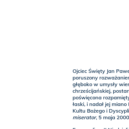
Ojciec Święty Jan Paweł
poruszony rozważaniem
głęboko w umysły wier
chrześcijańskiej, posta
poświęcona rozpamięty
łaski, i nadał jej mian
Kultu Bożego i Dyscyp
miserator
, 5 maja 2000 