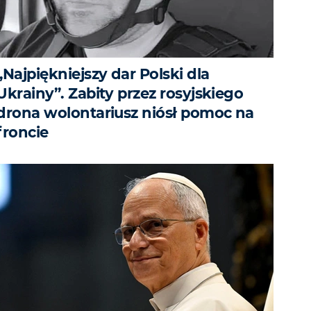
„Najpiękniejszy dar Polski dla
Ukrainy”. Zabity przez rosyjskiego
drona wolontariusz niósł pomoc na
froncie