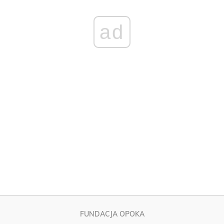
ad
FUNDACJA OPOKA