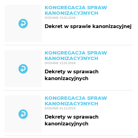
KONGREGACJA SPRAW
KANONIZACYJNYCH
DODANE
23.02.2016
Dekret w sprawie kanonizacyjnej
KONGREGACJA SPRAW
KANONIZACYJNYCH
DODANE
12.01.2016
Dekrety w sprawach
kanonizacyjnych
KONGREGACJA SPRAW
KANONIZACYJNYCH
DODANE
01.12.2015
Dekrety w sprawach
kanonizacyjnych