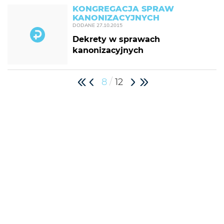
KONGREGACJA SPRAW
KANONIZACYJNYCH
DODANE
27.10.2015
Dekrety w sprawach
kanonizacyjnych
/
8
12