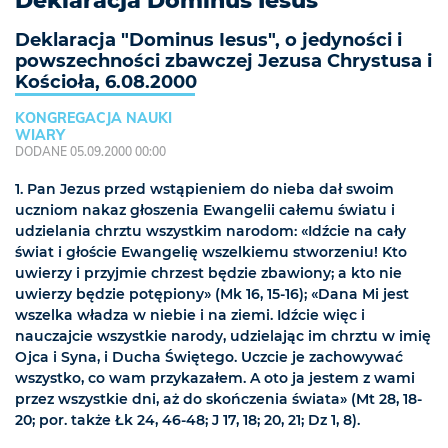
Deklaracja Dominus Iesus
Deklaracja "Dominus Iesus", o jedyności i
powszechności zbawczej Jezusa Chrystusa i
Kościoła, 6.08.2000
KONGREGACJA NAUKI
WIARY
DODANE 05.09.2000 00:00
1. Pan Jezus przed wstąpieniem do nieba dał swoim
uczniom nakaz głoszenia Ewangelii całemu światu i
udzielania chrztu wszystkim narodom: «Idźcie na cały
świat i głoście Ewangelię wszelkiemu stworzeniu! Kto
uwierzy i przyjmie chrzest będzie zbawiony; a kto nie
uwierzy będzie potępiony» (Mk 16, 15-16); «Dana Mi jest
wszelka władza w niebie i na ziemi. Idźcie więc i
nauczajcie wszystkie narody, udzielając im chrztu w imię
Ojca i Syna, i Ducha Świętego. Uczcie je zachowywać
wszystko, co wam przykazałem. A oto ja jestem z wami
przez wszystkie dni, aż do skończenia świata» (Mt 28, 18-
20; por. także Łk 24, 46-48; J 17, 18; 20, 21; Dz 1, 8).