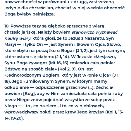
powszechności w porównaniu z drugą, zastrzeżoną
jedynie dla chrześcijan, chociaż w niej właśnie obecność
Boga byłaby pełniejsza.
10. Powyższe tezy są głęboko sprzeczne z wiarą
chrześcijańską. Należy bowiem
stanowczo wyznawać
naukę wiary
, która głosi, że to Jezus z Nazaretu, Syn
Maryi — i tylko On — jest Synem i Słowem Ojca. Słowo,
które «było na początku u Boga» (J 1, 2), jest tym samym,
które «stało się ciałem» (J 1, 14). W Jezusie «Mesjaszu,
Synu Boga żywego» (Mt 16, 16) «mieszka cała pełnia:
Bóstwo na sposób ciała» (Kol 2, 9). On jest
«Jednorodzonym Bogiem, który jest w łonie Ojca» (J 1,
18), Jego «umiłowanym Synem, w którym mamy
odkupienie — odpuszczenie grzechów (...). Zechciał
bowiem [Bóg], aby w Nim zamieszkała cała pełnia i aby
przez Niego znów pojednać wszystko ze sobą: przez
Niego — i to , co na ziemi, i to, co w niebiosach,
wprowadziwszy pokój przez krew Jego krzyża» (Kol 1, 13-
14. 19-20).