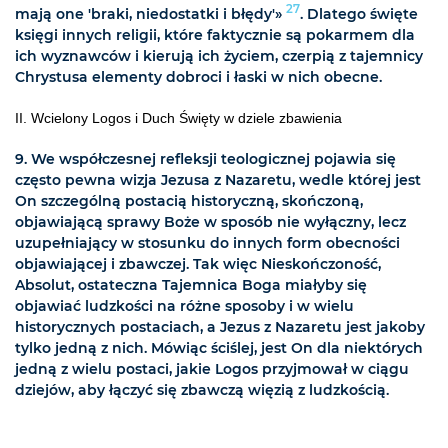
27
mają one 'braki, niedostatki i błędy'»
. Dlatego święte
księgi innych religii, które faktycznie są pokarmem dla
ich wyznawców i kierują ich życiem, czerpią z tajemnicy
Chrystusa elementy dobroci i łaski w nich obecne.
II. Wcielony Logos i Duch Święty w dziele zbawienia
9. We współczesnej refleksji teologicznej pojawia się
często pewna wizja Jezusa z Nazaretu, wedle której jest
On szczególną postacią historyczną, skończoną,
objawiającą sprawy Boże w sposób nie wyłączny, lecz
uzupełniający w stosunku do innych form obecności
objawiającej i zbawczej. Tak więc Nieskończoność,
Absolut, ostateczna Tajemnica Boga miałyby się
objawiać ludzkości na różne sposoby i w wielu
historycznych postaciach, a Jezus z Nazaretu jest jakoby
tylko jedną z nich. Mówiąc ściślej, jest On dla niektórych
jedną z wielu postaci, jakie Logos przyjmował w ciągu
dziejów, aby łączyć się zbawczą więzią z ludzkością.