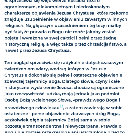
6. Sprzeciwia się więc wierze Kościoła teza o
ograniczonym, niekompletnym i niedoskonałym
charakterze objawienia Jezusa Chrystusa, które rzekomo
znajduje uzupełnienie w objawieniu zawartym w innych
religiach. Najgłębszym uzasadnieniem tej tezy miałby
być fakt, że prawda o Bogu nie może jakoby zostać
pojęta i wyrażona w swej całości i pełni przez żadną
historyczną religię, a więc także przez chrześcijaństwo, a
nawet przez Jezusa Chrystusa.
Ten pogląd sprzeciwia się radykalnie dotychczasowym
twierdzeniom wiary, według których w Jezusie
Chrystusie dokonało się pełne i ostateczne objawienie
zbawczej tajemnicy Boga. Dlatego słowa, czyny i całe
historyczne wydarzenie Jezusa, chociaż są ograniczone
jako rzeczywistość ludzka, mają jednak jako podmiot
Osobę Bożą wcielonego Słowa, «prawdziwego Boga i
13
prawdziwego człowieka»
, a zatem zawierają w sobie
ostateczne i pełne objawienie zbawczych dróg Boga,
aczkolwiek głębia tajemnicy Bożej sama w sobie
pozostaje transcendentna i niewyczerpana. Prawda o
Bogu nie zostaje przekreślona ani uszczuplona przez to,