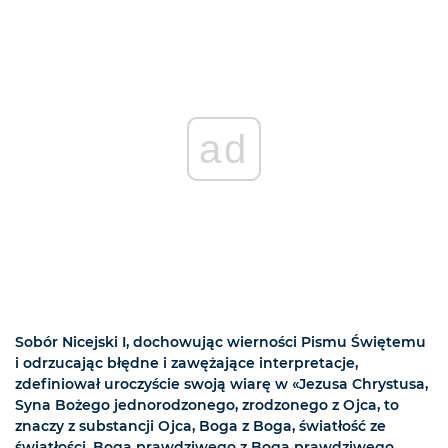
ad
Sobór Nicejski I, dochowując wierności Pismu Świętemu
i odrzucając błędne i zawężające interpretacje,
zdefiniował uroczyście swoją wiarę w «Jezusa Chrystusa,
Syna Bożego jednorodzonego, zrodzonego z Ojca, to
znaczy z substancji Ojca, Boga z Boga, światłość ze
światłości, Boga prawdziwego z Boga prawdziwego,