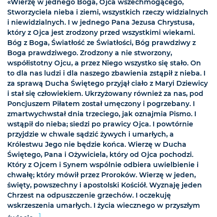
«Wierzę w jednego Boga, Ojca wszechmogącego,
Stworzyciela nieba i ziemi, wszystkich rzeczy widzialnych
i niewidzialnych. I w jednego Pana Jezusa Chrystusa,
który z Ojca jest zrodzony przed wszystkimi wiekami.
Bóg z Boga, Światłość ze Światłości, Bóg prawdziwy z
Boga prawdziwego. Zrodzony a nie stworzony,
współistotny Ojcu, a przez Niego wszystko się stało. On
to dla nas ludzi i dla naszego zbawienia zstąpił z nieba. I
za sprawą Ducha Świętego przyjął ciało z Maryi Dziewicy
i stał się człowiekiem. Ukrzyżowany również za nas, pod
Poncjuszem Piłatem został umęczony i pogrzebany. I
zmartwychwstał dnia trzeciego, jak oznajmia Pismo. I
wstąpił do nieba; siedzi po prawicy Ojca. I powtórnie
przyjdzie w chwale sądzić żywych i umarłych, a
Królestwu Jego nie będzie końca. Wierzę w Ducha
Świętego, Pana i Ożywiciela, który
od Ojca pochodzi
.
Który z Ojcem i Synem wspólnie odbiera uwielbienie i
chwałę; który mówił przez Proroków. Wierzę w jeden,
święty, powszechny i apostolski Kościół. Wyznaję jeden
Chrzest na odpuszczenie grzechów. I oczekuję
wskrzeszenia umarłych. I życia wiecznego w przyszłym
1