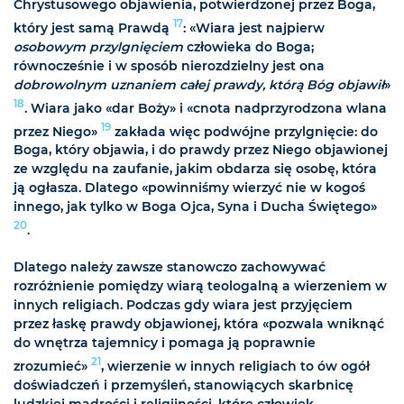
Chrystusowego objawienia, potwierdzonej przez Boga,
17
który jest samą Prawdą
: «Wiara jest najpierw
osobowym przylgnięciem
człowieka do Boga;
równocześnie i w sposób nierozdzielny jest ona
dobrowolnym uznaniem całej prawdy, którą Bóg objawił
»
18
. Wiara jako «dar Boży» i «cnota nadprzyrodzona wlana
19
przez Niego»
zakłada więc podwójne przylgnięcie: do
Boga, który objawia, i do prawdy przez Niego objawionej
ze względu na zaufanie, jakim obdarza się osobę, która
ją ogłasza. Dlatego «powinniśmy wierzyć nie w kogoś
innego, jak tylko w Boga Ojca, Syna i Ducha Świętego»
20
.
Dlatego należy zawsze stanowczo zachowywać
rozróżnienie pomiędzy wiarą teologalną a wierzeniem w
innych religiach. Podczas gdy wiara jest przyjęciem
przez łaskę prawdy objawionej, która «pozwala wniknąć
do wnętrza tajemnicy i pomaga ją poprawnie
21
zrozumieć»
, wierzenie w innych religiach to ów ogół
doświadczeń i przemyśleń, stanowiących skarbnicę
ludzkiej mądrości i religijności, które człowiek