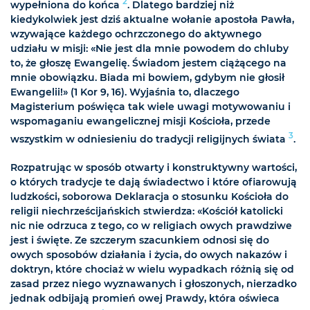
2
wypełniona do końca
. Dlatego bardziej niż
kiedykolwiek jest dziś aktualne wołanie apostoła Pawła,
wzywające każdego ochrzczonego do aktywnego
udziału w misji: «Nie jest dla mnie powodem do chluby
to, że głoszę Ewangelię. Świadom jestem ciążącego na
mnie obowiązku. Biada mi bowiem, gdybym nie głosił
Ewangelii!» (1 Kor 9, 16). Wyjaśnia to, dlaczego
Magisterium poświęca tak wiele uwagi motywowaniu i
wspomaganiu ewangelicznej misji Kościoła, przede
3
wszystkim w odniesieniu do tradycji religijnych świata
.
Rozpatrując w sposób otwarty i konstruktywny wartości,
o których tradycje te dają świadectwo i które ofiarowują
ludzkości, soborowa Deklaracja o stosunku Kościoła do
religii niechrześcijańskich stwierdza: «Kościół katolicki
nic nie odrzuca z tego, co w religiach owych prawdziwe
jest i święte. Ze szczerym szacunkiem odnosi się do
owych sposobów działania i życia, do owych nakazów i
doktryn, które chociaż w wielu wypadkach różnią się od
zasad przez niego wyznawanych i głoszonych, nierzadko
jednak odbijają promień owej Prawdy, która oświeca