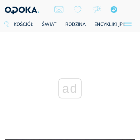
KOŚCIÓŁ
ŚWIAT
RODZINA
ENCYKLIKI JPII
SE
ad