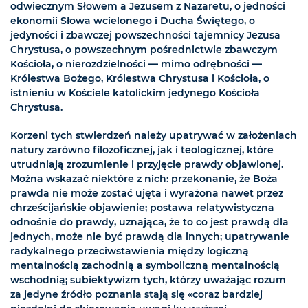
odwiecznym Słowem a Jezusem z Nazaretu, o jedności
ekonomii Słowa wcielonego i Ducha Świętego, o
jedyności i zbawczej powszechności tajemnicy Jezusa
Chrystusa, o powszechnym pośrednictwie zbawczym
Kościoła, o nierozdzielności — mimo odrębności —
Królestwa Bożego, Królestwa Chrystusa i Kościoła, o
istnieniu w Kościele katolickim jedynego Kościoła
Chrystusa.
Korzeni tych stwierdzeń należy upatrywać w założeniach
natury zarówno filozoficznej, jak i teologicznej, które
utrudniają zrozumienie i przyjęcie prawdy objawionej.
Można wskazać niektóre z nich: przekonanie, że Boża
prawda nie może zostać ujęta i wyrażona nawet przez
chrześcijańskie objawienie; postawa relatywistyczna
odnośnie do prawdy, uznająca, że to co jest prawdą dla
jednych, może nie być prawdą dla innych; upatrywanie
radykalnego przeciwstawienia między logiczną
mentalnością zachodnią a symboliczną mentalnością
wschodnią; subiektywizm tych, którzy uważając rozum
za jedyne źródło poznania stają się «coraz bardziej