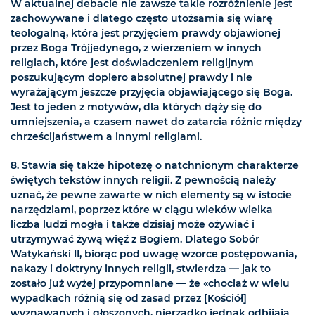
W aktualnej debacie nie zawsze takie rozróżnienie jest
zachowywane i dlatego często utożsamia się wiarę
teologalną, która jest przyjęciem prawdy objawionej
przez Boga Trójjedynego, z wierzeniem w innych
religiach, które jest doświadczeniem religijnym
poszukującym dopiero absolutnej prawdy i nie
wyrażającym jeszcze przyjęcia objawiającego się Boga.
Jest to jeden z motywów, dla których dąży się do
umniejszenia, a czasem nawet do zatarcia różnic między
chrześcijaństwem a innymi religiami.
8. Stawia się także hipotezę o natchnionym charakterze
świętych tekstów innych religii. Z pewnością należy
uznać, że pewne zawarte w nich elementy są w istocie
narzędziami, poprzez które w ciągu wieków wielka
liczba ludzi mogła i także dzisiaj może ożywiać i
utrzymywać żywą więź z Bogiem. Dlatego Sobór
Watykański II, biorąc pod uwagę wzorce postępowania,
nakazy i doktryny innych religii, stwierdza — jak to
zostało już wyżej przypomniane — że «chociaż w wielu
wypadkach różnią się od zasad przez [Kościół]
wyznawanych i głoszonych, nierzadko jednak odbijają