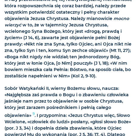
która rozpowszechnia się coraz bardziej, należy przede
wszystkim potwierdzić ostateczny i pełny charakter
objawienia Jezusa Chrystusa. Należy mianowicie
mocno
wierzyć
w to, że w tajemnicy Jezusa Chrystusa,
wcielonego Syna Bożego, który jest «drogą, prawdą i
życiem» (J 14, 6), zawarte jest objawienie pełni Bożej
prawdy: «Nikt nie zna Syna, tylko Ojciec, ani Ojca nikt nie
zna, tylko Syn i ten, komu Syn zechce objawić» (Mt 11, 27);
«Boga nikt nigdy nie widział; ten jednorodzony Bóg,
który jest w łonie Ojca, [o Nim] pouczył» (J 1, 18); «W nim
bowiem mieszka cała Pełnia: Bóstwo, na sposób ciała, bo
zostaliście napełnieni w Nim» (Kol 2, 9-10).
Sobór Watykański II, wierny Bożemu słowu, naucza:
«Najgłębsza zaś prawda o Bogu i o zbawieniu człowieka
jaśnieje nam przez to objawienie w osobie Chrystusa,
który jest zarazem pośrednikiem i pełnią całego
9
objawienia»
. I przypomina: «Jezus Chrystus więc, Słowo
Wcielone, «człowiek do ludzi» posłany, «głosi słowo Boże»
(por. J 3, 34) i dopełnia dzieła zbawienia, które Ojciec
powierzył Mu do wykonania (por. J 5, 36; 17, 4). Dlatego