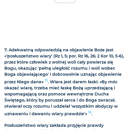
7. Adekwatną odpowiedzią na objawienie Boże jest
«'posłuszeństwo wiary' (Rz 1, 5; por. Rz 16, 26; 2 Kor 10, 5-6),
przez które człowiek z wolnej woli cały powierza się
Bogu, okazując 'pełną uległość rozumu i woli wobec
Boga objawiającego' i dobrowolnie uznając objawienie
15
przez Niego dane»
. Wiara jest darem łaski: «By móc
okazać wiarę, trzeba mieć łaskę Bożą uprzedzającą i
wspomagającą oraz pomoce wewnętrzne Ducha
Świętego, który by poruszał serca i do Boga zwracał,
otwierał oczy rozumu i udzielał 'wszystkim słodyczy w
16
uznawaniu i dawaniu wiary prawdzie'»
.
Posłuszeństwo wiary zakłada przyjęcie prawdy