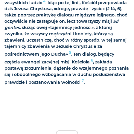
4
wszystkich ludzi»
. Idąc po tej linii, Kościół przepowiada
dziś Jezusa Chrystusa, «drogę, prawdę i życie» (J 14, 6),
także poprzez praktykę dialogu międzyreligijnego, choć
oczywiście nie zastępuje on, lecz towarzyszy misji
ad
gentes
, służąc owej «tajemnicy jedności», z której
«wynika, że wszyscy mężczyźni i kobiety, którzy są
zbawieni, uczestniczą, choć w różny sposób, w tej samej
tajemnicy zbawienia w Jezusie Chrystusie za
5
pośrednictwem jego Ducha»
. Ten dialog, będący
6
częścią ewangelizacyjnej misji Kościoła
, zakłada
postawę zrozumienia, dążenie do wzajemnego poznania
się i obopólnego wzbogacania w duchu posłuszeństwa
7
prawdzie i poszanowania wolności
.