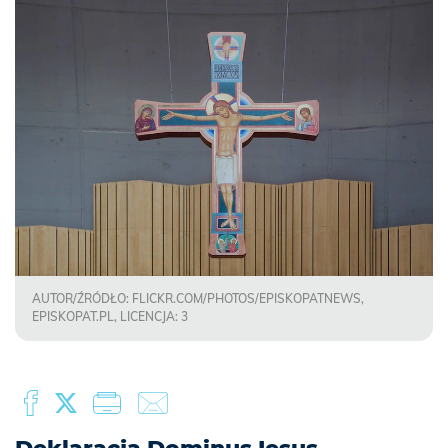
AUTOR/ŹRÓDŁO: FLICKR.COM/PHOTOS/EPISKOPATNEWS,
EPISKOPAT.PL, LICENCJA: 3