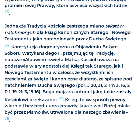
promień owej Prawdy, która oświeca wszystkich ludzi»
23
.
Jednakże Tradycja Kościoła zastrzega miano
tekstów
natchnionych
dla ksiąg kanonicznych Starego i Nowego
Testamentu jako natchnionych przez Ducha Świętego
24
. Konstytucja dogmatyczna o Objawieniu Bożym
Soboru Watykańskiego II, przejmując tę Tradycję,
naucza: «Albowiem święta Matka-Kościół uważa na
podstawie wiary apostolskiej Księgi tak Starego, jak i
Nowego Testamentu w całości, ze wszystkimi ich
częściami za święte i kanoniczne dlatego, że spisane pod
natchnieniem Ducha Świętego (por. J 20, 31; 2 Tm 3, 16; 2
P 1, 19-21; 3, 15-16), Boga mają za autora i jako takie zostały
25
Kościołowi przekazane»
. Księgi te «w sposób pewny,
wiernie i bez błędu uczą prawdy, jaka z woli Bożej miała
być przez Pismo św. utrwalona dla naszego zbawienia»
26
.