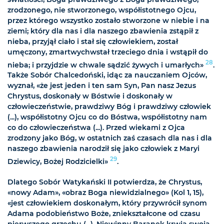
zrodzonego, nie stworzonego, współistotnego Ojcu,
przez którego wszystko zostało stworzone w niebie i na
ziemi; który dla nas i dla naszego zbawienia zstąpił z
nieba, przyjął ciało i stał się człowiekiem, został
umęczony, zmartwychwstał trzeciego dnia i wstąpił do
28
nieba; i przyjdzie w chwale sądzić żywych i umarłych»
.
Także Sobór Chalcedoński, idąc za nauczaniem Ojców,
wyznał, «że jest jeden i ten sam Syn, Pan nasz Jezus
Chrystus, doskonały w Bóstwie i doskonały w
człowieczeństwie, prawdziwy Bóg i prawdziwy człowiek
(...), współistotny Ojcu co do Bóstwa, współistotny nam
co do człowieczeństwa (...). Przed wiekami z Ojca
zrodzony jako Bóg, w ostatnich zaś czasach dla nas i dla
naszego zbawienia narodził się jako człowiek z Maryi
29
Dziewicy, Bożej Rodzicielki»
.
Dlatego Sobór Watykański II potwierdza, że Chrystus,
«nowy Adam», «obraz Boga niewidzialnego» (Kol 1, 15),
«jest człowiekiem doskonałym, który przywrócił synom
Adama podobieństwo Boże, zniekształcone od czasu
pierwszego grzechu (...). Niewinny Baranek krwią swoją