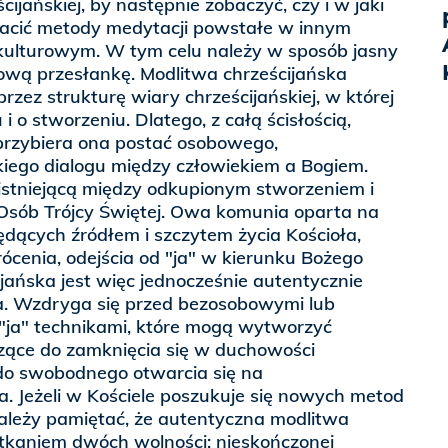
ijańskiej, by następnie zobaczyć, czy i w jaki
acić metody medytacji powstałe w innym
i kulturowym. W tym celu należy w sposób jasny
wą przesłankę. Modlitwa chrześcijańska
rzez strukturę wiary chrześcijańskiej, w której
i o stworzeniu. Dlatego, z całą ścisłością,
przybiera ona postać osobowego,
iego dialogu między człowiekiem a Bogiem.
stniejącą między odkupionym stworzeniem i
sób Trójcy Świętej. Owa komunia oparta na
będących źródłem i szczytem życia Kościoła,
cenia, odejścia od "ja" w kierunku Bożego
ijańska jest więc jednocześnie autentycznie
a. Wzdryga się przed bezosobowymi lub
ja" technikami, które mogą wytworzyć
ące do zamknięcia się w duchowości
 do swobodnego otwarcia się na
. Jeżeli w Kościele poszukuje się nowych metod
należy pamiętać, że autentyczna modlitwa
otkaniem dwóch wolności: nieskończonej