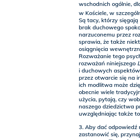
wschodnich ogólnie, d
w Kościele, w szczegól
Są tacy, którzy sięgaj
brak duchowego spoko
narzuconemu przez roz
sprawia, że także niek
osiągnięcia wewnętrzn
Rozważanie tego psych
rozważań niniejszego
L
i duchowych aspektów z
przez otwarcie się na 
ich modlitwa może dzię
obecnie wiele tradycyj
użycia, pytają, czy wo
naszego dziedzictwa 
uwzględniając także to
3. Aby dać odpowiedź 
zastanowić się, przyna