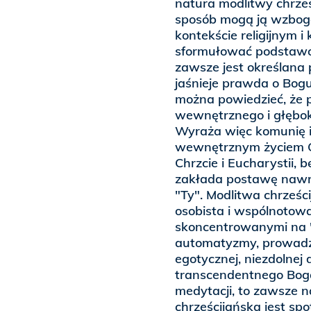
natura modlitwy chrześc
sposób mogą ją wzbog
kontekście religijnym 
sformułować podstawo
zawsze jest określana p
jaśnieje prawda o Bogu 
można powiedzieć, że 
wewnętrznego i głębok
Wyraża więc komunię i
wewnętrznym życiem O
Chrzcie i Eucharystii, 
zakłada postawę nawró
"Ty". Modlitwa chrześc
osobista i wspólnotow
skoncentrowanymi na "
automatyzmy, prowadz
egotycznej, niezdolnej
transcendentnego Boga
medytacji, to zawsze 
chrześcijańska jest sp