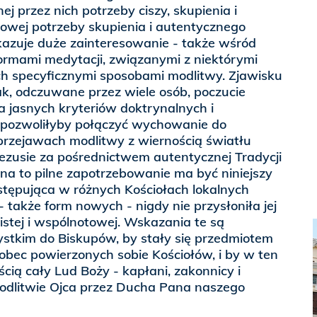
j przez nich potrzeby ciszy, skupienia i
e owej potrzeby skupienia i autentycznego
azuje duże zainteresowanie - także wśród
formami medytacji, związanymi z niektórymi
ich specyficznymi sposobami modlitwy. Zjawisku
k, odczuwane przez wiele osób, poczucie
a jasnych kryteriów doktrynalnych i
e pozwoliłyby połączyć wychowanie do
przejawach modlitwy z wiernością światłu
ezusie za pośrednictwem autentycznej Tradycji
na to pilne zapotrzebowanie ma być niniejszy
ystępująca w różnych Kościołach lokalnych
 także form nowych - nigdy nie przysłoniła jej
istej i wspólnotowej. Wskazania te są
stkim do Biskupów, by stały się przedmiotem
 wobec powierzonych sobie Kościołów, i by w ten
cią cały Lud Boży - kapłani, zakonnicy i
odlitwie Ojca przez Ducha Pana naszego