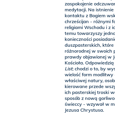
zaspokojenie odczuwane
medytacji. Na istnieni
kontaktu z Bogiem wsk
chrześcijan - różnymi 
religiami Wschodu i z 
temu towarzyszy jedna
konieczności posiadani
duszpasterskich, któr
różnorodnej w swoich 
prawdy objawionej w J
Kościoła. Odpowiedzią 
List
; chodzi o to, by w
wielość form modlitwy -
właściwej natury, osob
kierowane przede wszy
ich pasterskiej troski
sposób z nową gorliwoś
świeccy - wzywał w m
Jezusa Chrystusa.