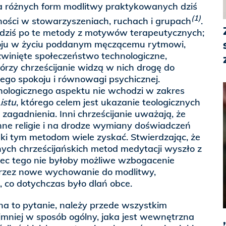
la różnych form modlitwy praktykowanych dziś
(1)
ności w stowarzyszeniach, ruchach i grupach
.
ą dziś po te metody z motywów terapeutycznych;
ju w życiu poddanym męczącemu rytmowi,
winięte społeczeństwo technologiczne,
tórzy chrześcijanie widzą w nich drogę do
ego spokoju i równowagi psychicznej.
ologicznego aspektu nie wchodzi w zakres
istu
, którego celem jest ukazanie teologicznych
agadnienia. Inni chrześcijanie uważają, że
inne religie i na drodze wymiany doświadczeń
ki tym metodom wiele zyskać. Stwierdzając, że
nych chrześcijańskich metod medytacji wyszło z
bec tego nie byłoby możliwe wzbogacenie
przez nowe wychowanie do modlitwy,
, co dotychczas było dlań obce.
na to pytanie, należy przede wszystkim
jmniej w sposób ogólny, jaka jest wewnętrzna