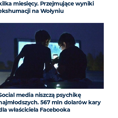
kilka miesięcy. Przejmujące wyniki
ekshumacji na Wołyniu
Social media niszczą psychikę
najmłodszych. 567 mln dolarów kary
dla właściciela Facebooka