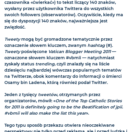
czasownika «ćwierkać») to tekst liczący 140 znaków,
wysłany przez użytkownika Twittera do wszystkich
swoich followers (obserwatorów). Oczywiście, kiedy ma
się do dyspozycji 140 znaków, najważniejsza jest
zwięzłość.
Tweety
mogą być gromadzone tematycznie przez
oznaczenie słowem kluczem, zwanym
hashtag
(#).
Tweety
poświęcone
Vatican Blogger Meeting 2011
—
oznaczone słowem kluczem #vbmii — natychmiast
zyskały status
trending
, czyli znalazły się na liście
dziesięciu najbardziej wówczas popularnych tematów
na Twitterze, obok komentarzy do informacji o śmierci
Osamy bin Ladena, którą również podał Twitter.
Jeden z tysięcy
tweetów
, otrzymanych przez
organizatorów, mówił: «
One of the Top Catholic Stories
for 2011 is definitely going to be the Beatification of jpii.
#vbmii will also make the list this year
».
Tego typu sposób przekazu otwiera nieoczekiwane
perspektywy nie tylko przed reklamą, ale i przed ludzką i