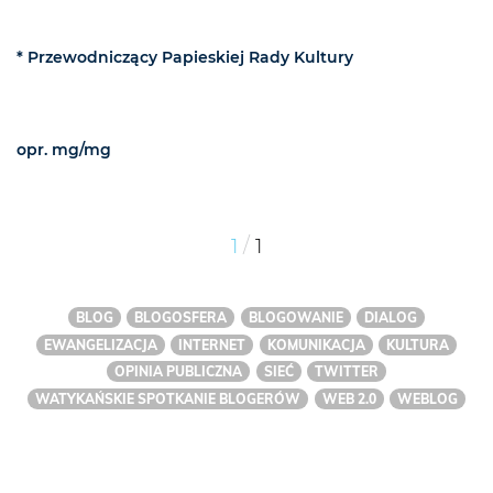
* Przewodniczący
Papieskiej Rady Kultury
opr. mg/mg
/
1
1
BLOG
BLOGOSFERA
BLOGOWANIE
DIALOG
EWANGELIZACJA
INTERNET
KOMUNIKACJA
KULTURA
OPINIA PUBLICZNA
SIEĆ
TWITTER
WATYKAŃSKIE SPOTKANIE BLOGERÓW
WEB 2.0
WEBLOG