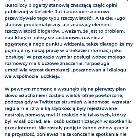
«Katoliccy blogerzy stanowią znaczącą część opinii
publicznej w Kościele. Już nauczanie soborowe
przewidywało tego typu rzeczywistość». A także: «Ego
stanowi problematyczny, ale znaczący element
rzeczywistości blogerów. Uważam, że jest to problem,
nad którym należy się zastanowić również z
egzystencjalnego punktu widzenia, także dlatego, że my
pojmujemy naszą pracę w przekazie informacji jako
'posługę'. W przekazie wymiar posługi wobec mojego
rozmówcy ma kluczowe znaczenie. Ta posługa
umożliwia wzrost demokracji, poszanowania i dialogu
we wspólnocie ludzkiej».
W pewnym momencie wysunęło się na pierwszy plan
słowo «słuchanie» i zostało wielokrotnie powtórzone,
podczas gdy w Twitterze strumień wiadomości wzrastał
regularnie i z wielką szybkością były rejestrowane
nastroje, pomysły, myśli i reakcje nie tylko tych, którzy
byli w sali obrad, ale i osób uczestniczących w spotkaniu
przez internet. Nie zostały podjęte żadne zobowiązania
na przyszłość, ponieważ na zakończenie spotkania nie