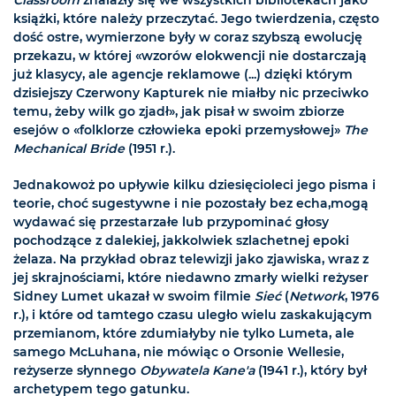
Classroom
znalazły się we wszystkich bibliotekach jako
książki, które należy przeczytać. Jego twierdzenia, często
dość ostre, wymierzone były w coraz szybszą ewolucję
przekazu, w której «wzorów elokwencji nie dostarczają
już klasycy, ale agencje reklamowe (...) dzięki którym
dzisiejszy Czerwony Kapturek nie miałby nic przeciwko
temu, żeby wilk go zjadł», jak pisał w swoim zbiorze
esejów o «folklorze człowieka epoki przemysłowej»
The
Mechanical Bride
(1951 r.).
Jednakowoż po upływie kilku dziesięcioleci jego pisma i
teorie, choć sugestywne i nie pozostały bez echa,mogą
wydawać się przestarzałe lub przypominać głosy
pochodzące z dalekiej, jakkolwiek szlachetnej epoki
żelaza. Na przykład obraz telewizji jako zjawiska, wraz z
jej skrajnościami, które niedawno zmarły wielki reżyser
Sidney Lumet ukazał w swoim filmie
Sieć
(
Network
, 1976
r.), i które od tamtego czasu uległo wielu zaskakującym
przemianom, które zdumiałyby nie tylko Lumeta, ale
samego McLuhana, nie mówiąc o Orsonie Wellesie,
reżyserze słynnego
Obywatela Kane'a
(1941 r.), który był
archetypem tego gatunku.