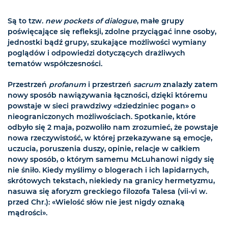
Są to tzw.
new pockets of dialogue
, małe grupy
poświęcające się refleksji, zdolne przyciągać inne osoby,
jednostki bądź grupy, szukające możliwości wymiany
poglądów i odpowiedzi dotyczących drażliwych
tematów współczesności.
Przestrzeń
profanum
i przestrzeń
sacrum
znalazły zatem
nowy sposób nawiązywania łączności, dzięki któremu
powstaje w sieci prawdziwy «dziedziniec pogan» o
nieograniczonych możliwościach. Spotkanie, które
odbyło się 2 maja, pozwoliło nam zrozumieć, że powstaje
nowa rzeczywistość, w której przekazywane są emocje,
uczucia, poruszenia duszy, opinie, relacje w całkiem
nowy sposób, o którym samemu McLuhanowi nigdy się
nie śniło. Kiedy myślimy o blogerach i ich lapidarnych,
skrótowych tekstach, niekiedy na granicy hermetyzmu,
nasuwa się aforyzm greckiego filozofa Talesa (vii-vi w.
przed Chr.): «Wielość słów nie jest nigdy oznaką
mądrości».