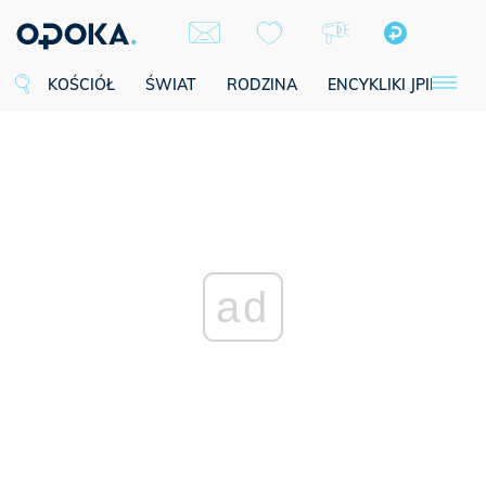
KOŚCIÓŁ
ŚWIAT
RODZINA
ENCYKLIKI JPII
SE
ad