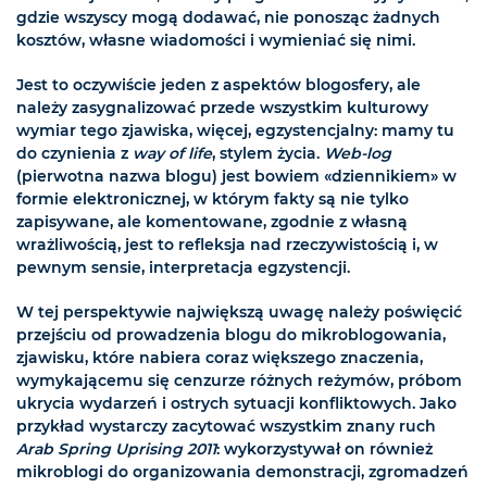
gdzie wszyscy mogą dodawać, nie ponosząc żadnych
kosztów, własne wiadomości i wymieniać się nimi.
Jest to oczywiście jeden z aspektów blogosfery, ale
należy zasygnalizować przede wszystkim kulturowy
wymiar tego zjawiska, więcej, egzystencjalny: mamy tu
do czynienia z
way of life
, stylem życia.
Web-log
(pierwotna nazwa blogu) jest bowiem «dziennikiem» w
formie elektronicznej, w którym fakty są nie tylko
zapisywane, ale komentowane, zgodnie z własną
wrażliwością, jest to refleksja nad rzeczywistością i, w
pewnym sensie, interpretacja egzystencji.
W tej perspektywie największą uwagę należy poświęcić
przejściu od prowadzenia blogu do mikroblogowania,
zjawisku, które nabiera coraz większego znaczenia,
wymykającemu się cenzurze różnych reżymów, próbom
ukrycia wydarzeń i ostrych sytuacji konfliktowych. Jako
przykład wystarczy zacytować wszystkim znany ruch
Arab Spring Uprising 2011
: wykorzystywał on również
mikroblogi do organizowania demonstracji, zgromadzeń