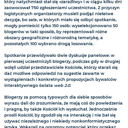
który natychmiast stał się «zaraźliwy» i w ciągu kilku dni
zaowocował 750 zgłoszeniami uczestnictwa. Z przyczyn
logistycznych organizatorzy musieli podjąć niełatwe
decyzje, bo sale, w których miało się odbyć spotkanie,
mogły pomieścić tylko 150 osób: wyselekcjonowano 50
blogerów w taki sposób, by reprezentowali różne
obszary geograficzne i różnorodną tematykę, a
pozostałych 100 wybrano drogą losowania.
Spotkanie przewidywało dwie dyskusje panelowe: w
pierwszej uczestniczyli blogerzy, podczas gdy w drugiej
wzięli udział przedstawiciele Kościoła, którzy starali się
dać możliwe odpowiedzi na sugestie zawarte w
wystąpieniach i konkretnych propozycjach bywalców
interaktywnego świata
web 2.0
.
Blogerzy za pomocą typowych dla siebie sposobów
wyrazu dali do zrozumienia, że mają coś do powiedzenia
i pragną, by także Kościół ich wysłuchał. Jednocześnie
prosili Kościół, by zgodził się na interakcję i nie bał się
używać niezależnego i niekiedy nonkonformistycznego
języka. Wskazali na ogromny potencjał, który przekaz