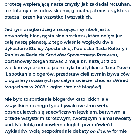
protezę wspierającą nasze zmysły, jak zakładał McLuhan,
ale totalnym «środowiskiem», globalną atmosferą, która
otacza i przenika wszystko i wszystkich.
Jednym z najbardziej znaczących symboli jest z
pewnością blog, gęsta sieć przekazu, która objęła już
całą naszą planetę. Z tego właśnie względu dwie
dykasterie Stolicy Apostolskiej, Papieska Rada Kultury i
Papieska Rada ds. Środków Społecznego Przekazu,
postanowiły zorganizować 2 maja br., nazajutrz po
wielkim wydarzeniu, jakim była beatyfikacja Jana Pawła
ii, spotkanie blogerów, przedstawicieli 157mln bywalców
blogosfery rozsianych po całym świecie (chociaż «Wired
Magazine» w 2008 r. ogłosił śmierć blogów!).
Nie było to spotkanie blogerów katolickich, ale
wszystkich różnego typu bywalców stron web,
posługujących się specyficznym językiem, barwnym, a
przede wszystkim skrótowym, tworzącym niemal swoisty
kod. Nie lubią oni bowiem długich przemówień i
wykładów, wolą bezpośrednie debaty
on line
, w formie