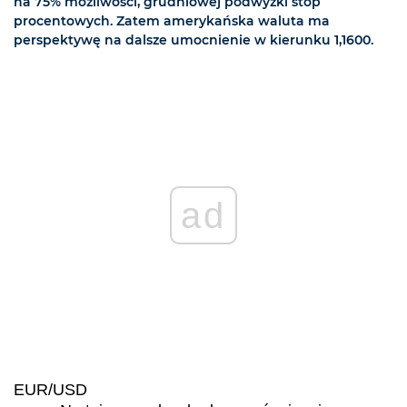
na 75% możliwości, grudniowej podwyżki stóp
procentowych. Zatem amerykańska waluta ma
perspektywę na dalsze umocnienie w kierunku 1,1600.
ad
EUR/USD