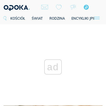
KOŚCIÓŁ
ŚWIAT
RODZINA
ENCYKLIKI JPII
SE
ad