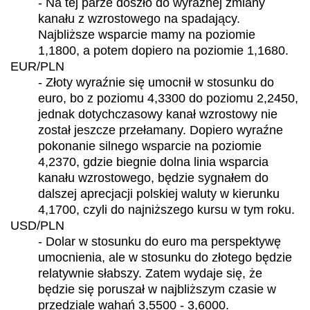
- Na tej parze doszło do wyraźnej zmiany
kanału z wzrostowego na spadający.
Najbliższe wsparcie mamy na poziomie
1,1800, a potem dopiero na poziomie 1,1680.
EUR/PLN
- Złoty wyraźnie się umocnił w stosunku do
euro, bo z poziomu 4,3300 do poziomu 2,2450,
jednak dotychczasowy kanał wzrostowy nie
został jeszcze przełamany. Dopiero wyraźne
pokonanie silnego wsparcie na poziomie
4,2370, gdzie biegnie dolna linia wsparcia
kanału wzrostowego, będzie sygnałem do
dalszej aprecjacji polskiej waluty w kierunku
4,1700, czyli do najniższego kursu w tym roku.
USD/PLN
- Dolar w stosunku do euro ma perspektywę
umocnienia, ale w stosunku do złotego będzie
relatywnie słabszy. Zatem wydaje się, że
będzie się poruszał w najbliższym czasie w
przedziale wahań 3,5500 - 3,6000.