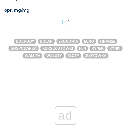
opr. mg/mg
/
1
1
DOCHODY
DOLAR
EKONOMIA
EURO
FINANSE
GOSPODARKA
KURS ZŁOTÓWKI
PLN
RYNEK
RYNKI
WALUTA
WALUTY
ZŁOTY
ZŁOTÓWKA
ad