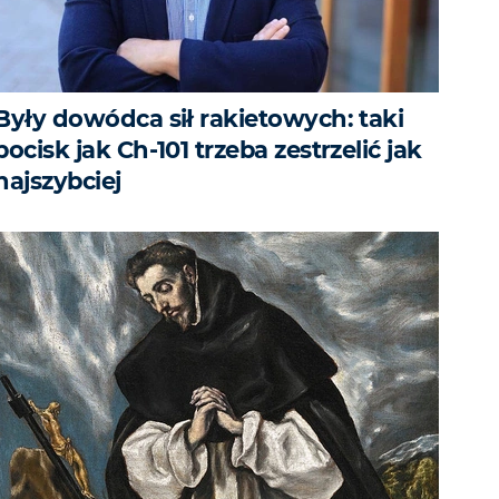
Były dowódca sił rakietowych: taki
pocisk jak Ch-101 trzeba zestrzelić jak
najszybciej