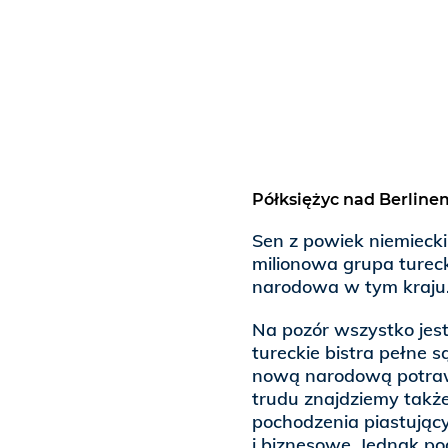
Półksiężyc nad Berline
Sen z powiek niemieck
milionowa grupa turec
narodowa w tym kraju
Na pozór wszystko jes
tureckie bistra pełne
nową narodową potraw
trudu znajdziemy także
pochodzenia piastując
i biznesowe. Jednak p