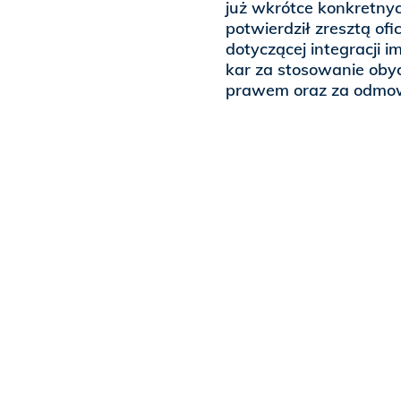
już wkrótce konkretny
potwierdził zresztą ofi
dotyczącej integracji i
kar za stosowanie oby
prawem oraz za odmow