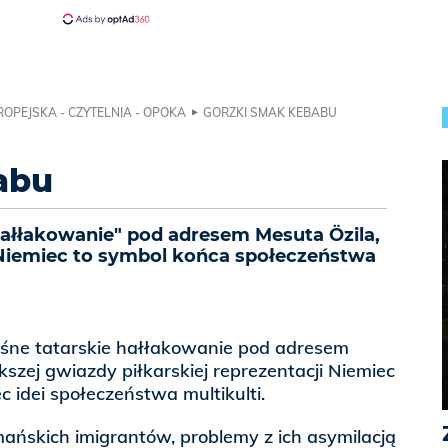
ROPEJSKA - CZYTELNIA - OPOKA
GORZKI SMAK KEBABU
abu
"hałłakowanie" pod adresem Mesuta Özila,
 Niemiec to symbol końca społeczeństwa
łośne tatarskie hałłakowanie pod adresem
szej gwiazdy piłkarskiej reprezentacji Niemiec
c idei społeczeństwa multikulti.
ańskich imigrantów, problemy z ich asymilacją