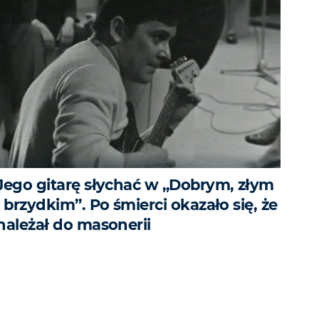
Jego gitarę słychać w „Dobrym, złym
i brzydkim”. Po śmierci okazało się, że
należał do masonerii