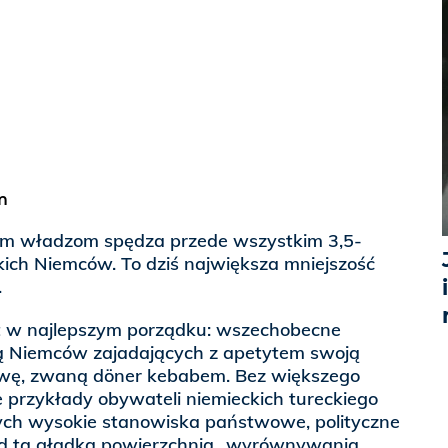
m
im władzom spędza przede wszystkim 3,5-
kich Niemców. To dziś największa mniejszość
.
t w najlepszym porządku: wszechobecne
 są Niemców zajadających z apetytem swoją
ę, zwaną döner kebabem. Bez większego
 przykłady obywateli niemieckich tureckiego
ych wysokie stanowiska państwowe, polityczne
od tą gładką powierzchnią „wyrównywania