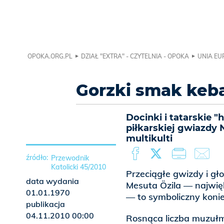
OPOKA.ORG.PL
DZIAŁ "EXTRA" - CZYTELNIA - OPOKA
UNIA EU
Gorzki smak keb
Docinki i tatarskie 
piłkarskiej gwiazdy
multikulti
Przewodnik
Katolicki 45/2010
Przeciągłe gwizdy i g
data wydania
Mesuta Özila — najwięk
01.01.1970
— to symboliczny konie
publikacja
04.11.2010 00:00
Rosnąca liczba muzułm