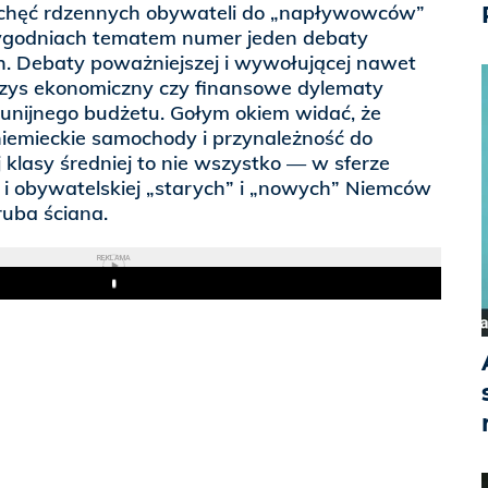
echęć rdzennych obywateli do „napływowców”
 tygodniach tematem numer jeden debaty
h. Debaty poważniejszej i wywołującej nawet
yzys ekonomiczny czy finansowe dylematy
 unijnego budżetu. Gołym okiem widać, że
niemieckie samochody i przynależność do
j klasy średniej to nie wszystko — w sferze
 i obywatelskiej „starych” i „nowych” Niemców
ruba ściana.
REKLAMA
Play