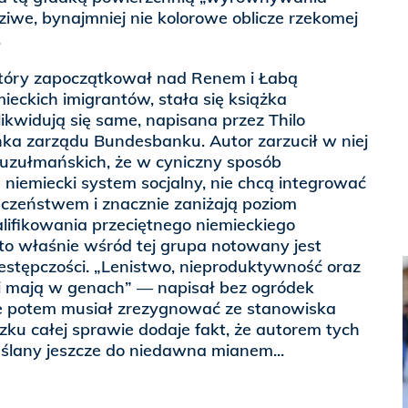
dziwe, bynajmniej nie kolorowe oblicze rzekomej
.
tóry zapoczątkował nad Renem i Łabą
ieckich imigrantów, stała się książka
kwidują się same, napisana przez Thilo
nka zarządu Bundesbanku. Autor zarzucił w niej
uzułmańskich, że w cyniczny sposób
 niemiecki system socjalny, nie chcą integrować
eczeństwem i znacznie zaniżają poziom
lifikowania przeciętnego niemieckiego
to właśnie wśród tej grupa notowany jest
estępczości. „Lenistwo, nieproduktywność oraz
cji mają w genach” — napisał bez ogródek
ce potem musiał zrezygnować ze stanowiska
u całej sprawie dodaje fakt, że autorem tych
eślany jeszcze do niedawna mianem...