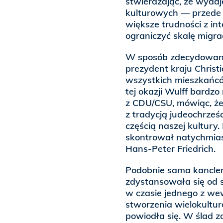
stwierdzając, że wydaj
kulturowych — przede 
większe trudności z in
ograniczyć skalę migra
W sposób zdecydowany 
prezydent kraju Christi
wszystkich mieszkańcó
tej okazji Wulff bardz
z CDU/CSU, mówiąc, że 
z tradycją judeochrześc
częścią naszej kultury.
skontrował natychmia
Hans-Peter Friedrich.
Podobnie sama kanclerz
zdystansowała się od s
w czasie jednego z we
stworzenia wielokultu
powiodła się. W ślad 