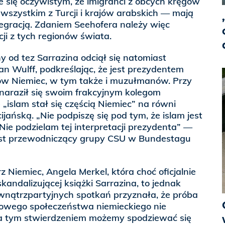
e się oczywistym, że imigranci z obcych kręgów
wszystkim z Turcji i krajów arabskich — mają
tegracją. Zdaniem Seehofera należy więc
cji z tych regionów świata.
od tez Sarrazina odciął się natomiast
an Wulff, podkreślając, że jest prezydentem
w Niemiec, w tym także i muzułmanów. Przy
o naraził się swoim frakcyjnym kolegom
„islam stał się częścią Niemiec” na równi
ijańską. „Nie podpiszę się pod tym, że islam jest
 Nie podzielam tej interpretacji prezydenta” —
st przewodniczący grupy CSU w Bundestagu
 Niemiec, Angela Merkel, która choć oficjalnie
kandalizującej książki Sarrazina, to jednak
wnątrzpartyjnych spotkań przyznała, że próba
rowego społeczeństwa niemieckiego nie
za tym stwierdzeniem możemy spodziewać się