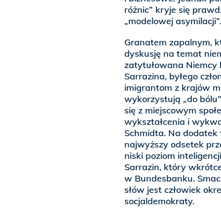
różnic” kryje się praw
„modelowej asymilacji”
Granatem zapalnym, k
dyskusję na temat niem
zatytułowana Niemcy li
Sarrazina, byłego czło
imigrantom z krajów m
wykorzystują „do bólu”
się z miejscowym społ
wykształcenia i wykwa
Schmidta. Na dodatek 
najwyższy odsetek prz
niski poziom inteligen
Sarrazin, który wkrót
w Bundesbanku. Smaczk
słów jest człowiek okr
socjaldemokraty.