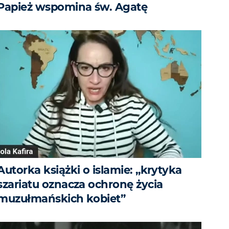
Papież wspomina św. Agatę
Autorka książki o islamie: „krytyka
szariatu oznacza ochronę życia
muzułmańskich kobiet”