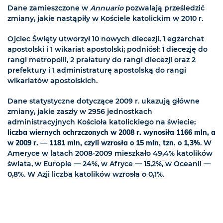
Dane zamieszczone w
Annuario
pozwalają prześledzić
zmiany, jakie nastąpiły w Kościele katolickim w 2010 r.
Ojciec Święty utworzył 10 nowych diecezji, 1 egzarchat
apostolski i 1 wikariat apostolski; podniósł: 1 diecezję do
rangi metropolii, 2 prałatury do rangi diecezji oraz 2
prefektury i 1 administraturę apostolską do rangi
wikariatów apostolskich.
Dane statystyczne dotyczące 2009 r. ukazują główne
zmiany, jakie zaszły w 2956 jednostkach
administracyjnych Kościoła katolickiego na świecie;
liczba wiernych ochrzczonych w 2008 r. wynosiła 1166 mln, a
w 2009 r. — 1181 mln, czyli wzrosła o 15 mln, tzn. o 1,3%
. W
Ameryce w latach 2008-2009 mieszkało 49,4% katolików
świata, w Europie — 24%, w Afryce — 15,2%, w Oceanii —
0,8%. W Azji liczba katolików wzrosła o 0,1%.