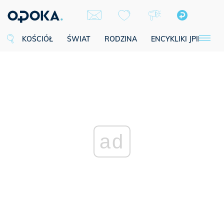
KOŚCIÓŁ
ŚWIAT
RODZINA
ENCYKLIKI JPII
SE
ad