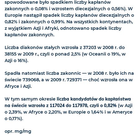
spowodowane było spadkiem liczby kapłanów
zakonnych o 0,08% i wzrostem diecezjalnych o 0,56%). W
Europie nastąpił spadek liczby kapłanów diecezjalnych o
0,82% i zakonnych o 0,99%. Na wszystkich kontynentach,
z wyjątkiem Azji i Afryki, odnotowano spadek liczby
kapłanów zakonnych.
Liczba diakonów stałych wzrosła z 37203 w 2008 r. do
38155 w 2009 r., czyli o ponad 2,5% (w Oceanii o 19%, w
Azji o 16%).
Spadła natomiast liczba zakonnic — w 2008 r. było ich na
świecie 739068, a w 2009 r. 729371 — choć wzrosła ona w
Afryce i Azji.
W tym samym okresie
liczba kandydatów do kapłaństwa
na świecie wzrosła z 117024 do 117978, czyli o 0,82%
(w Azji
o 2,39%, w Afryce o 2,20%, w Europie o 1,64% i w Ameryce
o 0,17%).
opr. mg/mg