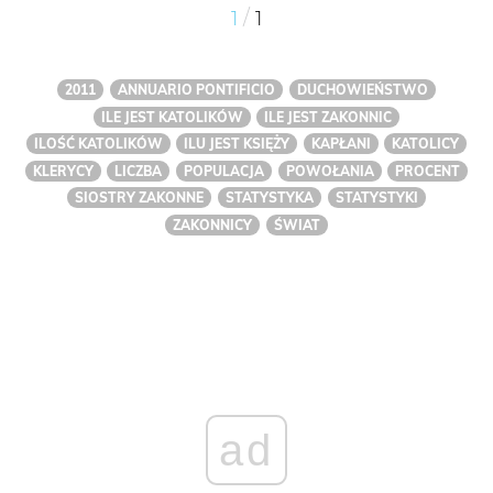
/
1
1
2011
ANNUARIO PONTIFICIO
DUCHOWIEŃSTWO
ILE JEST KATOLIKÓW
ILE JEST ZAKONNIC
ILOŚĆ KATOLIKÓW
ILU JEST KSIĘŻY
KAPŁANI
KATOLICY
KLERYCY
LICZBA
POPULACJA
POWOŁANIA
PROCENT
SIOSTRY ZAKONNE
STATYSTYKA
STATYSTYKI
ZAKONNICY
ŚWIAT
ad