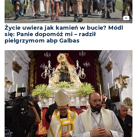
Życie uwiera jak kamień w bucie? Módl
się: Panie dopomóż mi – radził
pielgrzymom abp Galbas