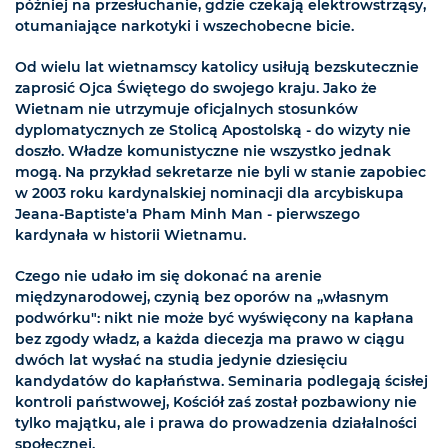
później na przesłuchanie, gdzie czekają elektrowstrząsy,
otumaniające narkotyki i wszechobecne bicie.
Od wielu lat wietnamscy katolicy usiłują bezskutecznie
zaprosić Ojca Świętego do swojego kraju. Jako że
Wietnam nie utrzymuje oficjalnych stosunków
dyplomatycznych ze Stolicą Apostolską - do wizyty nie
doszło. Władze komunistyczne nie wszystko jednak
mogą. Na przykład sekretarze nie byli w stanie zapobiec
w 2003 roku kardynalskiej nominacji dla arcybiskupa
Jeana-Baptiste'a Pham Minh Man - pierwszego
kardynała w historii Wietnamu.
Czego nie udało im się dokonać na arenie
międzynarodowej, czynią bez oporów na „własnym
podwórku": nikt nie może być wyświęcony na kapłana
bez zgody władz, a każda diecezja ma prawo w ciągu
dwóch lat wysłać na studia jedynie dziesięciu
kandydatów do kapłaństwa. Seminaria podlegają ścisłej
kontroli państwowej, Kościół zaś został pozbawiony nie
tylko majątku, ale i prawa do prowadzenia działalności
społecznej.