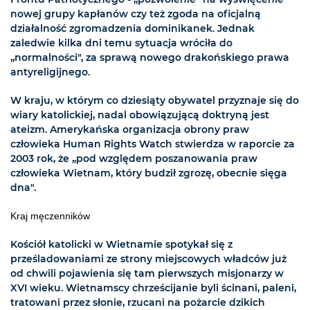
nowej grupy kapłanów czy też zgoda na oficjalną
działalność zgromadzenia dominikanek. Jednak
zaledwie kilka dni temu sytuacja wróciła do
„normalności", za sprawą nowego drakońskiego prawa
antyreligijnego.
W kraju, w którym co dziesiąty obywatel przyznaje się do
wiary katolickiej, nadal obowiązującą doktryną jest
ateizm. Amerykańska organizacja obrony praw
człowieka Human Rights Watch stwierdza w raporcie za
2003 rok, że „pod względem poszanowania praw
człowieka Wietnam, który budził zgrozę, obecnie sięga
dna".
Kraj męczenników
Kościół katolicki w Wietnamie spotykał się z
prześladowaniami ze strony miejscowych władców już
od chwili pojawienia się tam pierwszych misjonarzy w
XVI wieku. Wietnamscy chrześcijanie byli ścinani, paleni,
tratowani przez słonie, rzucani na pożarcie dzikich