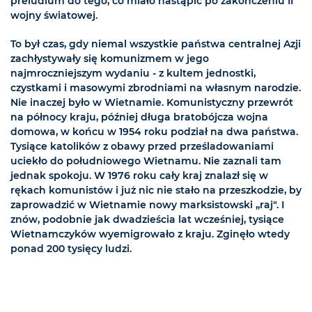
preludium do tego, co miało nastąpić po zakończeniu II
wojny światowej.
To był czas, gdy niemal wszystkie państwa centralnej Azji
zachłystywały się komunizmem w jego
najmroczniejszym wydaniu - z kultem jednostki,
czystkami i masowymi zbrodniami na własnym narodzie.
Nie inaczej było w Wietnamie. Komunistyczny przewrót
na północy kraju, później długa bratobójcza wojna
domowa, w końcu w 1954 roku podział na dwa państwa.
Tysiące katolików z obawy przed prześladowaniami
uciekło do południowego Wietnamu. Nie zaznali tam
jednak spokoju. W 1976 roku cały kraj znalazł się w
rękach komunistów i już nic nie stało na przeszkodzie, by
zaprowadzić w Wietnamie nowy marksistowski „raj". I
znów, podobnie jak dwadzieścia lat wcześniej, tysiące
Wietnamczyków wyemigrowało z kraju. Zginęło wtedy
ponad 200 tysięcy ludzi.