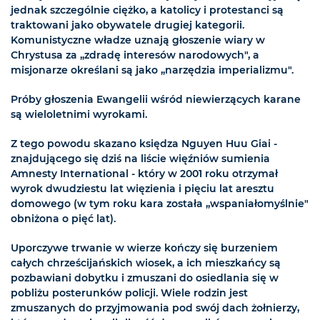
jednak szczególnie ciężko, a katolicy i protestanci są
traktowani jako obywatele drugiej kategorii.
Komunistyczne władze uznają głoszenie wiary w
Chrystusa za „zdradę interesów narodowych", a
misjonarze określani są jako „narzędzia imperializmu".
Próby głoszenia Ewangelii wśród niewierzących karane
są wieloletnimi wyrokami.
Z tego powodu skazano księdza Nguyen Huu Giai -
znajdującego się dziś na liście więźniów sumienia
Amnesty International - który w 2001 roku otrzymał
wyrok dwudziestu lat więzienia i pięciu lat aresztu
domowego (w tym roku kara została „wspaniałomyślnie"
obniżona o pięć lat).
Uporczywe trwanie w wierze kończy się burzeniem
całych chrześcijańskich wiosek, a ich mieszkańcy są
pozbawiani dobytku i zmuszani do osiedlania się w
pobliżu posterunków policji. Wiele rodzin jest
zmuszanych do przyjmowania pod swój dach żołnierzy,