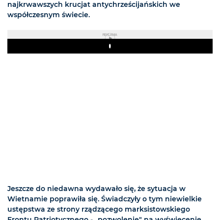
najkrwawszych krucjat antychrześcijańskich we
współczesnym świecie.
REKLAMA
Play
Jeszcze do niedawna wydawało się, że sytuacja w
Wietnamie poprawiła się. Świadczyły o tym niewielkie
ustępstwa ze strony rządzącego marksistowskiego
Frontu Patriotycznego - „pozwolenie" na wyświęcenie