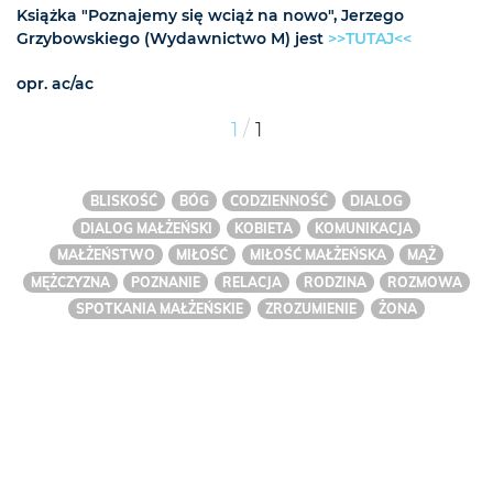
Książka "Poznajemy się wciąż na nowo", Jerzego
Grzybowskiego (Wydawnictwo M) jest
>>TUTAJ<<
opr. ac/ac
/
1
1
BLISKOŚĆ
BÓG
CODZIENNOŚĆ
DIALOG
DIALOG MAŁŻEŃSKI
KOBIETA
KOMUNIKACJA
MAŁŻEŃSTWO
MIŁOŚĆ
MIŁOŚĆ MAŁŻEŃSKA
MĄŻ
MĘŻCZYZNA
POZNANIE
RELACJA
RODZINA
ROZMOWA
SPOTKANIA MAŁŻEŃSKIE
ZROZUMIENIE
ŻONA