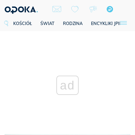
KOŚCIÓŁ
ŚWIAT
RODZINA
ENCYKLIKI JPII
SE
ad