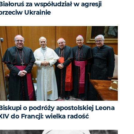
Białoruś za współudział w agresji
przeciw Ukrainie
Biskupi o podróży apostolskiej Leona
XIV do Francji: wielka radość