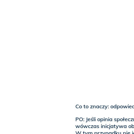
Co to znaczy: odpowie
PO: Jeśli opinia społec
wówczas inicjatywa o
W tym przypadku nie j