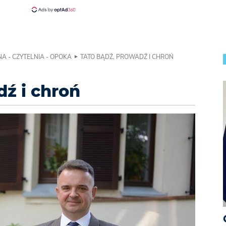
A - CZYTELNIA - OPOKA
TATO BĄDŹ, PROWADŹ I CHROŃ
dź i chroń