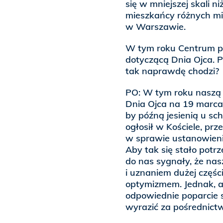
się w mniejszej skali n
mieszkańcy różnych mi
w Warszawie.
W tym roku Centrum pod
dotyczącą Dnia Ojca. P
tak naprawdę chodzi?
PO: W tym roku naszą 
Dnia Ojca na 19 marca, 
by późną jesienią u sc
ogłosił w Kościele, pr
w sprawie ustanowienia
Aby tak się stało potr
do nas sygnały, że na
i uznaniem dużej częś
optymizmem. Jednak, a
odpowiednie poparcie s
wyrazić za pośrednict