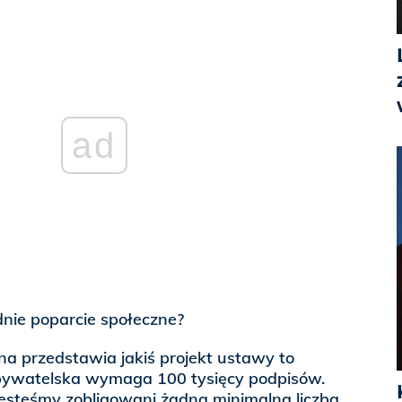
ad
dnie poparcie społeczne?
zna przedstawia jakiś projekt ustawy to
bywatelska wymaga 100 tysięcy podpisów.
esteśmy zobligowani żadną minimalną liczbą