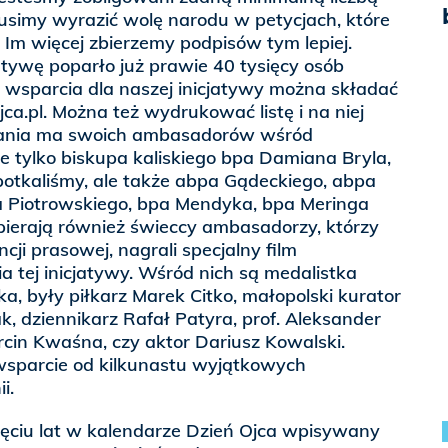
usimy wyrazić wolę narodu w petycjach, które
Im więcej zbierzemy podpisów tym lepiej.
tywę poparło już prawie 40 tysięcy osób
y wsparcia dla naszej inicjatywy można składać
ca.pl. Można też wydrukować listę i na niej
pania ma swoich ambasadorów wśród
ie tylko biskupa kaliskiego bpa Damiana Bryla,
potkaliśmy, ale także abpa Gądeckiego, abpa
pa Piotrowskiego, bpa Mendyka, bpa Meringa
spierają również świeccy ambasadorzy, którzy
ncji prasowej, nagrali specjalny film
a tej inicjatywy. Wśród nich są medalistka
ka, były piłkarz Marek Citko, małopolski kurator
 dziennikarz Rafał Patyra, prof. Aleksander
cin Kwaśna, czy aktor Dariusz Kowalski.
wsparcie od kilkunastu wyjątkowych
i.
ięciu lat w kalendarze Dzień Ojca wpisywany