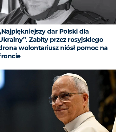
„Najpiękniejszy dar Polski dla
Ukrainy”. Zabity przez rosyjskiego
drona wolontariusz niósł pomoc na
froncie