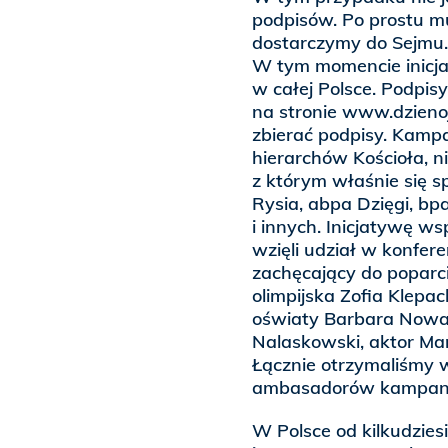
podpisów. Po prostu m
dostarczymy do Sejmu. 
W tym momencie inicja
w całej Polsce. Podpis
na stronie www.dzienoj
zbierać podpisy. Kam
hierarchów Kościoła, n
z którym właśnie się s
Rysia, abpa Dzięgi, b
i innych. Inicjatywę w
wzięli udział w konfere
zachęcający do poparci
olimpijska Zofia Klepac
oświaty Barbara Nowak,
Nalaskowski, aktor Mar
Łącznie otrzymaliśmy 
ambasadorów kampani
W Polsce od kilkudzies