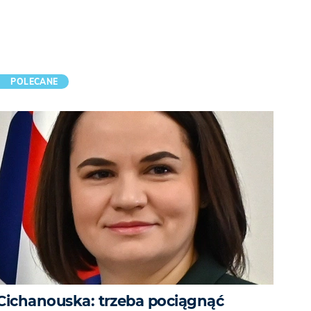
POLECANE
Cichanouska: trzeba pociągnąć