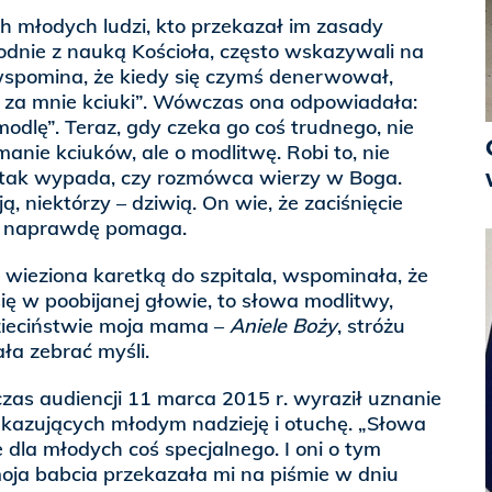
 młodych ludzi, kto przekazał im zasady
godnie z nauką Kościoła, często wskazywali na
wspomina, że kiedy się czymś denerwował,
j za mnie kciuki”. Wówczas ona odpowiadała:
omodlę”. Teraz, gdy czeka go coś trudnego, nie
anie kciuków, ale o modlitwę. Robi to, nie
y tak wypada, czy rozmówca wierzy w Boga.
ą, niektórzy – dziwią. On wie, że zaciśnięcie
w naprawdę pomaga.
, wieziona karetką do szpitala, wspominała, że
 się w poobijanej głowie, to słowa modlitwy,
dzieciństwie moja mama –
Aniele Boży
, stróżu
a zebrać myśli.
zas audiencji 11 marca 2015 r. wyraził uznanie
ekazujących młodym nadzieję i otuchę. „Słowa
dla młodych coś specjalnego. I oni o tym
oja babcia przekazała mi na piśmie w dniu