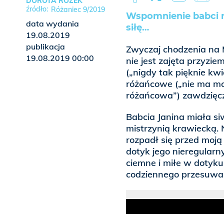
DOROTA ROŻEK
Różaniec 9/2019
Wspomnienie babci n
data wydania
siłę…
19.08.2019
publikacja
Zwyczaj chodzenia na 
19.08.2019 00:00
nie jest zajęta przyz
(„nigdy tak pięknie kw
różańcowe („nie ma mod
różańcowa”) zawdzięc
Babcia Janina miała siw
mistrzynią krawiecką. 
rozpadł się przed moj
dotyk jego nieregularn
ciemne i miłe w dotyku
codziennego przesuwa