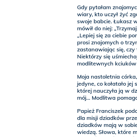
Gdy pytałam znajomych
wiary, kto uczył żyć z
swoje babcie. Łukasz 
mówił do niej: „Trzyma
„Lepiej się za ciebie p
prosi znajomych o trzym
zastanawiając się, cz
Niektórzy się uśmiechaj
modlitewnych kciukó
Moja nastoletnia córka
jedyne, co kołatało jej
której nauczyła ją w 
mój… Modlitwa pomagał
Papież Franciszek podc
dla misji dziadków prz
dziadków mają w sobie 
wiedzą. Słowa, które m