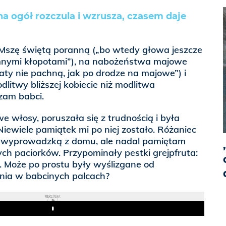
a ogół rozczula i wzrusza, czasem daje
Mszę świętą poranną („bo wtedy głowa jeszcze
iemnymi kłopotami”), na nabożeństwa majowe
iaty nie pachną, jak po drodze na majowe”) i
litwy bliższej kobiecie niż modlitwa
zam babci.
e włosy, poruszała się z trudnością i była
Niewiele pamiątek mi po niej zostało. Różaniec
ą wyprowadzką z domu, ale nadal pamiętam
ych paciorków. Przypominały pestki grejpfruta:
. Może po prostu były wyślizgane od
nia w babcinych palcach?
REKLAMA
Play