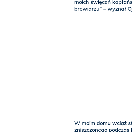
moich święceń kapłańs
brewiarzu” – wyznał Oj
W moim domu wciąż sto
zniszczonego podczas 