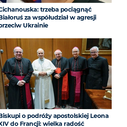
Cichanouska: trzeba pociągnąć
Białoruś za współudział w agresji
przeciw Ukrainie
Biskupi o podróży apostolskiej Leona
XIV do Francji: wielka radość