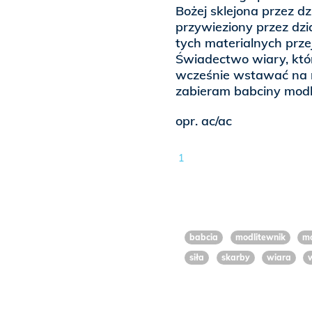
Bożej sklejona przez d
przywieziony przez dzi
tych materialnych przej
Świadectwo wiary, którą
wcześnie wstawać na 
zabieram babciny modl
opr. ac/ac
1
babcia
modlitewnik
mo
siła
skarby
wiara