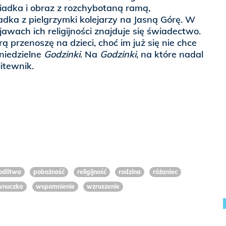
ziadka i obraz z rozchybotaną ramą,
adka z pielgrzymki kolejarzy na Jasną Górę. W
awach ich religijności znajduje się świadectwo.
 przenoszę na dzieci, choć im już się nie chce
niedzielne
Godzinki
. Na
Godzinki
, na które nadal
itewnik.
dlitwa
pobożność
religijność
rodzina
różaniec
wnuczka
wspomnienie
wzruszenie