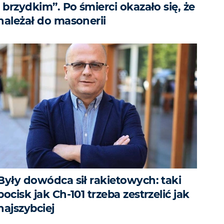
i brzydkim”. Po śmierci okazało się, że
należał do masonerii
Były dowódca sił rakietowych: taki
pocisk jak Ch-101 trzeba zestrzelić jak
najszybciej