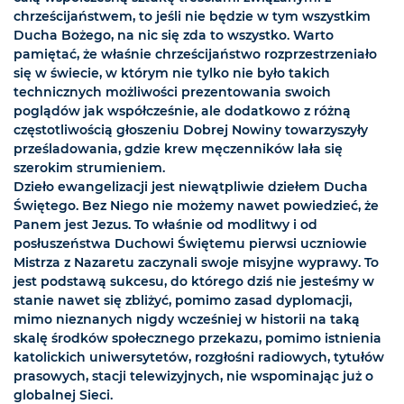
chrześcijaństwem, to jeśli nie będzie w tym wszystkim
Ducha Bożego, na nic się zda to wszystko. Warto
pamiętać, że właśnie chrześcijaństwo rozprzestrzeniało
się w świecie, w którym nie tylko nie było takich
technicznych możliwości prezentowania swoich
poglądów jak współcześnie, ale dodatkowo z różną
częstotliwością głoszeniu Dobrej Nowiny towarzyszyły
prześladowania, gdzie krew męczenników lała się
szerokim strumieniem.
Dzieło ewangelizacji jest niewątpliwie dziełem Ducha
Świętego. Bez Niego nie możemy nawet powiedzieć, że
Panem jest Jezus. To właśnie od modlitwy i od
posłuszeństwa Duchowi Świętemu pierwsi uczniowie
Mistrza z Nazaretu zaczynali swoje misyjne wyprawy. To
jest podstawą sukcesu, do którego dziś nie jesteśmy w
stanie nawet się zbliżyć, pomimo zasad dyplomacji,
mimo nieznanych nigdy wcześniej w historii na taką
skalę środków społecznego przekazu, pomimo istnienia
katolickich uniwersytetów, rozgłośni radiowych, tytułów
prasowych, stacji telewizyjnych, nie wspominając już o
globalnej Sieci.