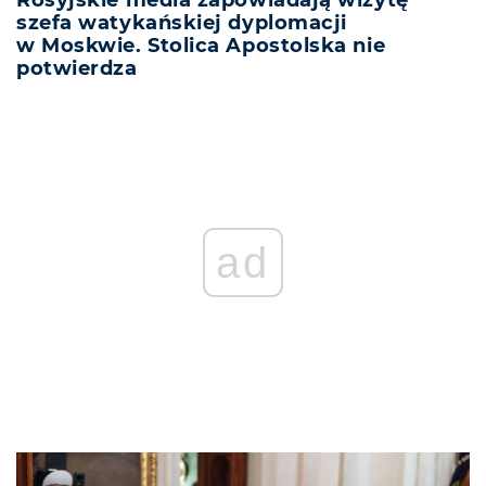
Rosyjskie media zapowiadają wizytę
szefa watykańskiej dyplomacji
w Moskwie. Stolica Apostolska nie
potwierdza
ad