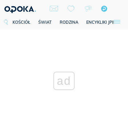
KOŚCIÓŁ
ŚWIAT
RODZINA
ENCYKLIKI JPII
SE
ad