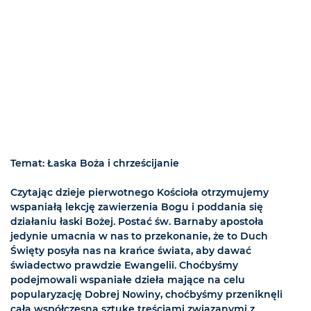
Temat: Łaska Boża i chrześcijanie
Czytając dzieje pierwotnego Kościoła otrzymujemy
wspaniałą lekcję zawierzenia Bogu i poddania się
działaniu łaski Bożej. Postać św. Barnaby apostoła
jedynie umacnia w nas to przekonanie, że to Duch
Święty posyła nas na krańce świata, aby dawać
świadectwo prawdzie Ewangelii. Choćbyśmy
podejmowali wspaniałe dzieła mające na celu
popularyzację Dobrej Nowiny, choćbyśmy przeniknęli
całą współczesną sztukę treściami związanymi z