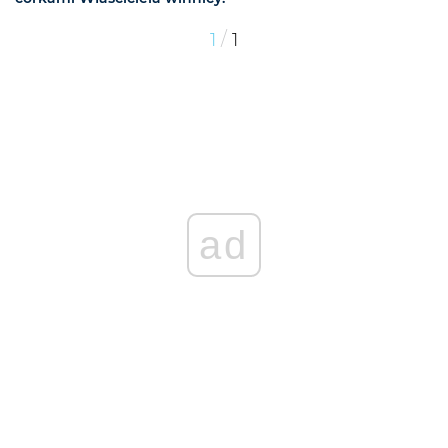
/
1
1
ad