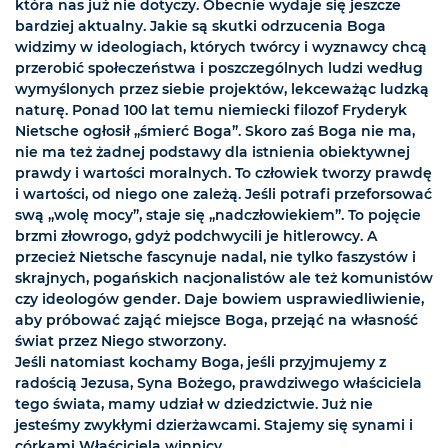
która nas już nie dotyczy. Obecnie wydaje się jeszcze
bardziej aktualny. Jakie są skutki odrzucenia Boga
widzimy w ideologiach, których twórcy i wyznawcy chcą
przerobić społeczeństwa i poszczególnych ludzi według
wymyślonych przez siebie projektów, lekceważąc ludzką
naturę. Ponad 100 lat temu niemiecki filozof Fryderyk
Nietsche ogłosił „śmierć Boga”. Skoro zaś Boga nie ma,
nie ma też żadnej podstawy dla istnienia obiektywnej
prawdy i wartości moralnych. To człowiek tworzy prawdę
i wartości, od niego one zależą. Jeśli potrafi przeforsować
swą „wolę mocy”, staje się „nadczłowiekiem”. To pojęcie
brzmi złowrogo, gdyż podchwycili je hitlerowcy. A
przecież Nietsche fascynuje nadal, nie tylko faszystów i
skrajnych, pogańskich nacjonalistów ale też komunistów
czy ideologów gender. Daje bowiem usprawiedliwienie,
aby próbować zająć miejsce Boga, przejąć na własność
świat przez Niego stworzony.
Jeśli natomiast kochamy Boga, jeśli przyjmujemy z
radością Jezusa, Syna Bożego, prawdziwego właściciela
tego świata, mamy udział w dziedzictwie. Już nie
jesteśmy zwykłymi dzierżawcami. Stajemy się synami i
córkami Właściciela winnicy.