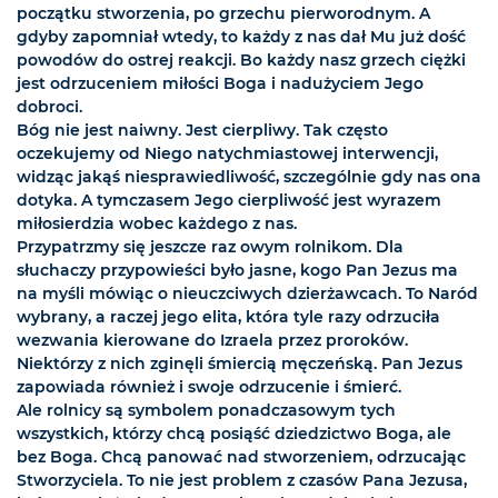
początku stworzenia, po grzechu pierworodnym. A
gdyby zapomniał wtedy, to każdy z nas dał Mu już dość
powodów do ostrej reakcji. Bo każdy nasz grzech ciężki
jest odrzuceniem miłości Boga i nadużyciem Jego
dobroci.
Bóg nie jest naiwny. Jest cierpliwy. Tak często
oczekujemy od Niego natychmiastowej interwencji,
widząc jakąś niesprawiedliwość, szczególnie gdy nas ona
dotyka. A tymczasem Jego cierpliwość jest wyrazem
miłosierdzia wobec każdego z nas.
Przypatrzmy się jeszcze raz owym rolnikom. Dla
słuchaczy przypowieści było jasne, kogo Pan Jezus ma
na myśli mówiąc o nieuczciwych dzierżawcach. To Naród
wybrany, a raczej jego elita, która tyle razy odrzuciła
wezwania kierowane do Izraela przez proroków.
Niektórzy z nich zginęli śmiercią męczeńską. Pan Jezus
zapowiada również i swoje odrzucenie i śmierć.
Ale rolnicy są symbolem ponadczasowym tych
wszystkich, którzy chcą posiąść dziedzictwo Boga, ale
bez Boga. Chcą panować nad stworzeniem, odrzucając
Stworzyciela. To nie jest problem z czasów Pana Jezusa,