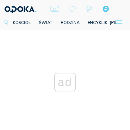
KOŚCIÓŁ
ŚWIAT
RODZINA
ENCYKLIKI JPII
SE
ad