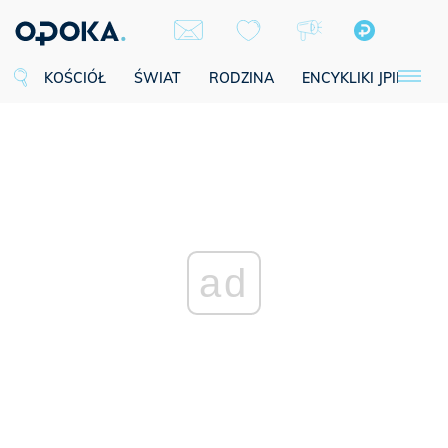
KOŚCIÓŁ
ŚWIAT
RODZINA
ENCYKLIKI JPII
SE
ad