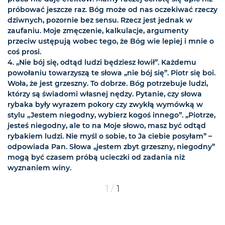
próbować jeszcze raz. Bóg może od nas oczekiwać rzeczy
dziwnych, pozornie bez sensu. Rzecz jest jednak w
zaufaniu. Moje zmęczenie, kalkulacje, argumenty
przeciw ustępują wobec tego, że Bóg wie lepiej i mnie o
coś prosi.
4. „Nie bój się, odtąd ludzi będziesz łowił”. Każdemu
powołaniu towarzyszą te słowa „nie bój się”. Piotr się boi.
Woła, że jest grzeszny. To dobrze. Bóg potrzebuje ludzi,
którzy są świadomi własnej nędzy. Pytanie, czy słowa
rybaka były wyrazem pokory czy zwykłą wymówką w
stylu „Jestem niegodny, wybierz kogoś innego”. „Piotrze,
jesteś niegodny, ale to na Moje słowo, masz być odtąd
rybakiem ludzi. Nie myśl o sobie, to Ja ciebie posyłam” –
odpowiada Pan. Słowa „jestem zbyt grzeszny, niegodny”
mogą być czasem próbą ucieczki od zadania niż
wyznaniem winy.
/
1
1