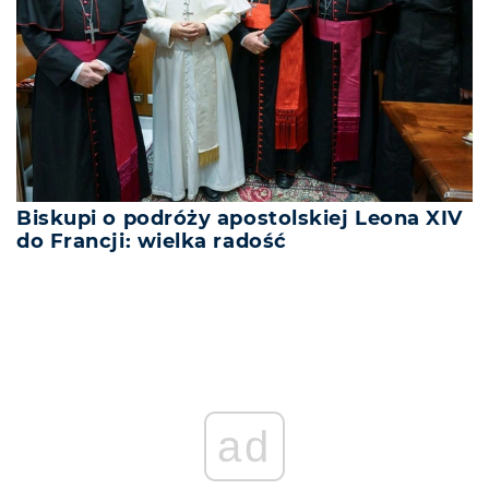
Biskupi o podróży apostolskiej Leona XIV
do Francji: wielka radość
ad