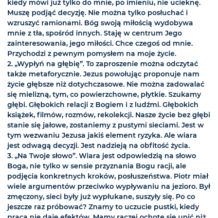
kiedy mówi już tylko do mnie, po imieniu, nie ucieknę.
Muszę podjąć decyzję. Nie można tylko posłuchać i
wzruszyć ramionami. Bóg swoją miłością wydobywa
mnie z tła, spośród innych. Staję w centrum Jego
zainteresowania, jego miłości. Chce czegoś od mnie.
Przychodzi z pewnym pomysłem na moje życie.
2. „Wypłyń na głębię”. To zaproszenie można odczytać
także metaforycznie. Jezus powołując proponuje nam
życie głębsze niż dotychczasowe. Nie można zadowalać
się mielizną, tym, co powierzchowne, płytkie. Szukamy
głębi. Głębokich relacji z Bogiem i z ludźmi. Głębokich
książek, filmów, rozmów, rekolekcji. Nasze życie bez głębi
stanie się jałowe, zostaniemy z pustymi sieciami. Jest w
tym wezwaniu Jezusa jakiś element ryzyka. Ale wiara
jest odwagą decyzji. Jest nadzieją na obfitość życia.
3. „Na Twoje słowo”. Wiara jest odpowiedzią na słowo
Boga, nie tylko w sensie przyznania Bogu racji, ale
podjęcia konkretnych kroków, posłuszeństwa. Piotr miał
wiele argumentów przeciwko wypływaniu na jezioro. Był
zmęczony, sieci były już wypłukane, suszyły się. Po co
jeszcze raz próbować? Znamy to uczucie pustki, kiedy
praca nie daje efektów. Mamy raczej ochotę się upić niż