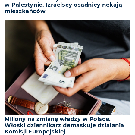
w Palestynie. Izraelscy osadnicy nękają
mieszkańców
Miliony na zmianę władzy w Polsce.
Włoski dziennikarz demaskuje działania
Komisji Europejskiej