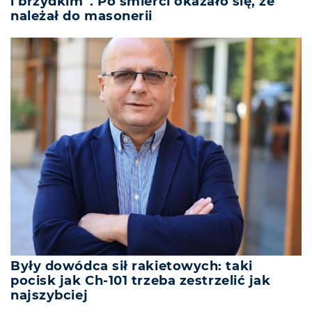
i brzydkim”. Po śmierci okazało się, że
należał do masonerii
Były dowódca sił rakietowych: taki
pocisk jak Ch-101 trzeba zestrzelić jak
najszybciej