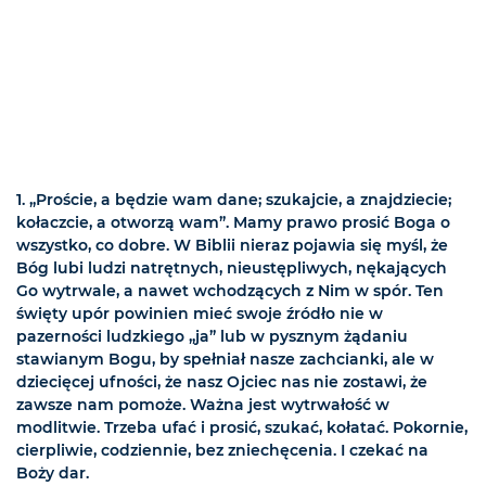
1. „Proście, a będzie wam dane; szukajcie, a znajdziecie;
kołaczcie, a otworzą wam”. Mamy prawo prosić Boga o
wszystko, co dobre. W Biblii nieraz pojawia się myśl, że
Bóg lubi ludzi natrętnych, nieustępliwych, nękających
Go wytrwale, a nawet wchodzących z Nim w spór. Ten
święty upór powinien mieć swoje źródło nie w
pazerności ludzkiego „ja” lub w pysznym żądaniu
stawianym Bogu, by spełniał nasze zachcianki, ale w
dziecięcej ufności, że nasz Ojciec nas nie zostawi, że
zawsze nam pomoże. Ważna jest wytrwałość w
modlitwie. Trzeba ufać i prosić, szukać, kołatać. Pokornie,
cierpliwie, codziennie, bez zniechęcenia. I czekać na
Boży dar.