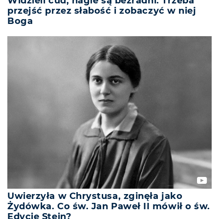
Widzieli cud, nagle są bezradni. Trzeba
przejść przez słabość i zobaczyć w niej
Boga
Uwierzyła w Chrystusa, zginęła jako
Żydówka. Co św. Jan Paweł II mówił o św.
Edycie Stein?