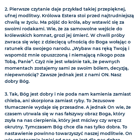
2. Pierwsze czytanie daje przykład takiej przepięknej,
ufnej modlitwy. Królowa Estera stoi przed najtrudniejszą
chwilą w życiu. Ma pójść do króla, aby wstawić się za
swoimi rodakami. Wie, że za samowolne wejście do
królewskich komnat, grozi jej śmierć. W chwili próby
zwraca się więc z dziecięcą ufnością do Boga wołając o
ratunek dla swojego narodu. „Wybaw nas ręką Twoją i
wspomóż mnie opuszczoną i niemającą nikogo poza
Tobą, Panie”. Czyż nie jest właśnie tak, że pewnych
momentach zostajemy sami ze swoim bólem, decyzją,
niepewnością? Zawsze jednak jest z nami ON. Nasz
dobry Bóg.
3. Tak, Bóg jest dobry i nie poda nam kamienia zamiast
chleba, ani skorpiona zamiast ryby. To Jezusowe
tłumaczenie wydaje się przesadne. A jednak On wie, że
czasem utrwala się w nas fałszywy obraz Boga, który
zsyła na nas cierpienia, który jest mściwy czy wręcz
okrutny. Tymczasem Bóg chce dla nas tylko dobra. To
nastawienie powinno towarzyszyć naszej modlitwie. On