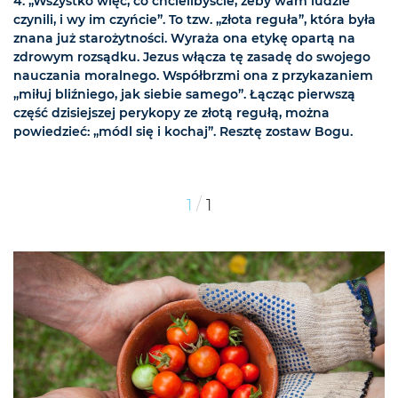
4. „Wszystko więc, co chcielibyście, żeby wam ludzie
czynili, i wy im czyńcie”. To tzw. „złota reguła”, która była
znana już starożytności. Wyraża ona etykę opartą na
zdrowym rozsądku. Jezus włącza tę zasadę do swojego
nauczania moralnego. Współbrzmi ona z przykazaniem
„miłuj bliźniego, jak siebie samego”. Łącząc pierwszą
część dzisiejszej perykopy ze złotą regułą, można
powiedzieć: „módl się i kochaj”. Resztę zostaw Bogu.
/
1
1