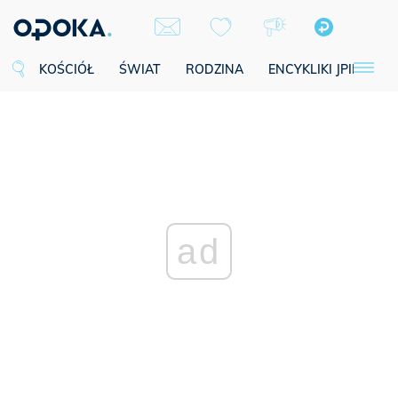
KOŚCIÓŁ
ŚWIAT
RODZINA
ENCYKLIKI JPII
SE
ad