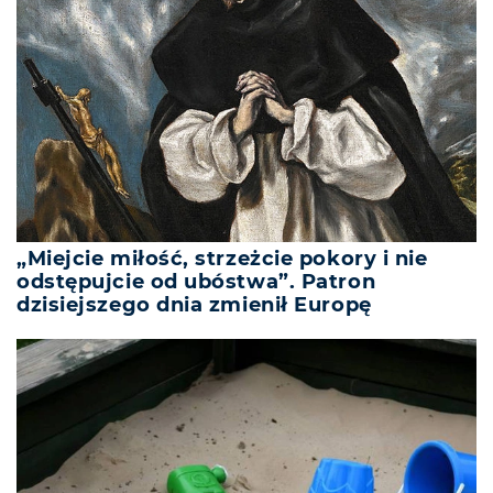
„Miejcie miłość, strzeżcie pokory i nie
odstępujcie od ubóstwa”. Patron
dzisiejszego dnia zmienił Europę