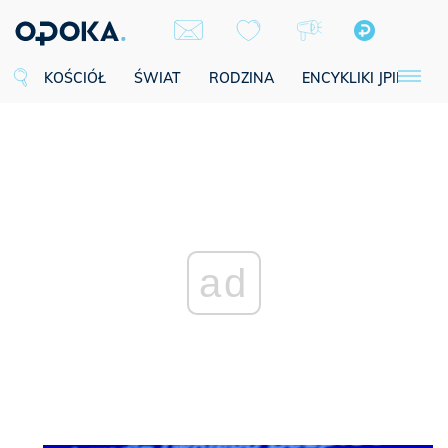
KOŚCIÓŁ
ŚWIAT
RODZINA
ENCYKLIKI JPII
SE
ad