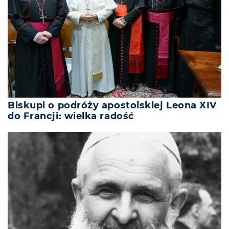
Biskupi o podróży apostolskiej Leona XIV
do Francji: wielka radość