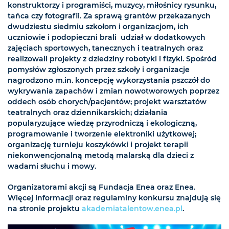
konstruktorzy i programiści, muzycy, miłośnicy rysunku,
tańca czy fotografii. Za sprawą grantów przekazanych
dwudziestu siedmiu szkołom i organizacjom, ich
uczniowie i podopieczni brali udział w dodatkowych
zajęciach sportowych, tanecznych i teatralnych oraz
realizowali projekty z dziedziny robotyki i fizyki. Spośród
pomysłów zgłoszonych przez szkoły i organizacje
nagrodzono m.in. koncepcję wykorzystania pszczół do
wykrywania zapachów i zmian nowotworowych poprzez
oddech osób chorych/pacjentów; projekt warsztatów
teatralnych oraz dziennikarskich; działania
popularyzujące wiedzę przyrodniczą i ekologiczną,
programowanie i tworzenie elektroniki użytkowej;
organizację turnieju koszykówki i projekt terapii
niekonwencjonalną metodą malarską dla dzieci z
wadami słuchu i mowy.
Organizatorami akcji są Fundacja Enea oraz Enea.
Więcej informacji oraz regulaminy konkursu znajdują się
na stronie projektu
akademiatalentow.enea.pl
.