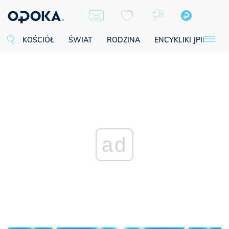
KOŚCIÓŁ
ŚWIAT
RODZINA
ENCYKLIKI JPII
SE
ad