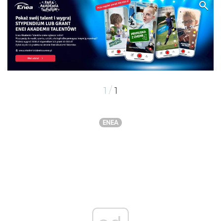
/
1
1
ENEA