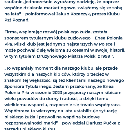
zaufanie, jednocześnie wyrażamy nadzieję, że poprzez
wspólne działania marketingowe, zwiążemy się ze sobą
na lata” – poinformował Jakub Kozaczyk, prezes Klubu
Psż Poznań.
Firma, wspierając rozwój polskiego żużla, została
sponsorem tytularnym klubu żużlowego – Enea Polonia
Piła. Pilski klub jest jednym z najstarszych w Polsce i
może pochwalić się wieloma sukcesami w swojej historii,
w tym tytułem Drużynowego Mistrza Polski z 1999 r.
„To wspaniały moment dla naszego klubu, ale przede
wszystkim dla naszych kibiców, którzy przecież w
znakomitej większości są też klientami naszego nowego
Sponsora Tytularnego. Jestem przekonany, że Enea
Polonia Piła w sezonie 2023 przysporzy naszym kibicom
wielu powodów do dumy i radości, a dzięki temu
wielkiemu wsparciu, rozpocznie się trwała współpraca.
Współpraca ta wierzymy na lata ustabilizuje sytuację
pilskiego żużla i pozwoli na wspólną budowę
rozpoznawalności marki” – powiedział Dariusz Pućka z
zarządu pilskiego klubu.