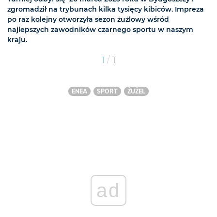
zgromadził na trybunach kilka tysięcy kibiców. Impreza
po raz kolejny otworzyła sezon żużlowy wśród
najlepszych zawodników czarnego sportu w naszym
kraju.
/
1
1
ENEA
SPORT
ŻUŻEL
ad