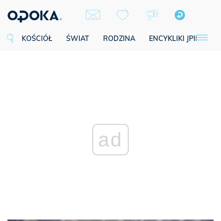
KOŚCIÓŁ
ŚWIAT
RODZINA
ENCYKLIKI JPII
SE
ad