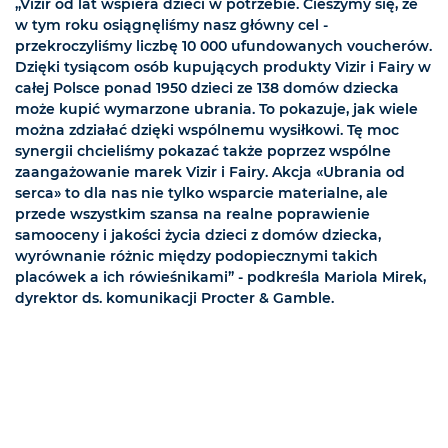
„Vizir od lat wspiera dzieci w potrzebie. Cieszymy się, że
w tym roku osiągnęliśmy nasz główny cel -
przekroczyliśmy liczbę 10 000 ufundowanych voucherów.
Dzięki tysiącom osób kupujących produkty Vizir i Fairy w
całej Polsce ponad 1950 dzieci ze 138 domów dziecka
może kupić wymarzone ubrania. To pokazuje, jak wiele
można zdziałać dzięki wspólnemu wysiłkowi. Tę moc
synergii chcieliśmy pokazać także poprzez wspólne
zaangażowanie marek Vizir i Fairy. Akcja «Ubrania od
serca» to dla nas nie tylko wsparcie materialne, ale
przede wszystkim szansa na realne poprawienie
samooceny i jakości życia dzieci z domów dziecka,
wyrównanie różnic między podopiecznymi takich
placówek a ich rówieśnikami” - podkreśla Mariola Mirek,
dyrektor ds. komunikacji Procter & Gamble.