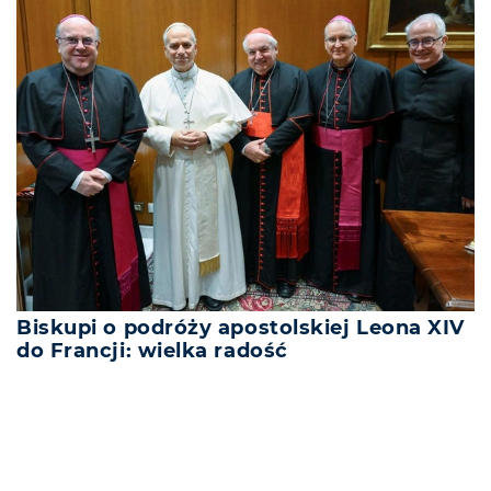
Biskupi o podróży apostolskiej Leona XIV
do Francji: wielka radość