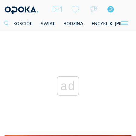
KOŚCIÓŁ
ŚWIAT
RODZINA
ENCYKLIKI JPII
SE
ad