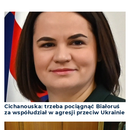
Cichanouska: trzeba pociągnąć Białoruś
za współudział w agresji przeciw Ukrainie