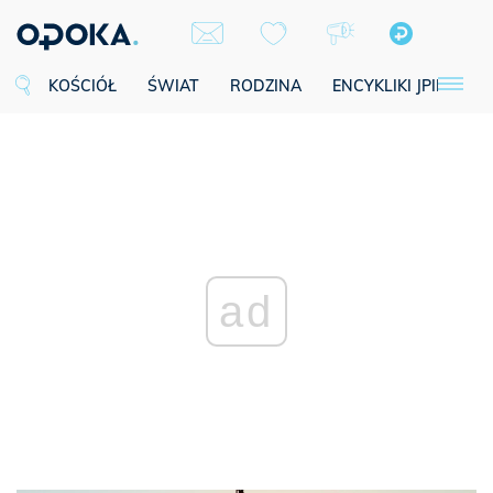
KOŚCIÓŁ
ŚWIAT
RODZINA
ENCYKLIKI JPII
SE
ad