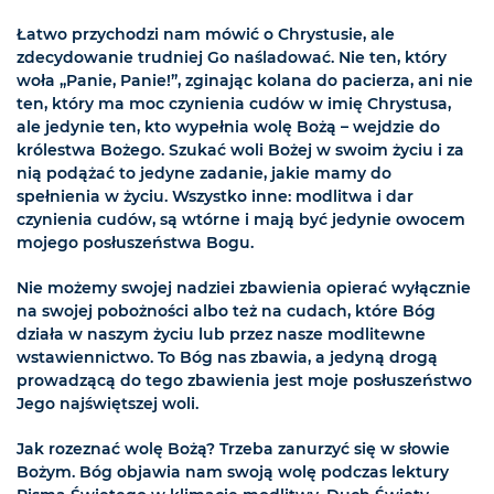
Łatwo przychodzi nam mówić o Chrystusie, ale
zdecydowanie trudniej Go naśladować. Nie ten, który
woła „Panie, Panie!”, zginając kolana do pacierza, ani nie
ten, który ma moc czynienia cudów w imię Chrystusa,
ale jedynie ten, kto wypełnia wolę Bożą – wejdzie do
królestwa Bożego. Szukać woli Bożej w swoim życiu i za
nią podążać to jedyne zadanie, jakie mamy do
spełnienia w życiu. Wszystko inne: modlitwa i dar
czynienia cudów, są wtórne i mają być jedynie owocem
mojego posłuszeństwa Bogu.
Nie możemy swojej nadziei zbawienia opierać wyłącznie
na swojej pobożności albo też na cudach, które Bóg
działa w naszym życiu lub przez nasze modlitewne
wstawiennictwo. To Bóg nas zbawia, a jedyną drogą
prowadzącą do tego zbawienia jest moje posłuszeństwo
Jego najświętszej woli.
Jak rozeznać wolę Bożą? Trzeba zanurzyć się w słowie
Bożym. Bóg objawia nam swoją wolę podczas lektury