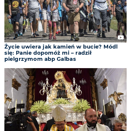
Życie uwiera jak kamień w bucie? Módl
się: Panie dopomóż mi – radził
pielgrzymom abp Galbas