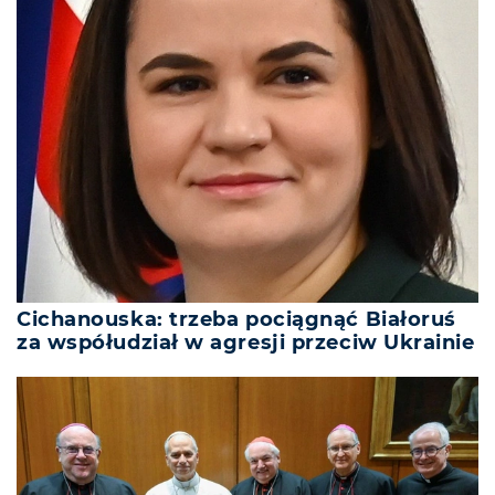
Cichanouska: trzeba pociągnąć Białoruś
za współudział w agresji przeciw Ukrainie