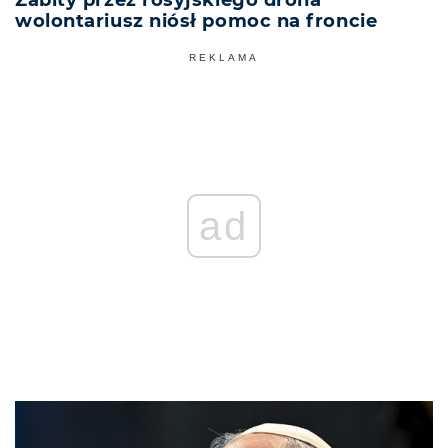
Zabity przez rosyjskiego drona
wolontariusz niósł pomoc na froncie
REKLAMA
ad