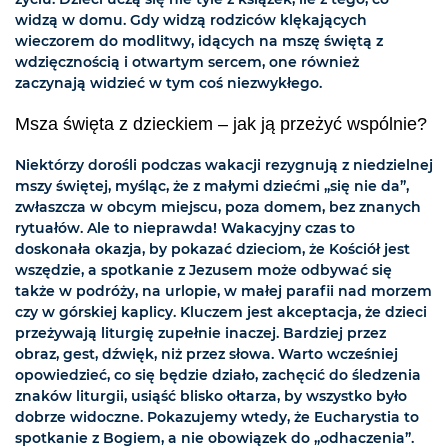
widzą w domu. Gdy widzą rodziców klękających
wieczorem do modlitwy, idących na mszę świętą z
wdzięcznością i otwartym sercem, one również
zaczynają widzieć w tym coś niezwykłego.
Msza święta z dzieckiem – jak ją przeżyć wspólnie?
Niektórzy dorośli podczas wakacji rezygnują z niedzielnej
mszy świętej, myśląc, że z małymi dziećmi „się nie da”,
zwłaszcza w obcym miejscu, poza domem, bez znanych
rytuałów. Ale to nieprawda! Wakacyjny czas to
doskonała okazja, by pokazać dzieciom, że Kościół jest
wszędzie, a spotkanie z Jezusem może odbywać się
także w podróży, na urlopie, w małej parafii nad morzem
czy w górskiej kaplicy. Kluczem jest akceptacja, że dzieci
przeżywają liturgię zupełnie inaczej. Bardziej przez
obraz, gest, dźwięk, niż przez słowa. Warto wcześniej
opowiedzieć, co się będzie działo, zachęcić do śledzenia
znaków liturgii, usiąść blisko ołtarza, by wszystko było
dobrze widoczne. Pokazujemy wtedy, że Eucharystia to
spotkanie z Bogiem, a nie obowiązek do „odhaczenia”.