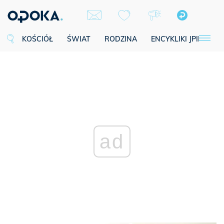
KOŚCIÓŁ
ŚWIAT
RODZINA
ENCYKLIKI JPII
SE
ad