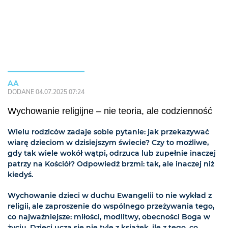
AA
DODANE 04.07.2025 07:24
Wychowanie religijne – nie teoria, ale codzienność
Wielu rodziców zadaje sobie pytanie: jak przekazywać
wiarę dzieciom w dzisiejszym świecie? Czy to możliwe,
gdy tak wiele wokół wątpi, odrzuca lub zupełnie inaczej
patrzy na Kościół? Odpowiedź brzmi: tak, ale inaczej niż
kiedyś.
Wychowanie dzieci w duchu Ewangelii to nie wykład z
religii, ale zaproszenie do wspólnego przeżywania tego,
co najważniejsze: miłości, modlitwy, obecności Boga w
życiu. Dzieci uczą się nie tyle z książek, ile z tego, co