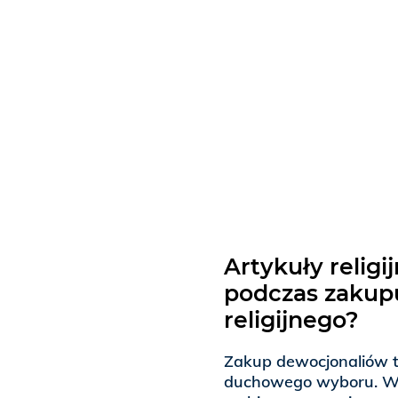
Artykuły religi
podczas zakup
religijnego?
Zakup dewocjonaliów to
duchowego wyboru. Wart