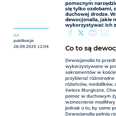
pomocnym narzędzie
się tylko ozdobami,
duchowej drodze. Wa
dewocjonalia, jakie 
wykorzystywać ich zn
AA
publikacja
26.09.2025 12:04
Co to są dewoc
Dewocjonalia to przedmi
wykorzystywane w pr
sakramentów w kościele
przybierać różnorodne
różańców, medalików, a
świece liturgiczne. Cho
pomoc w duchowym życ
wzmocnienie modlitwy 
jednak o to, by same p
Dewocjonalia pełnią r