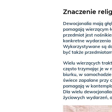
Znaczenie reli
Dewocjonalia mają głęb
pomagają wierzącym łą
przedmiot jest nośnik
konkretne wydarzenia z
Wykorzystywane są do 
być także przedmiotam
Wielu wierzących trakt
często trzymając je w 
biurku, w samochodzie 
świece zapalane przy o
pomagają w kontemplac
Dla wielu dewocjonalia
życiowych wydarzeń, a