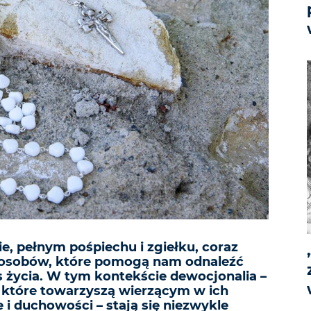
e, pełnym pośpiechu i zgiełku, coraz
posobów, które pomogą nam odnaleźć
s życia. W tym kontekście dewocjonalia –
, które towarzyszą wierzącym w ich
 i duchowości – stają się niezwykle