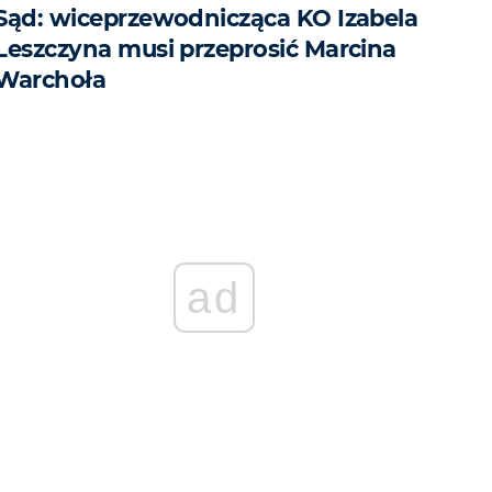
Sąd: wiceprzewodnicząca KO Izabela
Leszczyna musi przeprosić Marcina
Warchoła
ad