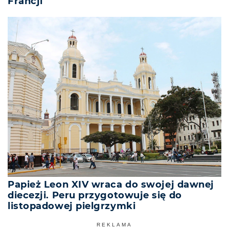
Francji
Papież Leon XIV wraca do swojej dawnej
diecezji. Peru przygotowuje się do
listopadowej pielgrzymki
REKLAMA