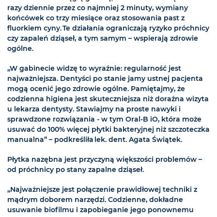
razy dziennie przez co najmniej 2 minuty, wymiany
końcówek co trzy miesiące oraz stosowania past z
fluorkiem cyny. Te działania ograniczają ryzyko próchnicy
czy zapaleń dziąseł, a tym samym – wspierają zdrowie
ogólne.
„W gabinecie widzę to wyraźnie: regularność jest
najważniejsza. Dentyści po stanie jamy ustnej pacjenta
mogą ocenić jego zdrowie ogólne. Pamiętajmy, że
codzienna higiena jest skuteczniejsza niż doraźna wizyta
u lekarza dentysty. Stawiajmy na proste nawyki i
sprawdzone rozwiązania - w tym Oral-B iO, która może
usuwać do 100% więcej płytki bakteryjnej niż szczoteczka
manualna” – podkreśliła lek. dent. Agata Świątek.
Płytka nazębna jest przyczyną większości problemów –
od próchnicy po stany zapalne dziąseł.
„Najważniejsze jest połączenie prawidłowej techniki z
mądrym doborem narzędzi. Codzienne, dokładne
usuwanie biofilmu i zapobieganie jego ponownemu