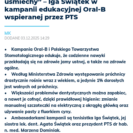
uśmiechy” – Iga Świątek w
kampanii edukacyjnej Oral-B
wspieranej przez PTS
MK
DODANE 03.12.2025 14:29
• Kampania Oral-B i Polskiego Towarzystwa
Stomatologicznego edukuje, że codzienne nawyki
przekładają się na zdrowie jamy ustnej, a także na zdrowie
ogólne.
• Według Ministerstwa Zdrowia występowanie próchnicy
drastycznie rośnie wraz z wiekiem, a jedynie 1% dorosłych
jest wolnych od próchnicy.
• Większości problemów dentystycznych można zapobiec,
a nawet je cofnąć, dzięki prawidłowej higienie: zmianie
manualnej szczoteczki na elektryczną z okrągłą główką oraz
używanie pasty z fluorkiem cyny.
• Ambasadorkami kampanii są tenisistka Iga Świątek, jej
siostra lek. dent. Agata Świątek oraz prezydent PTS dr hab.
n. med. Marzena Dominiak.