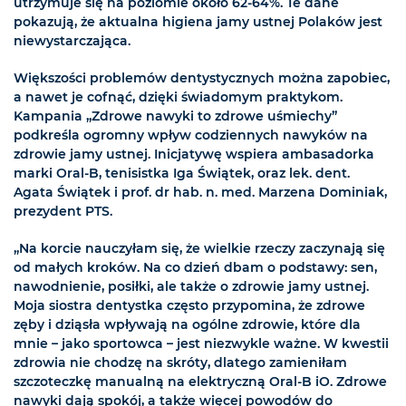
utrzymuje się na poziomie około 62-64%. Te dane
pokazują, że aktualna higiena jamy ustnej Polaków jest
niewystarczająca.
Większości problemów dentystycznych można zapobiec,
a nawet je cofnąć, dzięki świadomym praktykom.
Kampania „Zdrowe nawyki to zdrowe uśmiechy”
podkreśla ogromny wpływ codziennych nawyków na
zdrowie jamy ustnej. Inicjatywę wspiera ambasadorka
marki Oral-B, tenisistka Iga Świątek, oraz lek. dent.
Agata Świątek i prof. dr hab. n. med. Marzena Dominiak,
prezydent PTS.
„Na korcie nauczyłam się, że wielkie rzeczy zaczynają się
od małych kroków. Na co dzień dbam o podstawy: sen,
nawodnienie, posiłki, ale także o zdrowie jamy ustnej.
Moja siostra dentystka często przypomina, że zdrowe
zęby i dziąsła wpływają na ogólne zdrowie, które dla
mnie – jako sportowca – jest niezwykle ważne. W kwestii
zdrowia nie chodzę na skróty, dlatego zamieniłam
szczoteczkę manualną na elektryczną Oral-B iO. Zdrowe
nawyki dają spokój, a także więcej powodów do