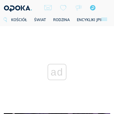
KOŚCIÓŁ
ŚWIAT
RODZINA
ENCYKLIKI JPII
SE
ad